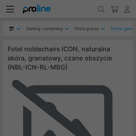
Gaming i streaming
Pokój gracza
Fotele gami
Fotel noblechairs ICON, naturalna
skóra, granatowy, czane obszycie
(NBL-ICN-RL-MBG)