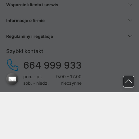
Wsparcie klienta i serwis
Informacje o firmie
Regulaminy i regulacje
Szybki kontakt
664 999 933
pon. - pt.
9:00 - 17:00
sob. - niedz.
nieczynne
pomoc@proline.pl
Dołącz do nas
Zgłoś błąd na stronie