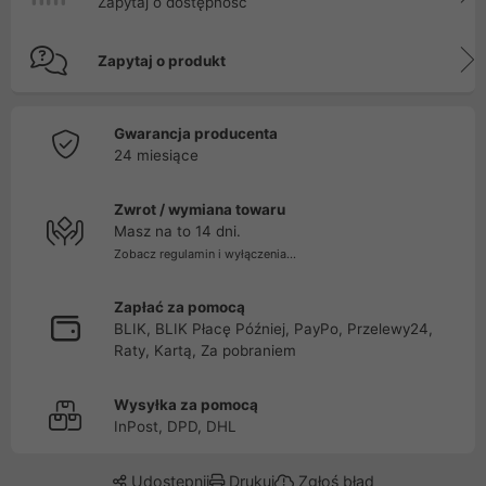
Zapytaj o dostępność
Zapytaj o produkt
Gwarancja producenta
24 miesiące
Zwrot / wymiana towaru
Masz na to 14 dni.
Zobacz regulamin i wyłączenia...
Zapłać za pomocą
BLIK, BLIK Płacę Później, PayPo, Przelewy24,
Raty, Kartą, Za pobraniem
Wysyłka za pomocą
InPost, DPD, DHL
Udostępnij
Drukuj
Zgłoś błąd