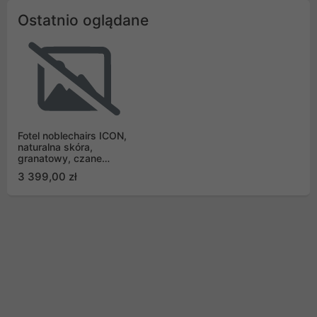
Ostatnio oglądane
Fotel noblechairs ICON,
naturalna skóra,
granatowy, czane
obszycie (NBL-ICN-RL-
3 399,00 zł
MBG)