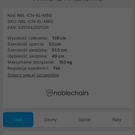
Kod: NBL-ICN-RL-MBG
SKU: NBL-ICN-RL-MBG
EAN: 4251442501129
Wysokość całkowita:
138 cm
Szerokość oparcia:
52 cm
Szerokość siedziska:
51.5 cm
Głębokość siedziska:
49 cm
Maksymalne obciążenie:
150 kg
Regulacja wysokości:
Tak
Zobacz więcej szczegółów
Opis
Cechy
Opinie
Raty