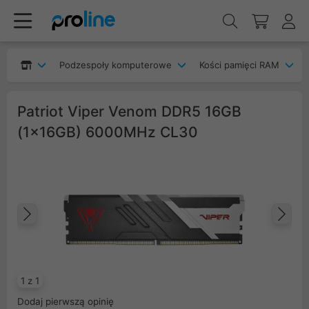
Podzespoły komputerowe
Kości pamięci RAM
Patriot Viper Venom DDR5 16GB
(1x16GB) 6000MHz CL30
Poprzedni
Na
1 z 1
Dodaj pierwszą opinię