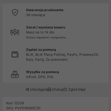
Gwarancja producenta
36 miesiące
Zwrot / wymiana towaru
Masz na to 14 dni.
Zobacz regulamin i wyłączenia...
Zapłać za pomocą
BLIK, BLIK Płacę Później, PayPo, Przelewy24,
Raty, Kartą, Za pobraniem
Wysyłka za pomocą
InPost, DPD, DHL
Udostępnij
Drukuj
Zgłoś błąd
Kod: 12336
SKU: PVV516G60C30