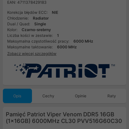
EAN: 4711378429183
Korekcja błędów ECC:
NIE
Chłodzenie:
Radiator
Dual / Quad:
Single
Kolor:
Czarno-srebrny
Liczba kości w zestawie:
1
Maksymalna częstotliwość pracy:
6000 MHz
Maksymalne taktowanie:
6000 MHz
Zobacz więcej szczegółów
Opis
Cechy
Opinie
Raty
Pamięć Patriot Viper Venom DDR5 16GB
(1x16GB) 6000MHz CL30 PVV516G60C30