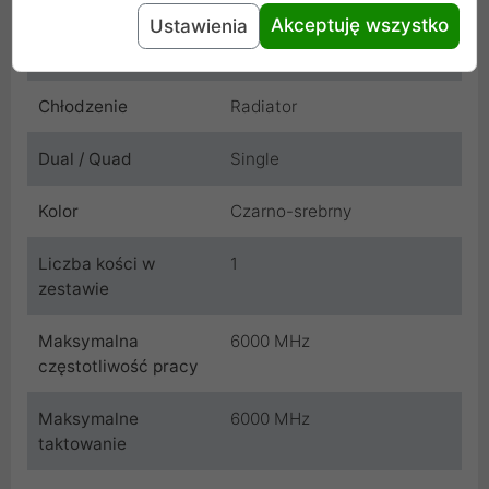
Cechy produktu
Akceptuję wszystko
Ustawienia
Korekcja błędów ECC
NIE
Chłodzenie
Radiator
Dual / Quad
Single
Kolor
Czarno-srebrny
Liczba kości w
1
zestawie
Maksymalna
6000 MHz
częstotliwość pracy
Maksymalne
6000 MHz
taktowanie