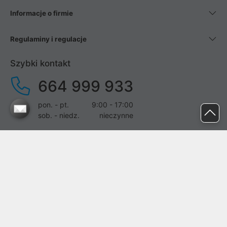
Informacje o firmie
Regulaminy i regulacje
Szybki kontakt
664 999 933
pon. - pt.
9:00 - 17:00
sob. - niedz.
nieczynne
pomoc@proline.pl
Dołącz do nas
Zgłoś błąd na stronie
Proline SA z siedzibą w Mirkowie (55-095), przy ul. Brzozowej 5,