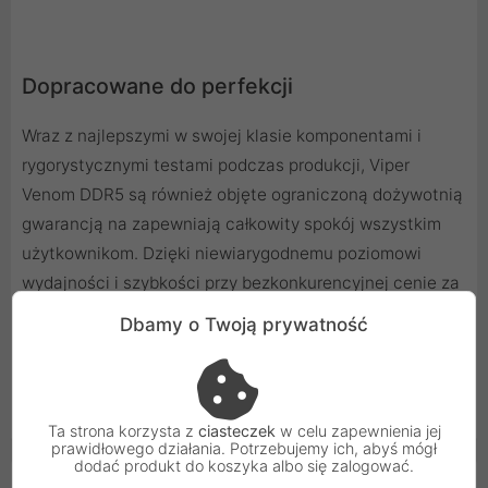
Dopracowane do perfekcji
Wraz z najlepszymi w swojej klasie komponentami i
rygorystycznymi testami podczas produkcji, Viper
Venom DDR5 są również objęte ograniczoną dożywotnią
gwarancją na zapewniają całkowity spokój wszystkim
użytkownikom. Dzięki niewiarygodnemu poziomowi
wydajności i szybkości przy bezkonkurencyjnej cenie za
wydajność, Viper Venom DDR5 to moduł DRAM
Dbamy o Twoją prywatność
naprawdę zoptymalizowany pod kątem przyszłości
DDR5.
Ta strona korzysta z
ciasteczek
w celu zapewnienia jej
prawidłowego działania. Potrzebujemy ich, abyś mógł
dodać produkt do koszyka albo się zalogować.