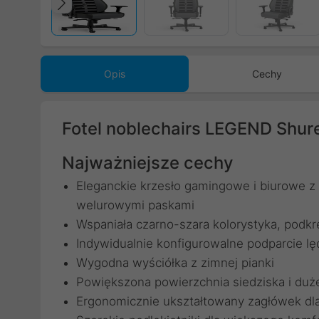
Poprzedni
Opis
Cechy
Fotel noblechairs LEGEND Shure
Najważniejsze cechy
Eleganckie krzesło gamingowe i biurowe z t
welurowymi paskami
Wspaniała czarno-szara kolorystyka, podk
Indywidualnie konfigurowalne podparcie l
Wygodna wyściółka z zimnej pianki
Powiększona powierzchnia siedziska i duż
Ergonomicznie ukształtowany zagłówek d