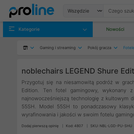
Produkty
Kategorie
Nowości
Producenci
Gaming i streaming
Pokój gracza
Fotel
Kategorie
noblechairs LEGEND Shure Edit
Przygotuj się na niesamowitą podróż w gra
Edition. Ten fotel gamingowy, wykonany z
najnowocześniejszą technologię z kultowym
55SH. Model 55SH to ponadczasowy klasyk
wyrafinowania i jakości w swoim fotelu gamin
Dodaj pierwszą opinię
Kod: 4807
SKU: NBL-LGD-PU-SHU