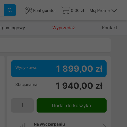
Konfigurator
0,00 zł
Mój Proline
t gamingowy
Wyprzedaż
Kontakt
1 899,00 zł
Wysyłkowa:
e
1 940,00 zł
Stacjonarna:
e
e
m
Dodaj do koszyka
Na wyczerpaniu