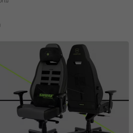
ortu
g