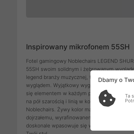
Inspirowany mikrofonem 55SH
Fotel gamingowy Noblechairs LEGEND SHURE 
55SH swoim solidnym i żebrowanym wyglądem.
legend branży muzycznej, tak i ten fotel g
Dbamy o Two
wyglądem. Wyjątkowy wygląd krzesła inspiro
się elementem w każdym pomieszczeniu. Tył 
Ta s
Pot
na pół szarością i linią w kolorze zapłonowej
Noblechairs. Żywy kolor majestatycznie wyróż
dojrzałemu, wyrafinowanemu, pewnemu, eleg
doskonale wpasowuje się w każde otoczenie,
Twój styl.