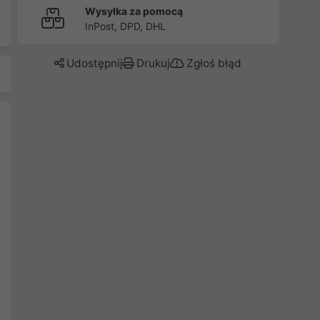
Wysyłka za pomocą
InPost, DPD, DHL
Udostępnij
Drukuj
Zgłoś błąd