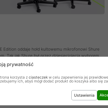
Edition oddaje hołd kultowemu mikrofonowi Shure
 Tak jak Shure był przez dziesięciolecia wyborem
amingowy charakteryzuje się tym samym klasycznym
ją prywatność
wany Unidyne wyróżnia go, czyniąc go wyróżniającym
krzesła przedstawia zarys modelu 55SH, podzielony
trona korzysta z
ciasteczek
w celu zapewnienia jej prawidłowe
rzebujemy ich, abyś mógł dodać produkt do koszyka albo się z
 zieleni, otoczony zielonym napisem Shure i logo
nia się na tle matowej ciemnej szarości. Dzięki
anckiemu i klasycznemu wzornictwu krzesło
Akce
Ustawienia
 czyniąc go wyrazistym elementem, który uzupełnia