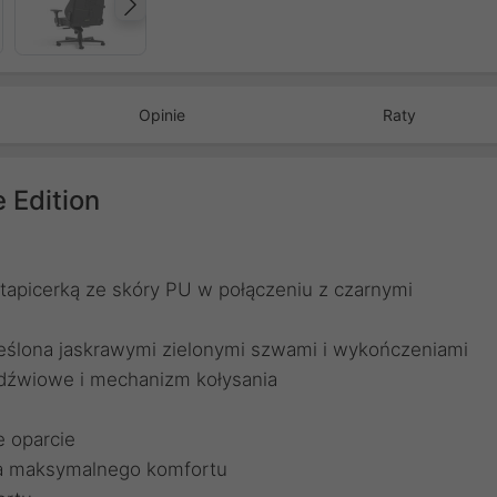
Następny
Opinie
Raty
 Edition
apicerką ze skóry PU w ​​połączeniu z czarnymi
reślona jaskrawymi zielonymi szwami i wykończeniami
ędźwiowe i mechanizm kołysania
e oparcie
la maksymalnego komfortu