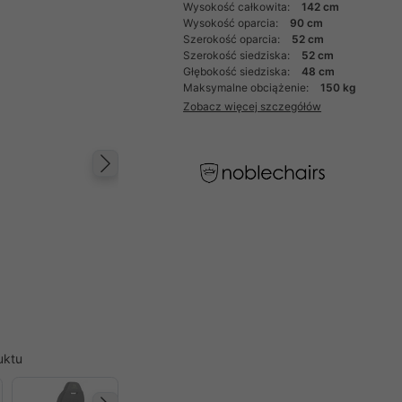
Wysokość całkowita:
142 cm
Wysokość oparcia:
90 cm
Szerokość oparcia:
52 cm
Szerokość siedziska:
52 cm
Głębokość siedziska:
48 cm
Maksymalne obciążenie:
150 kg
Zobacz więcej szczegółów
Następny
uktu