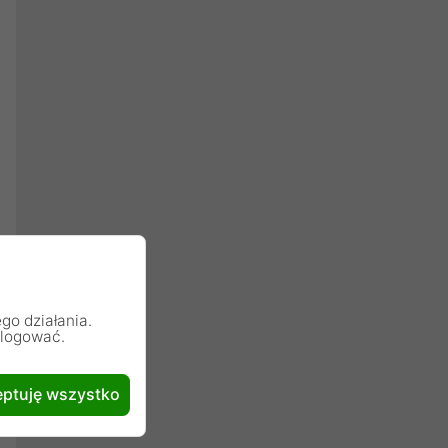
go działania.
alogować.
ptuję wszystko