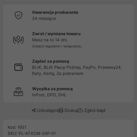
Gwarancja producenta
24 miesiące
Zwrot / wymiana towaru
Masz na to 14 dni.
Zobacz regulamin i wyłączenia...
Zapłać za pomocą
BLIK, BLIK Płacę Później, PayPo, Przelewy24,
Raty, Kartą, Za pobraniem
Wysyłka za pomocą
InPost, DPD, DHL
Udostępnij
Drukuj
Zgłoś błąd
Kod: 1931
SKU: PL-ATXCM-24P-01