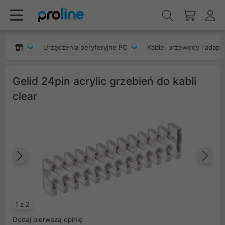
Urządzenia peryferyjne PC
Kable, przewody i adapt
Gelid 24pin acrylic grzebień do kabli
clear
Poprzedni
Na
1 z 2
Dodaj pierwszą opinię