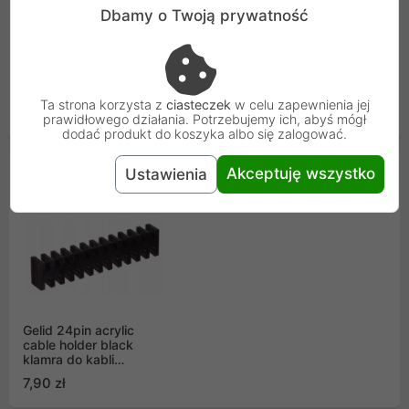
Gwarancja
24 miesiące
Dbamy o Twoją prywatność
producenta
Osoba odpowiedzialna i bezpieczeństwo
Uniwersalna informacja o bezpieczeństwie
Ta strona korzysta z
ciasteczek
w celu zapewnienia jej
prawidłowego działania. Potrzebujemy ich, abyś mógł
dodać produkt do koszyka albo się zalogować.
Akceptuję wszystko
Ustawienia
Podobne Produkty
Gelid 24pin acrylic
cable holder black
klamra do kabli
grzebień
7,90 zł