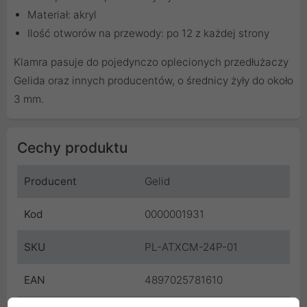
Materiał: akryl
Ilość otworów na przewody: po 12 z każdej strony
Klamra pasuje do pojedynczo oplecionych przedłużaczy
Gelida oraz innych producentów, o średnicy żyły do około
3 mm.
Cechy produktu
Producent
Gelid
Kod
0000001931
SKU
PL-ATXCM-24P-01
EAN
4897025781610