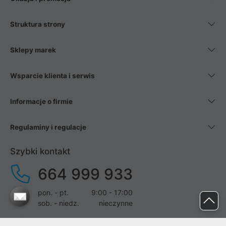
Struktura strony
Sklepy marek
Wsparcie klienta i serwis
Informacje o firmie
Regulaminy i regulacje
Szybki kontakt
664 999 933
pon. - pt.
9:00 - 17:00
sob. - niedz.
nieczynne
pomoc@proline.pl