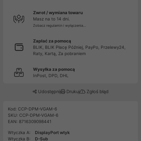
Zwrot / wymiana towaru
Masz na to 14 dni.
Zobacz regulamin i wyłączenia...
Zapłać za pomocą
BLIK, BLIK Płacę Później, PayPo, Przelewy24,
Raty, Kartą, Za pobraniem
Wysyłka za pomocą
InPost, DPD, DHL
Udostępnij
Drukuj
Zgłoś błąd
Kod: CCP-DPM-VGAM-6
SKU: CCP-DPM-VGAM-6
EAN: 8716309098441
Wtyczka A:
DisplayPort wtyk
Wtyczka B:
D-Sub