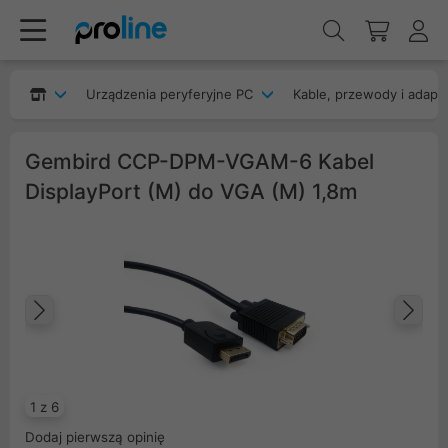
Urządzenia peryferyjne PC
Kable, przewody i adapt
Gembird CCP-DPM-VGAM-6 Kabel
DisplayPort (M) do VGA (M) 1,8m
Poprzedni
Na
1 z 6
Dodaj pierwszą opinię