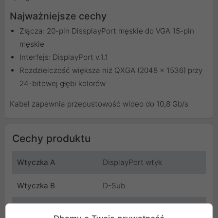
Najważniejsze cechy
Złącza: 20-pin DissplayPort męskie do VGA 15-pin
męskie
Interfejs: DisplayPort v.1.1
Rozdzielczość większa niż QXGA (2048 x 1536) przy
24-bitowej głębi kolorów
Kabel zapewnia przepustowość wideo do 10,8 Gb/s
Cechy produktu
Wtyczka A
DisplayPort wtyk
Wtyczka B
D-Sub
Długość
1.8 m