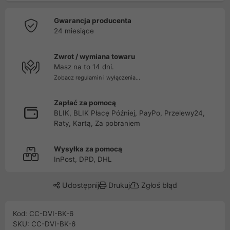
Gwarancja producenta
24 miesiące
Zwrot / wymiana towaru
Masz na to 14 dni.
Zobacz regulamin i wyłączenia...
Zapłać za pomocą
BLIK, BLIK Płacę Później, PayPo, Przelewy24,
Raty, Kartą, Za pobraniem
Wysyłka za pomocą
InPost, DPD, DHL
Udostępnij
Drukuj
Zgłoś błąd
Kod: CC-DVI-BK-6
SKU: CC-DVI-BK-6