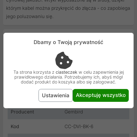
którym kabel można przykręcić do złącza - co zapobiega
jego poluzowaniu się.
Cechy produktu
Dbamy o Twoją prywatność
Wtyczka A
DVI-D męski
Wtyczka B
DVI-D męski
Ta strona korzysta z
ciasteczek
w celu zapewnienia jej
prawidłowego działania. Potrzebujemy ich, abyś mógł
dodać produkt do koszyka albo się zalogować.
Długość
1.8 m
Akceptuję wszystko
Ustawienia
Kolor
Czarny
Producent
Gembird
Kod
CC-DVI-BK-6