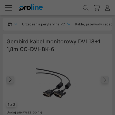
Urządzenia peryferyjne PC
Kable, przewody i adapt
Gembird kabel monitorowy DVI 18+1
1,8m CC-DVI-BK-6
Poprzedni
Na
1 z 2
Dodaj pierwszą opinię