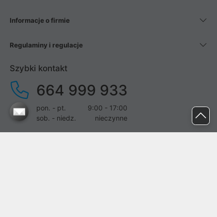
Informacje o firmie
Regulaminy i regulacje
Szybki kontakt
664 999 933
pon. - pt.
9:00 - 17:00
sob. - niedz.
nieczynne
pomoc@proline.pl
Dołącz do nas
Zgłoś błąd na stronie