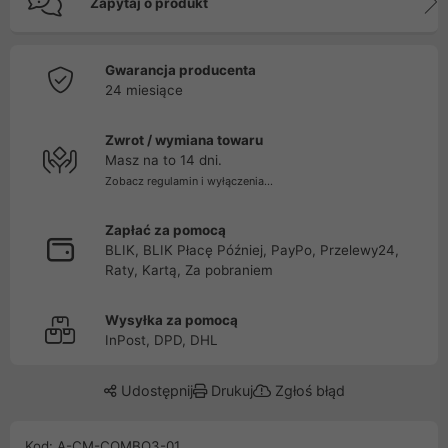
Zapytaj o produkt
Gwarancja producenta
24 miesiące
Zwrot / wymiana towaru
Masz na to 14 dni.
Zobacz regulamin i wyłączenia...
Zapłać za pomocą
BLIK, BLIK Płacę Później, PayPo, Przelewy24,
Raty, Kartą, Za pobraniem
Wysyłka za pomocą
InPost, DPD, DHL
Udostępnij
Drukuj
Zgłoś błąd
Kod: A-CM-COMBO3-01