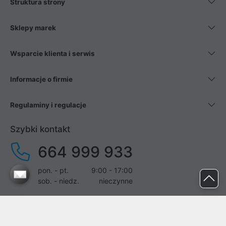
Struktura strony
Sklepy marek
Wsparcie klienta i serwis
Informacje o firmie
Regulaminy i regulacje
Szybki kontakt
664 999 933
pon. - pt.
9:00 - 17:00
sob. - niedz.
nieczynne
pomoc@proline.pl
Dołącz do nas