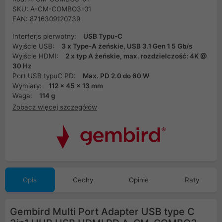
SKU: A-CM-COMBO3-01
EAN: 8716309120739
Interferjs pierwotny:
USB Typu-C
Wyjście USB:
3 x Type-A żeńskie, USB 3.1 Gen 1 5 Gb/s
Wyjście HDMI:
2 x typ A żeńskie, max. rozdzielczość: 4K @
30 Hz
Port USB typuC PD:
Max. PD 2.0 do 60 W
Wymiary:
112 x 45 x 13 mm
Waga:
114 g
Zobacz więcej szczegółów
Opis
Cechy
Opinie
Raty
Gembird Multi Port Adapter USB type C