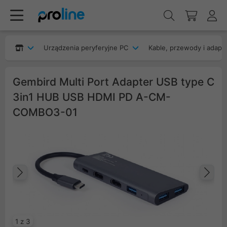
Urządzenia peryferyjne PC
Kable, przewody i adapt
Gembird Multi Port Adapter USB type C
3in1 HUB USB HDMI PD A-CM-
COMBO3-01
Poprzedni
Na
1 z 3