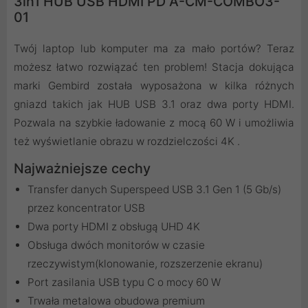
3in1 HUB USB HDMI PD A-CM-COMBO3-
01
Twój laptop lub komputer ma za mało portów? Teraz
możesz łatwo rozwiązać ten problem! Stacja dokująca
marki Gembird została wyposażona w kilka różnych
gniazd takich jak HUB USB 3.1 oraz dwa porty HDMI.
Pozwala na szybkie ładowanie z mocą 60 W i umożliwia
też wyświetlanie obrazu w rozdzielczości 4K .
Najważniejsze cechy
Transfer danych Superspeed USB 3.1 Gen 1 (5 Gb/s)
przez koncentrator USB
Dwa porty HDMI z obsługą UHD 4K
Obsługa dwóch monitorów w czasie
rzeczywistym(klonowanie, rozszerzenie ekranu)
Port zasilania USB typu C o mocy 60 W
Trwała metalowa obudowa premium