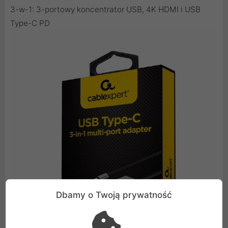
3-w-1: 3-portowy koncentrator USB, 4K HDMI i USB
Type-C PD
Dbamy o Twoją prywatność