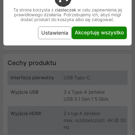
Ta strona korzysta z
ciasteczek
w celu zapewnienia jej
prawidłowego działania. Potrzebujemy ich, abyś mógł
dodać produkt do koszyka albo się zalogować.
Akceptuję wszystko
Ustawienia
Cechy produktu
Interferjs pierwotny
USB Typu-C
Wyjście USB
3 x Type-A żeńskie
USB 3.1 Gen 1 5 Gb/s
Wyjście HDMI
2 x typ A żeńskie
max. rozdzielczość: 4K @ 30
Hz