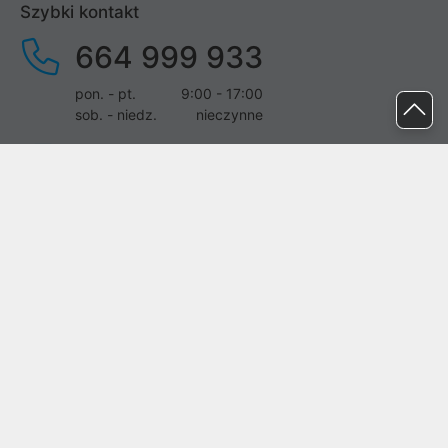
Szybki kontakt
664 999 933
pon. - pt.
9:00 - 17:00
sob. - niedz.
nieczynne
pomoc@proline.pl
Dołącz do nas
Zgłoś błąd na stronie
Proline SA z siedzibą w Mirkowie (55-095), przy ul. Brzozowej 5,
wpisana do rejestru przedsiębiorców Krajowego Rejestru Sądowego
przez Sąd Rejonowy dla Wrocławia-Fabrycznej we Wrocławiu, VI
Wydział Gospodarczy Krajowego Rejestru Sądowego pod nr KRS:
0000282071, NIP: 8951898022, REGON: 020482041, BDO:
000437899. Kapitał zakładowy Spółki wynosi 500000,00 zł i został
on opłacony w całości.