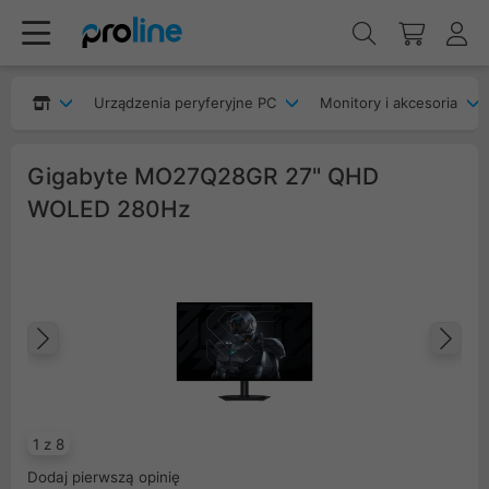
Urządzenia peryferyjne PC
Monitory i akcesoria
Gigabyte MO27Q28GR 27" QHD
WOLED 280Hz
Poprzedni
Na
1 z 8
Dodaj pierwszą opinię