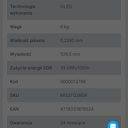
Technologia
OLED
wykonania
Waga
6 kg
Wielkość piksela
0,2292 mm
Wysokość
526,5 mm
Zużycie energii SDR
35 kWh/1000h
Kod
0000013768
SKU
MO27Q28GR
EAN
4719331876524
Gwarancja
24 miesiące