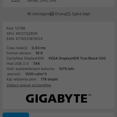
InPost, DPD, DHL
Udostępnij
Drukuj
Zgłoś błąd
Kod: 13768
SKU: MO27Q28GR
EAN: 4719331876524
Czas reakcji:
0,03 ms
Format ekranu:
16:9
Certyfikat DisplayHDR:
VESA DisplayHDR True Black 500
Hub USB 3.0:
TAK
Ilość wyświetlanych kolorów:
1070 mln
Jasność:
1500 cd/m^2
Kąt widzenia pion:
178 stopni
Zobacz więcej szczegółów