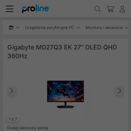
Urządzenia peryferyjne PC
Monitory i akcesoria
Gigabyte MO27Q3 EK 27" OLED QHD
360Hz
Poprzedni
Na
1 z 7
Dodaj pierwszą opinię