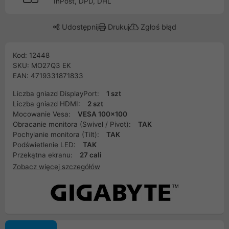
InPost, DPD, DHL
Udostępnij
Drukuj
Zgłoś błąd
Kod: 12448
SKU: MO27Q3 EK
EAN: 4719331871833
Liczba gniazd DisplayPort:
1 szt
Liczba gniazd HDMI:
2 szt
Mocowanie Vesa:
VESA 100x100
Obracanie monitora (Swivel / Pivot):
TAK
Pochylanie monitora (Tilt):
TAK
Podświetlenie LED:
TAK
Przekątna ekranu:
27 cali
Zobacz więcej szczegółów