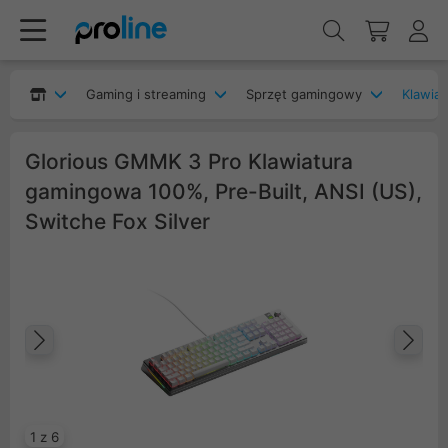
Gaming i streaming
Sprzęt gamingowy
Klawia
Glorious GMMK 3 Pro Klawiatura
gamingowa 100%, Pre-Built, ANSI (US),
Switche Fox Silver
Poprzedni
Na
1 z 6