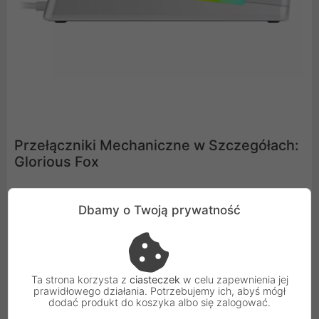
Przełączniki Mechaniczne w Szczegółach:
Glorious Fox
W tej wersji zastosowano przełączniki Glorious Fox. Są
Dbamy o Twoją prywatność
to liniowe przełączniki klawiszowe o liniowej
charakterystyce przełączania i minimalnym oporze.
Idealne do szybkich i precyzyjnych działań, świetnie
sprawdzają się w grach akcji i strzelankach FPS, gdzie
Ta strona korzysta z
ciasteczek
w celu zapewnienia jej
wyczuwalny punkt aktywacji nie jest potrzebny.
prawidłowego działania. Potrzebujemy ich, abyś mógł
dodać produkt do koszyka albo się zalogować.
Dodatkowo, dzięki fabrycznemu smarowaniu,