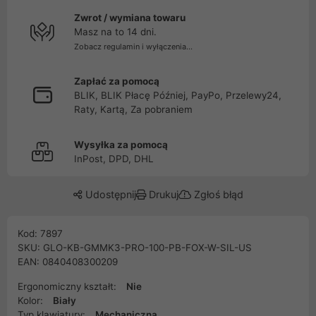
Zwrot / wymiana towaru
Masz na to 14 dni.
Zobacz regulamin i wyłączenia...
Zapłać za pomocą
BLIK, BLIK Płacę Później, PayPo, Przelewy24,
Raty, Kartą, Za pobraniem
Wysyłka za pomocą
InPost, DPD, DHL
Udostępnij
Drukuj
Zgłoś błąd
Kod: 7897
SKU: GLO-KB-GMMK3-PRO-100-PB-FOX-W-SIL-US
EAN: 0840408300209
Ergonomiczny kształt:
Nie
Kolor:
Biały
Typ klawiatury:
Mechaniczna