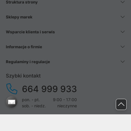
Struktura strony
Sklepy marek
Wsparcie klienta i serwis
Informacje o firmie
Regulaminy i regulacje
Szybki kontakt
664 999 933
pon. - pt.
9:00 - 17:00
sob. - niedz.
nieczynne
pomoc@proline.pl
Dołącz do nas