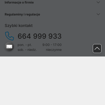
Informacje o firmie
Regulaminy i regulacje
Szybki kontakt
664 999 933
pon. - pt.
9:00 - 17:00
sob. - niedz.
nieczynne
pomoc@proline.pl
Dołącz do nas
Zgłoś błąd na stronie
Proline SA z siedzibą w Mirkowie (55-095), przy ul. Brzozowej 5,
wpisana do rejestru przedsiębiorców Krajowego Rejestru Sądowego