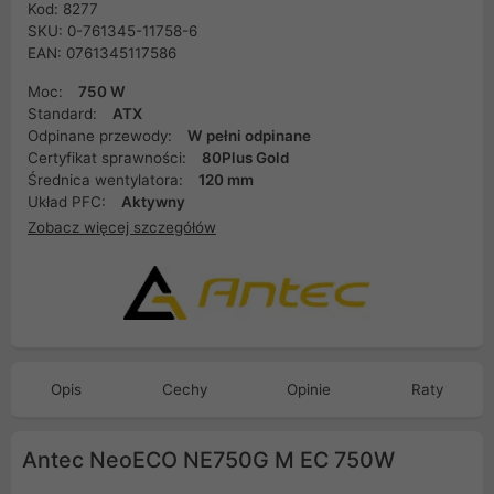
Kod: 8277
SKU: 0-761345-11758-6
EAN: 0761345117586
Moc:
750 W
Standard:
ATX
Odpinane przewody:
W pełni odpinane
Certyfikat sprawności:
80Plus Gold
Średnica wentylatora:
120 mm
Układ PFC:
Aktywny
Zobacz więcej szczegółów
Opis
Cechy
Opinie
Raty
Antec NeoECO NE750G M EC 750W