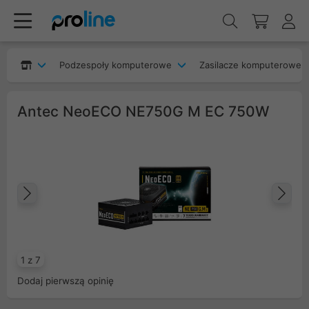
Podzespoły komputerowe
Zasilacze komputerowe
Antec NeoECO NE750G M EC 750W
Poprzedni
Na
1 z 7
Dodaj pierwszą opinię