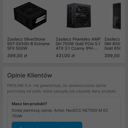
Zasilacz SilverStone
Zasilacz Phanteks AMP
Zasilacz Se
SST-EX500-B Extreme
GH 750W Gold PCIe 5.1
GM-850 v2 80Plus
SFX 500W
ATX 3.1 Czarny (PH-
Gold 850W
P750GH_BK01_EU)
399,00 zł
431,00 zł
399,00 zł
Opinie Klientów
PROLINE S.A. nie gwarantuje, że zamieszczone opinie
pochodzą od osób, które zakupiły lub używały dany produkt.
Masz ten produkt?
Dodaj pierwszą opinię: Antec NeoECO NE750G M EC
750W