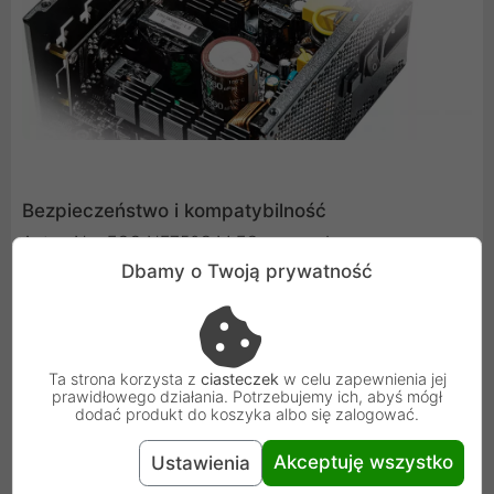
Bezpieczeństwo i kompatybilność
Antec NeoECO NE750G M EC wyposażono w
Dbamy o Twoją prywatność
kompleksowy zestaw zabezpieczeń CircuitShield, który
chroni system przed przepięciami, przeciążeniami i
zwarciami. Dzięki zgodności ze standardem ATX 12V 2.4,
zasilacz jest kompatybilny z najnowszymi procesorami i
Ta strona korzysta z
ciasteczek
w celu zapewnienia jej
płytami głównymi.
prawidłowego działania. Potrzebujemy ich, abyś mógł
dodać produkt do koszyka albo się zalogować.
Akceptuję wszystko
Ustawienia