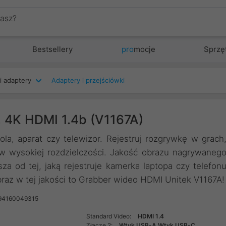
Bestsellery
pro
mocje
Sprzę
i adaptery
Adaptery i przejściówki
 4K HDMI 1.4b (V1167A)
la, aparat czy telewizor. Rejestruj rozgrywkę w grach
 w wysokiej rozdzielczości. Jakość obrazu nagrywaneg
za od tej, jaką rejestruje kamerka laptopa czy telefon
raz w tej jakości to Grabber wideo HDMI Unitek V1167A!
94160049315
Standard Video:
HDMI 1.4
Złącze 2:
Wtyk USB-A Wtyk USB-C