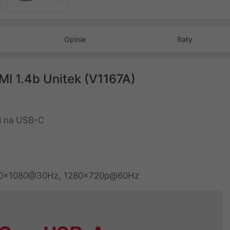
Opinie
Raty
I 1.4b Unitek (V1167A)
I na USB-C
1920x1080@30Hz, 1280x720p@60Hz