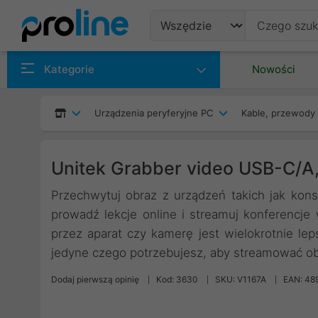
Produkty
Kategorie
Nowości
Producenci
Urządzenia peryferyjne PC
Kable, przewody 
Kategorie
Unitek Grabber video USB-C/A,
Przechwytuj obraz z urządzeń takich jak konso
prowadź lekcje online i streamuj konferencje
przez aparat czy kamerę jest wielokrotnie leps
jedyne czego potrzebujesz, aby streamować ob
Dodaj pierwszą opinię
Kod: 3630
SKU: V1167A
EAN: 48