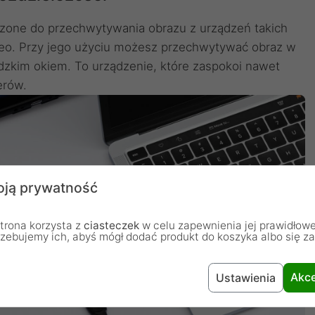
zone do przechwytywania obrazu z urządzeń takich
ideo. Przy jego użyciu możesz przechwytywać obraz w
dzkim okiem. To urządzenie, które zaspokoi nawet
erów.
ją prywatność
trona korzysta z
ciasteczek
w celu zapewnienia jej prawidłowe
rzebujemy ich, abyś mógł dodać produkt do koszyka albo się z
Akce
Ustawienia