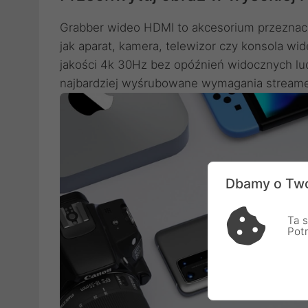
Grabber wideo HDMI to akcesorium przeznac
jak aparat, kamera, telewizor czy konsola w
jakości 4k 30Hz bez opóźnień widocznych lu
najbardziej wyśrubowane wymagania stream
Dbamy o Two
Ta s
Pot