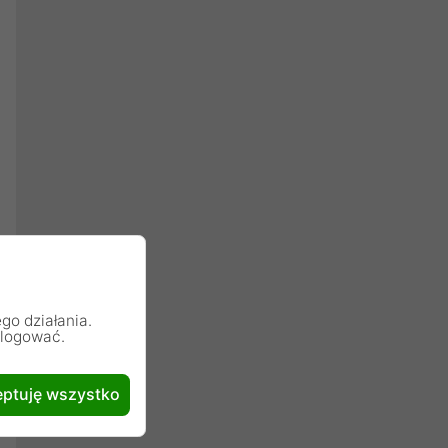
go działania.
alogować.
ptuję wszystko