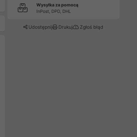
Wysyłka za pomocą
InPost, DPD, DHL
Udostępnij
Drukuj
Zgłoś błąd