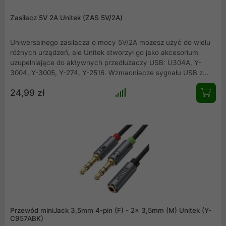
Zasilacz 5V 2A Unitek (ZAS 5V/2A)
Uniwersalnego zasilacza o mocy 5V/2A możesz użyć do wielu
różnych urządzeń, ale Unitek stworzył go jako akcesorium
uzupełniające do aktywnych przedłużaczy USB: U304A, Y-
3004, Y-3005, Y-274, Y-2516. Wzmacniacze sygnału USB z
końcówką USB-A lub USB-C, zwłaszcza te dłuższe niż 5
24,99 zł
metrów lub obsługujące wysokie szybkości przesyłania
danych, często potrzebują dodatkowego zasilania na końcu
przewodu.
Przewód miniJack 3,5mm 4-pin (F) - 2x 3,5mm (M) Unitek (Y-
C957ABK)