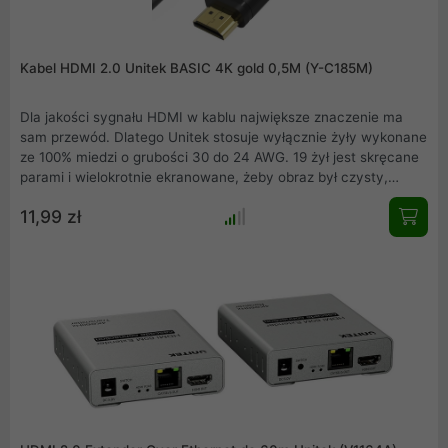
Kabel HDMI 2.0 Unitek BASIC 4K gold 0,5M (Y-C185M)
Dla jakości sygnału HDMI w kablu największe znaczenie ma
sam przewód. Dlatego Unitek stosuje wyłącznie żyły wykonane
ze 100% miedzi o grubości 30 do 24 AWG. 19 żył jest skręcane
parami i wielokrotnie ekranowane, żeby obraz był czysty,
wyraźny i bez zakłóceń. W porównaniu ze standardowymi
11,99 zł
przewodami, technologia ta zapewnia do 35% szybszy transfer
sygnału; o 50% większą stabilność obrazu i 99% większą
odporność na różnego rodzaju zakłócenia (przesłuch mniejszy
niz 20dB). Jednocześnie kable są bardzo wytrzymałe i giętkie.