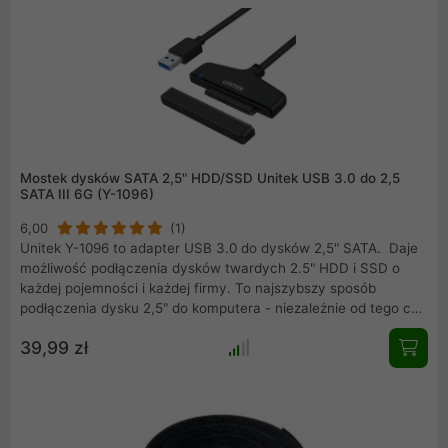
Mostek dysków SATA 2,5" HDD/SSD Unitek USB 3.0 do 2,5
SATA III 6G (Y-1096)
6,00
(1)
Unitek Y-1096 to adapter USB 3.0 do dysków 2,5" SATA. Daje
możliwość podłączenia dysków twardych 2.5" HDD i SSD o
każdej pojemności i każdej firmy. To najszybszy sposób
podłączenia dysku 2,5" do komputera - niezależnie od tego czy
potrzebujesz dodatkowej pamięci, back-up'u czy większego
39,99 zł
pendrive'a.