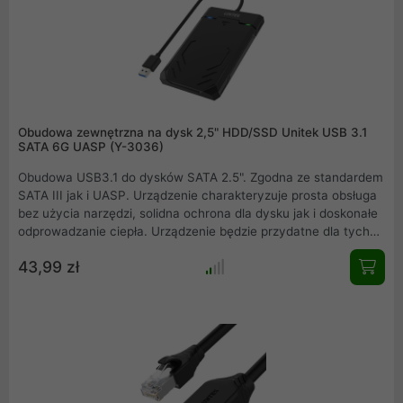
Obudowa zewnętrzna na dysk 2,5" HDD/SSD Unitek USB 3.1
SATA 6G UASP (Y-3036)
Obudowa USB3.1 do dysków SATA 2.5". Zgodna ze standardem
SATA III jak i UASP. Urządzenie charakteryzuje prosta obsługa
bez użycia narzędzi, solidna ochrona dla dysku jak i doskonałe
odprowadzanie ciepła. Urządzenie będzie przydatne dla tych
wszystkich użytkowników którzy zmagają się z koniecznością
43,99 zł
przenoszenia swoich dysków i danych, lub po prostu dla tych
którzy chcą zamienić swój dysk w dysk zewnętrzny
umieszczając go w eleganckiej obudowie USB3.1