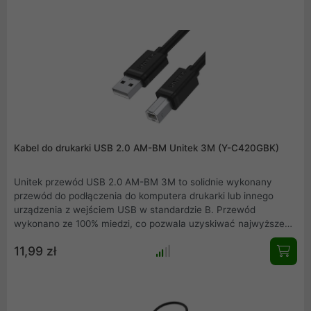
Kabel do drukarki USB 2.0 AM-BM Unitek 3M (Y-C420GBK)
Unitek przewód USB 2.0 AM-BM 3M to solidnie wykonany
przewód do podłączenia do komputera drukarki lub innego
urządzenia z wejściem USB w standardzie B. Przewód
wykonano ze 100% miedzi, co pozwala uzyskiwać najwyższe
transfery danych. Wielokrotne ekranowanie zabezpiecza dane
11,99 zł
przed zakłóceniami a otulina z PCV zapewnia odpowiednią
trwałość i giętkość przewodu. Złącza USB są zalewane -
przewód będzie nam służył przez lata.