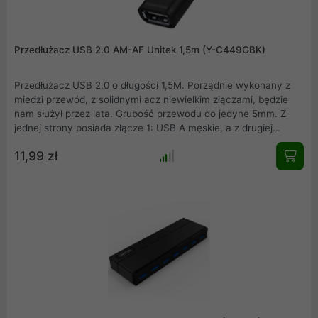
Przedłużacz USB 2.0 AM-AF Unitek 1,5m (Y-C449GBK)
Przedłużacz USB 2.0 o długości 1,5M. Porządnie wykonany z
miedzi przewód, z solidnymi acz niewielkim złączami, będzie
nam służył przez lata. Grubość przewodu do jedyne 5mm. Z
jednej strony posiada złącze 1: USB A męskie, a z drugiej
złącze 2: USB A żeńskie. Nie wymaga dodatkowego zasilania
11,99 zł
przy urządzeniach o małym poborze mocy.