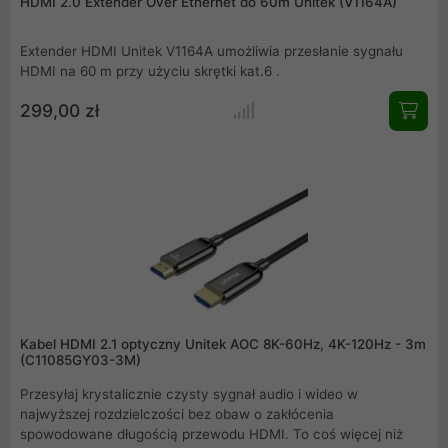
HDMI 2.0 Extender Over Ethernet do 60m Unitek (V1164A)
Extender HDMI Unitek V1164A umożliwia przesłanie sygnału
HDMI na 60 m przy użyciu skrętki kat.6 .
299,00 zł
Kabel HDMI 2.1 optyczny Unitek AOC 8K-60Hz, 4K-120Hz - 3m
(C11085GY03-3M)
Przesyłaj krystalicznie czysty sygnał audio i wideo w
najwyższej rozdzielczości bez obaw o zakłócenia
spowodowane długością przewodu HDMI. To coś więcej niż