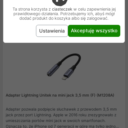
telefon czy laptop w ekspresowym tempie. Kompatybilność z
Ta strona korzysta z
ciasteczek
w celu zapewnienia jej
oficjalnym standardem USB-IF, solidne wykonanie,
prawidłowego działania. Potrzebujemy ich, abyś mógł
niezawodność i bezpieczeństwo ładowania to kilka
dodać produkt do koszyka albo się zalogować.
podstawowych atutów modelu C14110GY-2M !
36,99 zł
Akceptuję wszystko
Ustawienia
Adapter Lightning Unitek na mini jack 3,5 mm (F) (M1208A)
Adapter pozwala podpięcie słuchawek z przewodem 3,5 mm
jack przez port Lightning. Apple w 2016 roku zrezygnowało z
umieszczania portów mini jack w swoich smartfonach.
Oznacza to, że iPhone od 7 generacji w górę ma tylko jedno