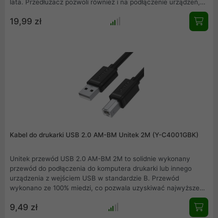
lata. Przedłużacz pozwoli również i na podłączenie urządzeń,
które mają standard USB 2.0 takich jak myszki, klawiatury,
19,99 zł
pendrive.
Kabel do drukarki USB 2.0 AM-BM Unitek 2M (Y-C4001GBK)
Unitek przewód USB 2.0 AM-BM 2M to solidnie wykonany
przewód do podłączenia do komputera drukarki lub innego
urządzenia z wejściem USB w standardzie B. Przewód
wykonano ze 100% miedzi, co pozwala uzyskiwać najwyższe
transfery danych. Wielokrotne ekranowanie zabezpiecza dane
9,49 zł
przed zakłóceniami a otulina z PCV zapewnia odpowiednią
trwałość i giętkość przewodu. Złącza USB są zalewane -