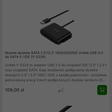
przewód będzie nam służył przez lata.
Mostek dysków SATA 2,5"/3,5" HDD/SSD/IDE Unitek USB 3.0
do SATA II i IDE (Y-3324)
Unitek Y-3324 to adapter USB 3.0 do urządzeń IDE (2.5" i 3.5")
oraz urządzeń SATA. Daje możliwość podłączenia dysków
twardych 2.5" i 3.5" HDD i SSD o każdej pojemności. Umożliwia
jednoczesną pracę trzech podłączonych dysków zarówno IDE
jak i SATA. Przy jego pomocy możemy także podpiąć do portu
109,00 zł
USB napędy opytczne CD/DVD-ROM, CD/DVD-RW, DVD-RAM.