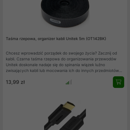
Taśma rzepowa, organizer kabli Unitek 5m (OT142BK)
Chcesz wprowadzić porządek do swojego życia? Zacznij od
kabli. Czarna taśma rzepowa do organizowania przewodów
Unitek doskonale nadaje się do spinania wiązek luźno
zwisających kabli lub mocowania ich do innych przedmiotów
np. nogi od biurka. Z jednej strony jest pokryta drobnymi
13,99 zł
haczykami, z drugiej gładkim welurem. Dzięki tym
nowoczesnym materiałom ładnie wygląda (nie tylko w dniu
zakupu) nie niszczy się, a przede wszystkim nie zaciąga ubrań
przy przypadkowym dotknięciu.