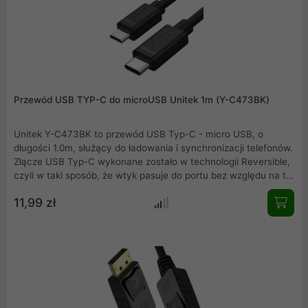
Przewód USB TYP-C do microUSB Unitek 1m (Y-C473BK)
Unitek Y-C473BK to przewód USB Typ-C - micro USB, o
długości 1.0m, służący do ładowania i synchronizacji telefonów.
Złącze USB Typ-C wykonane zostało w technologii Reversible,
czyli w taki sposób, że wtyk pasuje do portu bez względu na to,
którą stroną go obrócimy. Przewód przystosowano do
11,99 zł
szybkiego ładowania, może bowiem przenosić prąd o wartości
do 2.4A.