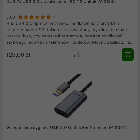
HUB 7x USB 3.0 z zasilaczem i BC 1.2 Unitek (Y-3184)
6,00
(1)
Hub USB 3.0 oprócz możliwości podłączenia 7 urządzeń
peryferyjnych USB, takich jak: klawiatura, myszka, pendrive,
twardy dysk, czy kamera internetowa, posiada możliwość
szybkiego ładowania telefonów i tabletów. Mocny zasilacz: 12V
3A pozwala na podanie na każdym porcie prądu o wartości
129,00 zł
1,5A. Posiada także zaimplementowane zabezpieczenia przed
zwarciem, przeładowaniem lub nieporządanym napięciem.
Wzmacniacz sygnału USB 3.0 Unitek 5m Premium (Y-3004)