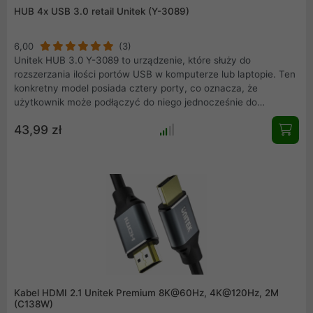
HUB 4x USB 3.0 retail Unitek (Y-3089)
6,00
(3)
Unitek HUB 3.0 Y-3089 to urządzenie, które służy do
rozszerzania ilości portów USB w komputerze lub laptopie. Ten
konkretny model posiada cztery porty, co oznacza, że
użytkownik może podłączyć do niego jednocześnie do
czterech urządzeń. Dzięki temu, podłączenie urządzeń takich
43,99 zł
jak mysz, klawiatura, pendrive, czy też kamery jest niezwykle
łatwe.
Kabel HDMI 2.1 Unitek Premium 8K@60Hz, 4K@120Hz, 2M
(C138W)