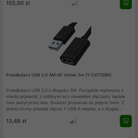
155,00 zł
Przedłużacz USB 2.0 AM-AF Unitek 3m (Y-C417GBK)
Przedłużacz USB 2.0 o długości 3M. Porządnie wykonany z
miedzi przewód, z solidnymi acz niewielkim złączami, będzie
nam służył przez lata. Grubość przewodu do jedyne 5mm. Z
jednej strony posiada złącze 1: USB A męskie, a z drugiej
złącze 2: USB A żeńskie. Nie wymaga dodatkowego zasilania
13,49 zł
przy urządzeniach o małym poborze mocy.