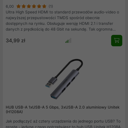
6,00
(1)
Ultra High Speed HDMI to standard przewodów audio-video o
najwyższej przepustowości TMDS spośród obecnie
dostępnych na rynku. Obsługuje wersję HDMI 2.1 i transfer
danych z prędkością do 48 Gbit na sekundę. Tak ogromna
przepustowość zapewnia krystalicznie ostry obraz o
34,99 zł
rozdzielczości 8K/60Hz oraz 4K/120Hz to jakość i częstotliwość
odświeżania klatek na sekundę, która zadowoli nawet
najbardziej wybrednych graczy i znawców kina. W przyszłości
ten przewód obsłuży także tak wysokie rozdzielczości jak 10K i
12K. Dzięki wykorzystaniu dynamicznego HDR obraz jest
bardziej zbliżony do tego, co widzi ludzkie oko w
rzeczywistości.
HUB USB-A 1xUSB-A 5 Gbps, 3xUSB-A 2.0 aluminiowy Unitek
(H1208A)
Jak podłączyć aż cztery urządzenia do jednego portu USB? To
proste - jedyne czego potrzebujesz to hub USB Unitek H1208A.