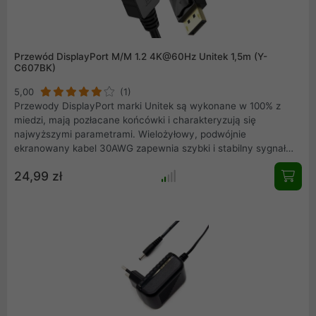
Przewód DisplayPort M/M 1.2 4K@60Hz Unitek 1,5m (Y-
C607BK)
5,00
(1)
Przewody DisplayPort marki Unitek są wykonane w 100% z
miedzi, mają pozłacane końcówki i charakteryzują się
najwyższymi parametrami. Wielożyłowy, podwójnie
ekranowany kabel 30AWG zapewnia szybki i stabilny sygnał
bez żadnych zakłóceń. W porównaniu do standardowych
24,99 zł
przewodów dostępnych na runku, technologia stosowana
przez markę Unitek zapewnia o 20% szybszy przesył sygnału
(brak opóźnień), lepszą stabilność obrazu oraz 99% odporność
na różnego rodzaju zakłócenia