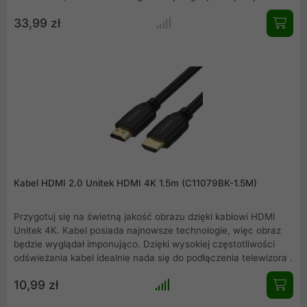
gniazdo, czyli dobrze znane użytkownikom Apple Lightning.
33,99 zł
Ten port jest przeznaczony zarówno do ładowania, transferu
danych, jak i podłączenia urządzeń audio. Producenci
słuchawek rzadko kiedy produkują modele przeznaczone tylko
dla użytkowników iPhoneów. Adapter Unitek jest świetną
alternatywą dla słuchawek z portem Lightning.
Kabel HDMI 2.0 Unitek HDMI 4K 1.5m (C11079BK-1.5M)
Przygotuj się na świetną jakość obrazu dzięki kablowi HDMI
Unitek 4K. Kabel posiada najnowsze technologie, więc obraz
będzie wyglądał imponująco. Dzięki wysokiej częstotliwości
odświeżania kabel idealnie nada się do podłączenia telewizora .
10,99 zł