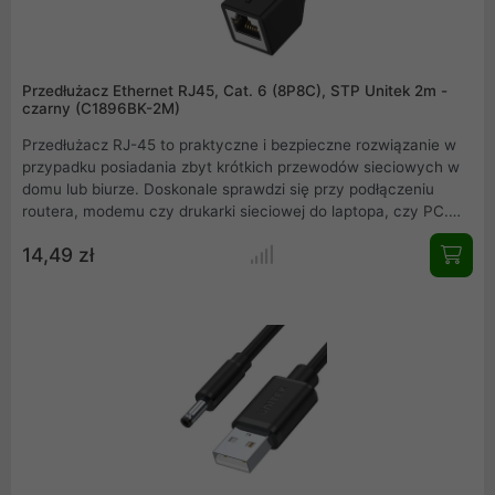
Przedłużacz Ethernet RJ45, Cat. 6 (8P8C), STP Unitek 2m -
czarny (C1896BK-2M)
Przedłużacz RJ-45 to praktyczne i bezpieczne rozwiązanie w
przypadku posiadania zbyt krótkich przewodów sieciowych w
domu lub biurze. Doskonale sprawdzi się przy podłączeniu
routera, modemu czy drukarki sieciowej do laptopa, czy PC.
Szybkie i stabilne połączenie gwarantuje transfer do 1Gb/s w
14,49 zł
paśmie 250 MHz. Przedłużacz dostępny w kilku długościach:
0,5 m, 1 m, 2 m, 3 m oraz 5 m wybierz idealny do twoich
potrzeb!