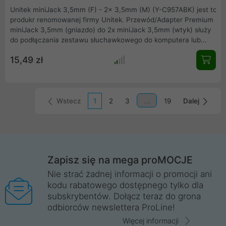
Unitek miniJack 3,5mm (F) - 2x 3,5mm (M) (Y-C957ABK) jest to
produkr renomowanej firmy Unitek. Przewód/Adapter Premium
miniJack 3,5mm (gniazdo) do 2x miniJack 3,5mm (wtyk) służy
do podłączania zestawu słuchawkowego do komputera lub
innego odbiornika. Osobno podłącza się go do wyjścia
15,49 zł
słuchawkowego i do wejścia mikrofonu. Adapter rozdziela
sygnał słuchawek i mikrofonu.
Wstecz
1
2
3
19
Dalej
Zapisz się na mega proMOCJE
Nie strać żadnej informacji o promocji ani
kodu rabatowego dostępnego tylko dla
subskrybentów. Dołącz teraz do grona
odbiorców newslettera ProLine!
Więcej informacji