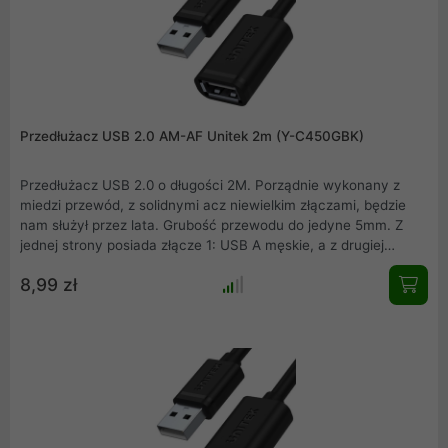
Przedłużacz USB 2.0 AM-AF Unitek 2m (Y-C450GBK)
Przedłużacz USB 2.0 o długości 2M. Porządnie wykonany z
miedzi przewód, z solidnymi acz niewielkim złączami, będzie
nam służył przez lata. Grubość przewodu do jedyne 5mm. Z
jednej strony posiada złącze 1: USB A męskie, a z drugiej
złącze 2: USB A żeńskie. Nie wymaga dodatkowego zasilania
8,99 zł
przy urządzeniach o małym poborze mocy.