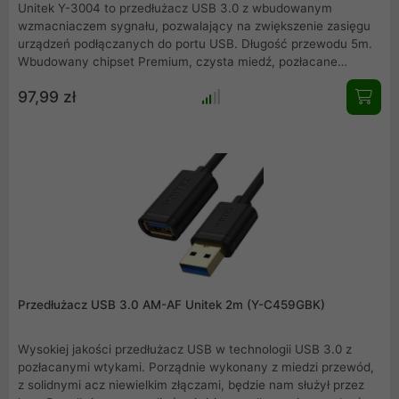
Unitek Y-3004 to przedłużacz USB 3.0 z wbudowanym
wzmacniaczem sygnału, pozwalający na zwiększenie zasięgu
urządzeń podłączanych do portu USB. Długość przewodu 5m.
Wbudowany chipset Premium, czysta miedź, pozłacane
końcówki, dodatkowe wejście na opcjonalne zasilanie
97,99 zł
powodują, że przewód Y-3004 przedłuża i wzmacnia sygnał
USB 3.0 bez utraty jego jakości, a transfer jest lepszy nawet o
20% w stosunku do tradycyjnych przedłużaczy.
Przedłużacz USB 3.0 AM-AF Unitek 2m (Y-C459GBK)
Wysokiej jakości przedłużacz USB w technologii USB 3.0 z
pozłacanymi wtykami. Porządnie wykonany z miedzi przewód,
z solidnymi acz niewielkim złączami, będzie nam służył przez