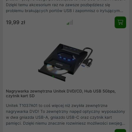
Dzięki temu akcesorium raz na zawsze pozbędziesz się
problemu brakujących portów USB i zapomnisz o irytującym
przepinaniu kabli w komputerze, samochodzie lub konsoli do
19,99 zł
gier .
Nagrywarka zewnętrzna Unitek DVD/CD, Hub USB 5Gbps,
czytnik kart SD
Unitek T1037A01 to coś więcej niż zwykła zewnętrzna
nagrywarka DVD! To zewnętrzny napęd optyczny wyposażony
w dwa gniazda USB-A, gniazdo USB-C oraz czytnik kart
pamięci. Dzięki niemu znacznie rozwiniesz możliwości swojego
komputera i zaoszczędzisz sporo miejsca na biurku !