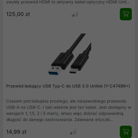
zwykły przewód HDMI to aktywny kabel optyczny HDMI Unitek
z końcówkami pozłacanymi 24-karatowym złotem. Dzięki
125,00 zł
niemu możesz cieszyć się najwyższą jakością obrazu na
telewizorze, projektorze, monitorze i jakimkolwiek innym
ekranie zewnętrznym!
Przewód ładujący USB Typ-C do USB 3.0 Unitek (Y-C474BK+)
Czasem potrzebujesz prostego, ale niezawodnego przewodu
USB-A na USB-C. I taki właśnie jest ten kabel. Jest dostępny w
wersjach 1, 1,5, 2 i 3 metry, łatwo więc dobrać odpowiednią
długość do danego zastosowania. Zalewane wtyczki
gwarantują długą żywotność, a ekranowanie i miedziane żyły
14,99 zł
niezakłócony transfer danych. Wtyk ma wbudowany rezystor
56 kiloomów dla większego bezpieczeństwa.