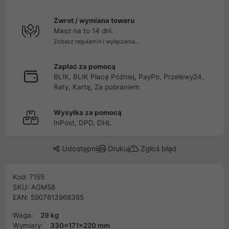
Zwrot / wymiana towaru
Masz na to 14 dni.
Zobacz regulamin i wyłączenia...
Zapłać za pomocą
BLIK, BLIK Płacę Później, PayPo, Przelewy24,
Raty, Kartą, Za pobraniem
Wysyłka za pomocą
InPost, DPD, DHL
Udostępnij
Drukuj
Zgłoś błąd
Kod: 7155
SKU: AGM58
EAN: 5907813968365
Waga:
29 kg
Wymiary:
330x171x220 mm