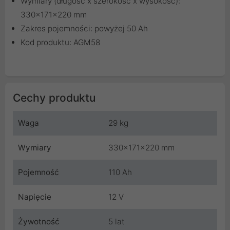
Wymiary (długość x szerokość x wysokość):
330x171x220 mm
Zakres pojemności: powyżej 50 Ah
Kod produktu: AGM58
Cechy produktu
Waga
29 kg
Wymiary
330x171x220 mm
Pojemność
110 Ah
Napięcie
12 V
Żywotność
5 lat