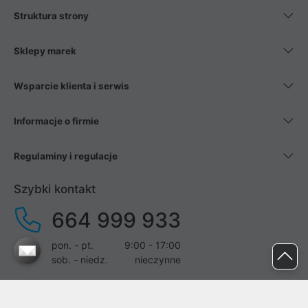
Struktura strony
Sklepy marek
Wsparcie klienta i serwis
Informacje o firmie
Regulaminy i regulacje
Szybki kontakt
664 999 933
pon. - pt.
9:00 - 17:00
sob. - niedz.
nieczynne
pomoc@proline.pl