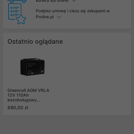
kuriera lub online
Podpisz umowę i ciesz się zakupami w
Proline.pl
Ostatnio oglądane
Greencell AGM VRLA
12V 110Ah
bezobsługowy
akumulator do łodzi
680,00 zł
fotowoltaiki wózka
kosiarki