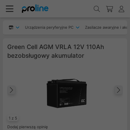
Urządzenia peryferyjne PC
Zasilacze awaryjne i akc
Green Cell AGM VRLA 12V 110Ah
bezobsługowy akumulator
Poprzedni
Na
1 z 5
Dodaj pierwszą opinię