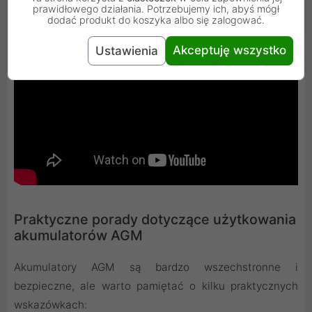
prawidłowego działania. Potrzebujemy ich, abyś mógł
dodać produkt do koszyka albo się zalogować.
Akceptuję wszystko
Ustawienia
Praktyczne porady dotyczące użytkowania
akumulatorów AGM
Akumulatory AGM są bardzo wszechstronne i
bezpieczne, ale warto pamiętać o kilku praktycznych
wskazówkach: