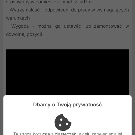
stosowany w pomieszczeniach z ludźmi
- Wytrzymałość - odpowiedni do pracy w wymagających
warunkach
- Wygoda - można go ustawić lub zamontować w
dowolnej pozycji
Dbamy o Twoją prywatność
Ta strona korzysta z
ciasteczek
w celu zapewnienia jej