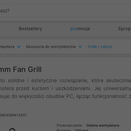
Bestsellery
pro
mocje
Sprzę
mputera
Akcesoria do wentylatorów
Grille i osłony
m Fan Grill
o solidne i estetyczne rozwiązanie, które skuteczni
putera przed kurzem i uszkodzeniami. Jej uniwersaln
pasuje do większości obudów PC, łącząc funkcjonalność 
 5904569415457
Przeznaczenie:
Osłona wentylatora
Rozmiar:
140 mm