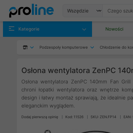
Produkty
Kategorie
Nowości
Producenci
Podzespoły komputerowe
Chłodzenie do ko
Kategorie
Osłona wentylatora ZenPC 140m
Osłona wentylatora ZenPC 140mm Fan Grill t
chroni łopatki wentylatora oraz wnętrze kom
design i łatwy montaż sprawiają, że idealnie 
eleganckim wyglądem.
Dodaj pierwszą opinię
Kod: 11526
SKU: ZEN.FP14
EAN: