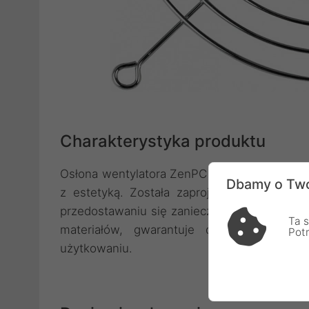
Charakterystyka produktu
Osłona wentylatora ZenPC 140mm Fan Grill t
Dbamy o Two
z estetyką. Została zaprojektowana z myśl
przedostawaniu się zanieczyszczeń do wnęt
Ta s
materiałów, gwarantuje długą żywotność
Pot
użytkowaniu.