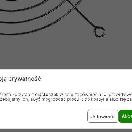
o niezawodne rozwiązanie, które łączy funkcjonalność
ją prywatność
ą o ochronie łopatek wentylatora oraz zapobieganiu
rza obudowy komputera. Wykonana z wysokiej jakości
trona korzysta z
ciasteczek
w celu zapewnienia jej prawidłowe
 i stabilność działania nawet przy intensywnym
rzebujemy ich, abyś mógł dodać produkt do koszyka albo się z
Akce
Ustawienia