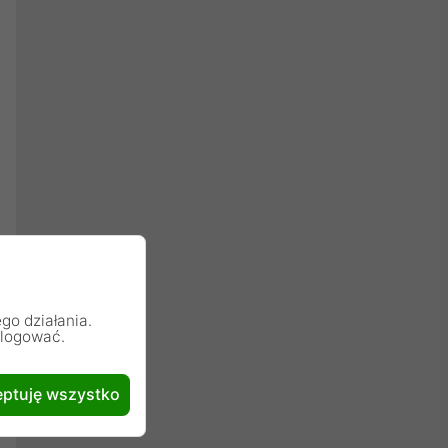
go działania.
alogować.
ptuję wszystko