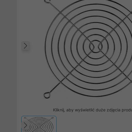
Poprzedni
Kliknij, aby wyświetlić duże zdjęcia prod
Poprzedni