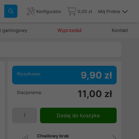
Konfigurator
0,00 zł
Mój Proline
t gamingowy
Wyprzedaż
Kontakt
9,90 zł
Wysyłkowa:
e
11,00 zł
Stacjonarna:
y
z
Dodaj do koszyka
Chwilowy brak