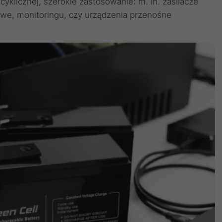
cyklicznej, szerokie zastosowanie: m. in. zasilacze
we, monitoringu, czy urządzenia przenośne