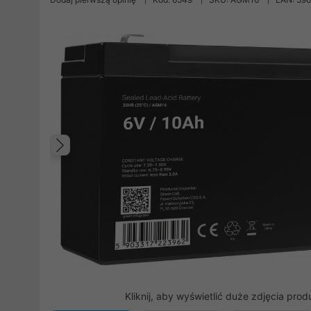
Poprzedni
Kliknij, aby wyświetlić duże zdjęcia prod