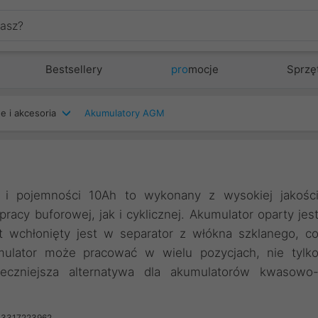
Bestsellery
pro
mocje
Sprzę
e i akcesoria
Akumulatory AGM
i pojemności 10Ah to wykonany z wysokiej jakośc
cy buforowej, jak i cyklicznej. Akumulator oparty jes
it wchłonięty jest w separator z włókna szklanego, c
mulator może pracować w wielu pozycjach, nie tylk
ieczniejsza alternatywa dla akumulatorów kwasowo
03317223962