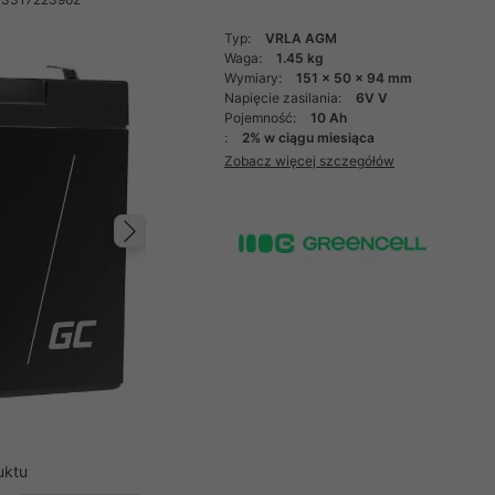
Typ:
VRLA AGM
Waga:
1.45 kg
Wymiary:
151 x 50 x 94 mm
Napięcie zasilania:
6V V
Pojemność:
10 Ah
:
2% w ciągu miesiąca
Zobacz więcej szczegółów
Następny
uktu