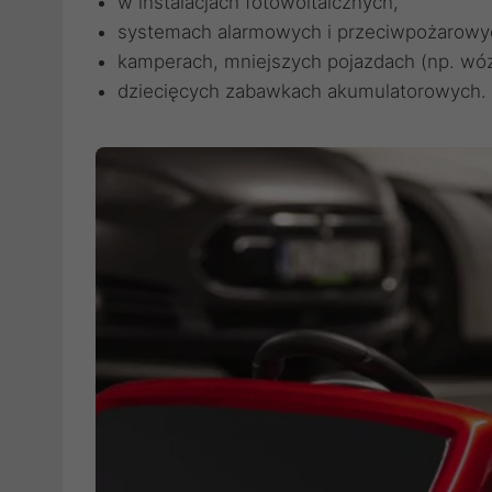
w instalacjach fotowoltaicznych,
systemach alarmowych i przeciwpożarowy
kamperach, mniejszych pojazdach (np. wóz
dziecięcych zabawkach akumulatorowych.