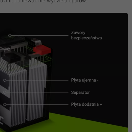
dźmi, ponieważ nie wydziela oparów.