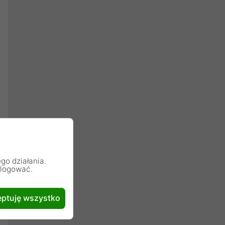
go działania.
alogować.
ptuję wszystko