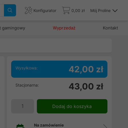
Konfigurator
0,00 zł
Mój Proline
t gamingowy
Wyprzedaż
Kontakt
42,00 zł
Wysyłkowa:
i
43,00 zł
Stacjonarna:
t
o
o
Dodaj do koszyka
-
Na zamówienie