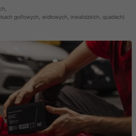
ch,
kach golfowych, widłowych, inwalidzkich, quadach)