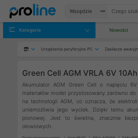
Produkty
Kategorie
Nowości
Producenci
Urządzenia peryferyjne PC
Zasilacze awaryjn
Kategorie
Green Cell AGM VRLA 6V 10Ah
Akumulator AGM Green Cell o napięciu 6V 
materiałów model przystosowany zarówno do pra
na technologii AGM, co oznacza, że elektrol
uniemożliwia jego wyciek. Dzięki temu aku
pionowej. Jest to świetna, znacznie bezp
ołowiowych.
Dodaj pierwszą opinię
Kod: 6549
SKU: AGM16
EAN: 59