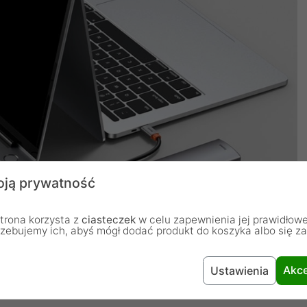
ją prywatność
trona korzysta z
ciasteczek
w celu zapewnienia jej prawidłowe
rzebujemy ich, abyś mógł dodać produkt do koszyka albo się z
Akce
Ustawienia