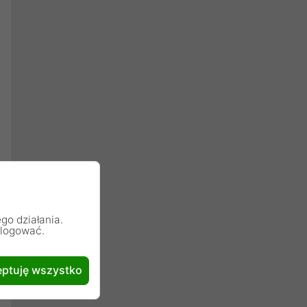
go działania.
alogować.
ptuję wszystko