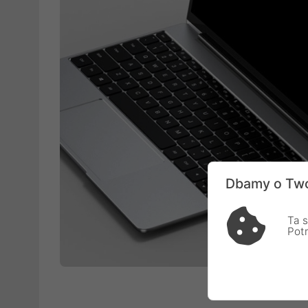
Dbamy o Two
Ta s
Pot