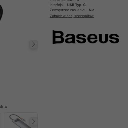
Interfejs:
USB Typ-C
Zewnętrzne zasilanie:
Nie
Zobacz więcej szczegółów
Następny
uktu
Następny