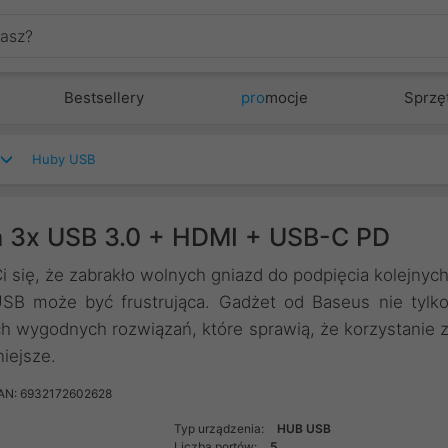
Bestsellery
pro
mocje
Sprzę
Huby USB
 3x USB 3.0 + HDMI + USB-C PD
Ci się, że zabrakło wolnych gniazd do podpięcia kolejnyc
USB może być frustrująca. Gadżet od Baseus nie tylk
h wygodnych rozwiązań, które sprawią, że korzystanie 
iejsze.
AN: 6932172602628
Typ urządzenia:
HUB USB
Liczba portów:
5