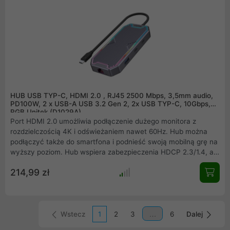
HUB USB TYP-C, HDMI 2.0 , RJ45 2500 Mbps, 3,5mm audio,
PD100W, 2 x USB-A USB 3.2 Gen 2, 2x USB TYP-C, 10Gbps,
RGB Unitek (D1029A)
Port HDMI 2.0 umożliwia podłączenie dużego monitora z
rozdzielczością 4K i odświeżaniem nawet 60Hz. Hub można
podłączyć także do smartfona i podnieść swoją mobilną grę na
wyższy poziom. Hub wspiera zabezpieczenia HDCP 2.3/1.4, a
więc umożliwia odtwarzanie filmów i seriali z platform
214,99 zł
steramingowych (Netflix, HBO Go) w wysokiej jakości 4K.
Dynamiczny zakres kolorów HDR sprawi, że dostrzeżesz
najmniejszy szczegół, nawet w ciemnych miejscach ekranu.
Wstecz
1
2
3
6
Dalej