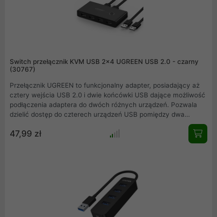
Switch przełącznik KVM USB 2x4 UGREEN USB 2.0 - czarny
(30767)
Przełącznik UGREEN to funkcjonalny adapter, posiadający aż
cztery wejścia USB 2.0 i dwie końcówki USB dające możliwość
podłączenia adaptera do dwóch różnych urządzeń. Pozwala
dzielić dostęp do czterech urządzeń USB pomiędzy dwa
komputery. Idealne rozwiązanie dla osób potrzebujących
47,99 zł
dzielić urządzenia USB pomiędzy dwoma komputerami.