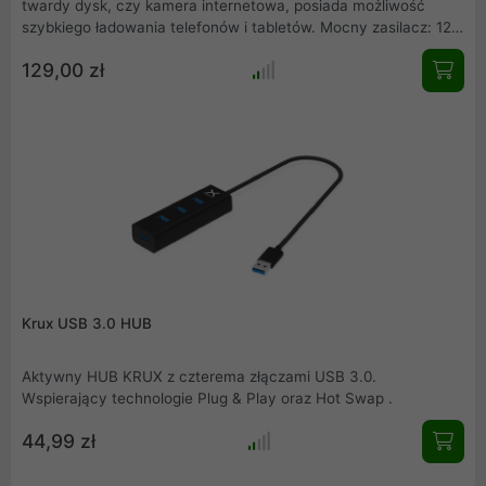
twardy dysk, czy kamera internetowa, posiada możliwość
szybkiego ładowania telefonów i tabletów. Mocny zasilacz: 12V
3A pozwala na podanie na każdym porcie prądu o wartości
129,00 zł
1,5A. Posiada także zaimplementowane zabezpieczenia przed
zwarciem, przeładowaniem lub nieporządanym napięciem.
Krux USB 3.0 HUB
Aktywny HUB KRUX z czterema złączami USB 3.0.
Wspierający technologie Plug & Play oraz Hot Swap .
44,99 zł