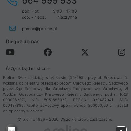
664 999 933
pon. - pt.
9:00 - 17:00
sob. - niedz.
nieczynne
pomoc@proline.pl
Dołącz do nas
Zgłoś błąd na stronie
Proline SA z siedzibą w Mirkowie (55-095), przy ul. Brzozowej 5,
wpisana do rejestru przedsiębiorców Krajowego Rejestru Sądowego
przez Sąd Rejonowy dla Wrocławia-Fabrycznej we Wrocławiu, VI
Wydział Gospodarczy Krajowego Rejestru Sądowego pod nr KRS:
0000282071, NIP: 8951898022, REGON: 020482041, BDO:
000437899. Kapitał zakładowy Spółki wynosi 500000,00 zł i został
on opłacony w całości.
© proline 1996 - 2026. Wszelkie prawa zastrzeżone.