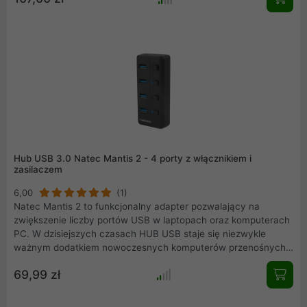
Hub USB 3.0 Natec Mantis 2 - 4 porty z włącznikiem i
zasilaczem
6,00
(1)
Natec Mantis 2 to funkcjonalny adapter pozwalający na
zwiększenie liczby portów USB w laptopach oraz komputerach
PC. W dzisiejszych czasach HUB USB staje się niezwykle
ważnym dodatkiem nowoczesnych komputerów przenośnych,
w których coraz częściej ogranicza się liczbę dostępnych
69,99 zł
slotów. Urządzenie typu Plug&Play.