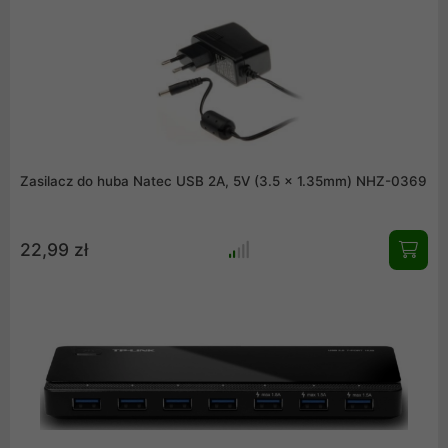
wymagającymi urządzeniami. Niezawodne działanie, elegancki
design i wygoda użytkowania sprawiają, że jest to doskonały
wybór do biura, studia, a także w zastosowaniach
profesjonalnych.
Zasilacz do huba Natec USB 2A, 5V (3.5 x 1.35mm) NHZ-0369
22,99 zł