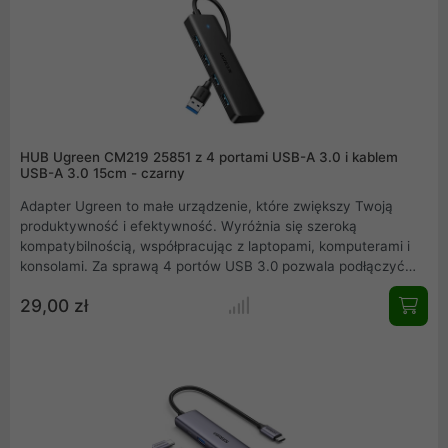
HUB Ugreen CM219 25851 z 4 portami USB-A 3.0 i kablem
USB-A 3.0 15cm - czarny
Adapter Ugreen to małe urządzenie, które zwiększy Twoją
produktywność i efektywność. Wyróżnia się szeroką
kompatybilnością, współpracując z laptopami, komputerami i
konsolami. Za sprawą 4 portów USB 3.0 pozwala podłączyć
poboczne urządzenia, takie jak klawiatury, myszki, zewnętrzne
29,00 zł
dyski i nie tylko. Kompaktowa konstrukcja i system Plug & Play
to cechy, które sprawiają, że korzystanie z urządzenia staje się
jeszcze łatwiejsze.