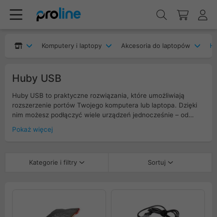
Komputery i laptopy
Akcesoria do laptopów
H
Huby USB
Huby USB to praktyczne rozwiązania, które umożliwiają
rozszerzenie portów Twojego komputera lub laptopa. Dzięki
nim możesz podłączyć wiele urządzeń jednocześnie – od
myszy, klawiatury, drukarki, po zewnętrzne dyski i pendrive’y.
Pokaż więcej
W ofercie posiadamy huby USB 2.0 oraz USB 3.0,
zapewniające szybki transfer danych i stabilne połączenie.
Modele z własnym zasilaniem umożliwiają obsługę bardziej
Kategorie i filtry
Sortuj
wymagających sprzętów, zapewniając dodatkową moc.
Idealne do biura, domu i w podróży, huby USB łączą
funkcjonalność, wygodę i nowoczesny design.