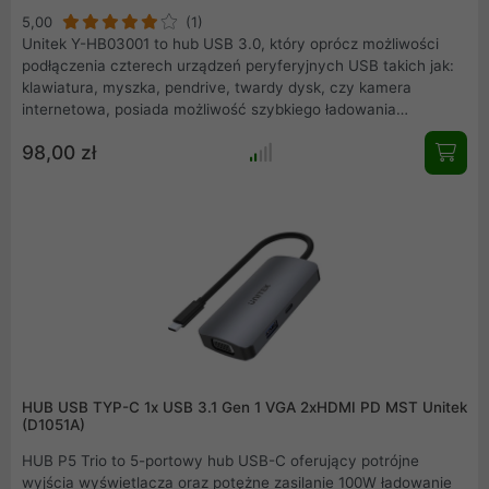
5,00
(1)
Unitek Y-HB03001 to hub USB 3.0, który oprócz możliwości
podłączenia czterech urządzeń peryferyjnych USB takich jak:
klawiatura, myszka, pendrive, twardy dysk, czy kamera
internetowa, posiada możliwość szybkiego ładowania
telefonów i tabletów. W zestawie znajdziemy mocny zasilacz:
98,00 zł
12V2A, który pozwala na jednoczesne ładowanie nawet 4
urządzeń.
HUB USB TYP-C 1x USB 3.1 Gen 1 VGA 2xHDMI PD MST Unitek
(D1051A)
HUB P5 Trio to 5-portowy hub USB-C oferujący potrójne
wyjścia wyświetlacza oraz potężne zasilanie 100W ładowanie