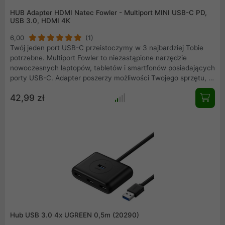
HUB Adapter HDMI Natec Fowler - Multiport MINI USB-C PD,
USB 3.0, HDMI 4K
6,00
(1)
Twój jeden port USB-C przeistoczymy w 3 najbardziej Tobie
potrzebne. Multiport Fowler to niezastąpione narzędzie
nowoczesnych laptopów, tabletów i smartfonów posiadających
porty USB-C. Adapter poszerzy możliwości Twojego sprzętu, a
Ty sam - będziesz się cieszyć nieograniczonymi możliwościami
42,99 zł
swojego urządzenia.
Hub USB 3.0 4x UGREEN 0,5m (20290)