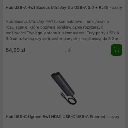
Hub USB-A 4w1 Baseus UltraJoy 3 x USB-A 3.0 + RJ45 - szary
Hub Baseus UltraJoy 4w1 to kompaktowe i funkcjonalne
rozwiązanie, które pozwala błyskawicznie rozszerzyć
możliwości Twojego laptopa lub komputera. Trzy porty USB-A
3.0 umożliwiają szybki transfer danych z prędkością do 5 Gb/s,
natomiast port RJ45 zapewnia stabilny dostęp do Internetu z
64,99 zł
prędkością do 1000 Mb/s. Urządzenie jest niezwykle lekkie i
poręczne waży tylko 70 g i zmieści się w każdej torbie.
Niezależny przycisk do wygaszania ekranu chroni Twoją
prywatność podczas prezentacji czy pracy w miejscach
publicznych. Aluminiowa obudowa oraz uniwersalna
kompatybilność sprawiają, że to niezbędne akcesorium do
biura, podróży i pracy zdalnej.
Hub UBS-C Ugreen 6w1 HDMI USB-C USB-A Ethernet - szary