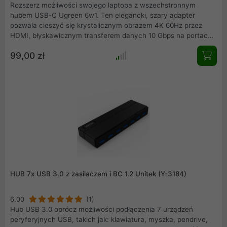
Rozszerz możliwości swojego laptopa z wszechstronnym
hubem USB-C Ugreen 6w1. Ten elegancki, szary adapter
pozwala cieszyć się krystalicznym obrazem 4K 60Hz przez
HDMI, błyskawicznym transferem danych 10 Gbps na portach
USB-C i USB-A oraz stabilnym połączeniem z siecią dzięki
99,00 zł
portowi Ethernet. Nie trać portu do zasilania – ładuj urządzenie
z pełną mocą 100W (PD). Idealny do pracy i domu.
HUB 7x USB 3.0 z zasilaczem i BC 1.2 Unitek (Y-3184)
6,00
(1)
Hub USB 3.0 oprócz możliwości podłączenia 7 urządzeń
peryferyjnych USB, takich jak: klawiatura, myszka, pendrive,