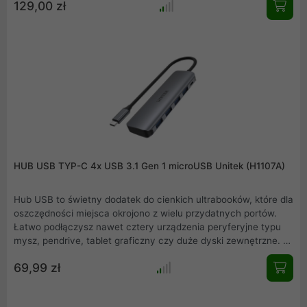
129,00 zł
A dla łatwej rozbudowy. Ze specyfikacją USB3.1 Gen1,
szybkość przesyłania danych do 5 Gb / s. Wstecznie
kompatybilny z USB2.0 / 1.1. Z portem USB-C Power Delivery
(USB PD), obsługującym maksymalne ładowanie 100 W / 20 V
5 A do komputera upstream, w tym MacBook Pro 2019.
HUB USB TYP-C 4x USB 3.1 Gen 1 microUSB Unitek (H1107A)
Hub USB to świetny dodatek do cienkich ultrabooków, które dla
oszczędności miejsca okrojono z wielu przydatnych portów.
Łatwo podłączysz nawet cztery urządzenia peryferyjne typu
mysz, pendrive, tablet graficzny czy duże dyski zewnętrzne. W
nowej serii uHUB P5+ są huby o różnych parametrach tak, że
69,99 zł
każdy znajdzie koncentrator dla siebie.