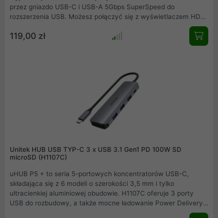
przez gniazdo USB-C i USB-A 5Gbps SuperSpeed do
rozszerzenia USB. Możesz połączyć się z wyświetlaczem HDMI
o rozdzielczości do 4K przy 30Hz lub maksymalnie 3
119,00 zł
monitorami zewnętrznymi w niższej rozdzielczości.
Unitek HUB USB TYP-C 3 x USB 3.1 Gen1 PD 100W SD
microSD (H1107C)
uHUB P5 + to seria 5-portowych koncentratorów USB-C,
składająca się z 6 modeli o szerokości 3,5 mm i tylko
ultracienkiej aluminiowej obudowie. H1107C oferuje 3 porty
USB do rozbudowy, a także mocne ładowanie Power Delivery
100W przez gniazdo USB-C, a także czytniki kart. 3 porty USB-