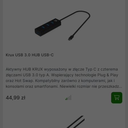
Krux USB 3.0 HUB USB-C
Aktywny HUB KRUX wyposażony w złącze Typ C z czterema
złączami USB 3.0 typ A. Wspierający technologie Plug & Play
oraz Hot Swap. Kompatybilny zarówno z komputerami, jak i
konsolami oraz smartfonami. Niewielki rozmiar nie przeszkadza
w podłączeniu szerokich oraz wysokich urządzeń. Dzięki
44,99 zł
szerokim odstępom pomiędzy każdym portem, większość
urządzeń wyposażonych w złącze USB będzie mogło zostać
podłączonych obok siebie bez problemów z miejscem