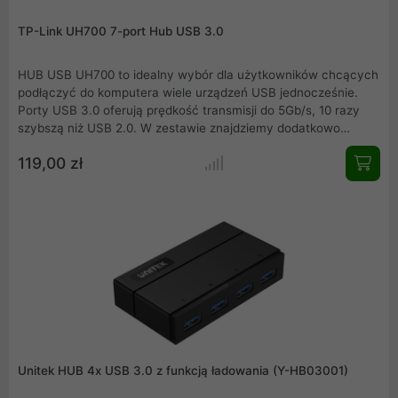
TP-Link UH700 7-port Hub USB 3.0
HUB USB UH700 to idealny wybór dla użytkowników chcących
podłączyć do komputera wiele urządzeń USB jednocześnie.
Porty USB 3.0 oferują prędkość transmisji do 5Gb/s, 10 razy
szybszą niż USB 2.0. W zestawie znajdziemy dodatkowo
adapter sieciowy 12V 2,5A. Hub jest wspierany przez system
119,00 zł
operacyjny Windows, Linux oraz Mac OS.
Unitek HUB 4x USB 3.0 z funkcją ładowania (Y-HB03001)