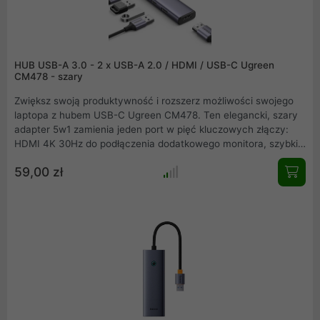
HUB USB-A 3.0 - 2 x USB-A 2.0 / HDMI / USB-C Ugreen
CM478 - szary
Zwiększ swoją produktywność i rozszerz możliwości swojego
laptopa z hubem USB-C Ugreen CM478. Ten elegancki, szary
adapter 5w1 zamienia jeden port w pięć kluczowych złączy:
HDMI 4K 30Hz do podłączenia dodatkowego monitora, szybki
port USB-A 3.0 do błyskawicznego transferu danych, dwa
59,00 zł
porty USB-A 2.0 na akcesoria oraz dodatkowy port USB-C.
Idealny do pracy i rozrywki, wykonany z trwałego aluminium.
Odkryj pełną wszechstronność w kompaktowej formie.