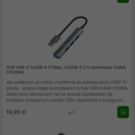
100W dzięki technologii Power Delivery. To niezbędne
akcesorium dla każdego, kto ceni sobie maksymalną
produktywność i porządek na biurku.
HUB USB-A 1xUSB-A 5 Gbps, 3xUSB-A 2.0 aluminiowy Unitek
(H1208A)
Jak podłączyć aż cztery urządzenia do jednego portu USB? To
proste - jedyne czego potrzebujesz to hub USB Unitek H1208A.
Dzięki temu akcesorium raz na zawsze pozbędziesz się
problemu brakujących portów USB i zapomnisz o irytującym
przepinaniu kabli w komputerze, samochodzie lub konsoli do
19,99 zł
gier .