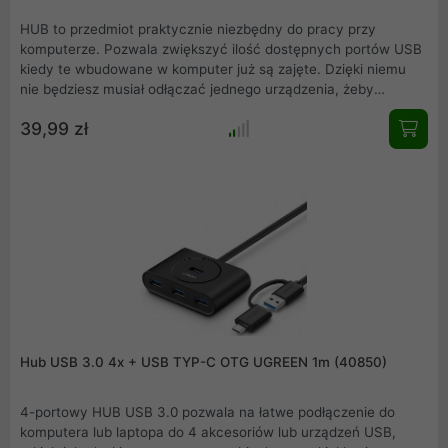
HUB to przedmiot praktycznie niezbędny do pracy przy
komputerze. Pozwala zwiększyć ilość dostępnych portów USB
kiedy te wbudowane w komputer już są zajęte. Dzięki niemu
nie będziesz musiał odłączać jednego urządzenia, żeby
podłączyć inne. Posiada 3 porty USB 3.0, którymi skopiujesz
39,99 zł
dane z prędkością do 5 Gbps (625 MB/s). Dzięki możliwości
podłączenia dodatkowego zasilania będziesz mógł podłączyć
przez ten HUB dysk zewnętrzny do komputera.
Hub USB 3.0 4x + USB TYP-C OTG UGREEN 1m (40850)
4-portowy HUB USB 3.0 pozwala na łatwe podłączenie do
komputera lub laptopa do 4 akcesoriów lub urządzeń USB,