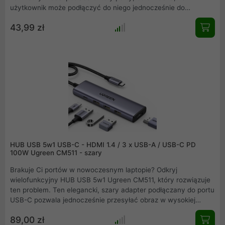
użytkownik może podłączyć do niego jednocześnie do
czterech urządzeń. Dzięki temu, podłączenie urządzeń takich
43,99 zł
jak mysz, klawiatura, pendrive, czy też kamery jest niezwykle
łatwe.
HUB USB 5w1 USB-C - HDMI 1.4 / 3 x USB-A / USB-C PD
100W Ugreen CM511 - szary
Brakuje Ci portów w nowoczesnym laptopie? Odkryj
wielofunkcyjny HUB USB 5w1 Ugreen CM511, który rozwiązuje
ten problem. Ten elegancki, szary adapter podłączany do portu
USB-C pozwala jednocześnie przesyłać obraz w wysokiej
rozdzielczości przez złącze HDMI, podłączyć trzy akcesoria
89,00 zł
USB-A, a także błyskawicznie ładować urządzenie z mocą do