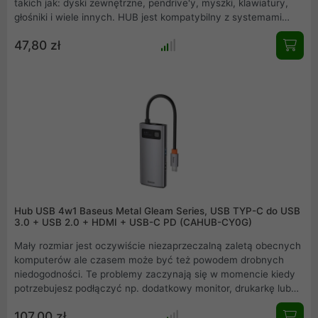
takich jak: dyski zewnętrzne, pendrive'y, myszki, klawiatury,
głośniki i wiele innych. HUB jest kompatybilny z systemami
Windows, Mac OS, Linux, Chrome OS. Urządzenie wspiera
47,80 zł
również funkcję OTG, dzięki czemu możemy podłączyć
pendrive'a lub inne akcesoria do naszego smartfona.
Hub USB 4w1 Baseus Metal Gleam Series, USB TYP-C do USB
3.0 + USB 2.0 + HDMI + USB-C PD (CAHUB-CY0G)
Mały rozmiar jest oczywiście niezaprzeczalną zaletą obecnych
komputerów ale czasem może być też powodem drobnych
niedogodności. Te problemy zaczynają się w momencie kiedy
potrzebujesz podłączyć np. dodatkowy monitor, drukarkę lub
inne urządzenie .
107,00 zł