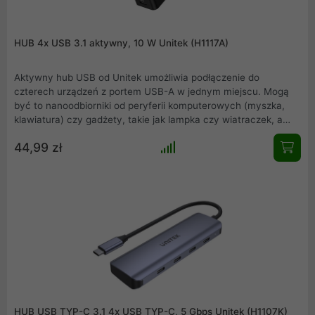
HUB 4x USB 3.1 aktywny, 10 W Unitek (H1117A)
Aktywny hub USB od Unitek umożliwia podłączenie do
czterech urządzeń z portem USB-A w jednym miejscu. Mogą
być to nanoodbiorniki od peryferii komputerowych (myszka,
klawiatura) czy gadżety, takie jak lampka czy wiatraczek, a
nawet obudowa z dyskiem twardym. To wygodne rozwiązanie,
44,99 zł
zwłaszcza, kiedy laptop albo pecet ma ograniczoną ilość
portów. Dzięki technologii Plug and Play hub nie wymaga
instalacji sterowników. Jest też kompatybilny z systemami
operacyjnymi Windows, Mac i Linux.
HUB USB TYP-C 3.1 4x USB TYP-C, 5 Gbps Unitek (H1107K)