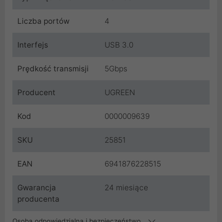
Liczba portów
4
Interfejs
USB 3.0
Prędkość transmisji
5Gbps
Producent
UGREEN
Kod
0000009639
SKU
25851
EAN
6941876228515
Gwarancja
24 miesiące
producenta
Osoba odpowiedzialna i bezpieczeństwo