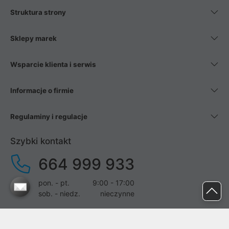
Struktura strony
Sklepy marek
Wsparcie klienta i serwis
Informacje o firmie
Regulaminy i regulacje
Szybki kontakt
664 999 933
pon. - pt.
9:00 - 17:00
sob. - niedz.
nieczynne
pomoc@proline.pl