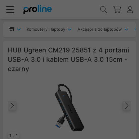
Komputery i laptopy
Akcesoria do laptopów
H
HUB Ugreen CM219 25851 z 4 portami
USB-A 3.0 i kablem USB-A 3.0 15cm -
czarny
Poprzedni
Na
1 z 1