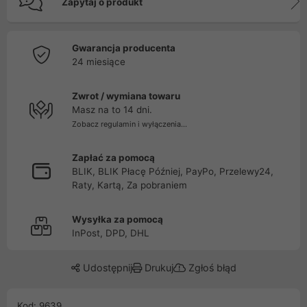
Zapytaj o produkt
Gwarancja producenta
24 miesiące
Zwrot / wymiana towaru
Masz na to 14 dni.
Zobacz regulamin i wyłączenia...
Zapłać za pomocą
BLIK, BLIK Płacę Później, PayPo, Przelewy24,
Raty, Kartą, Za pobraniem
Wysyłka za pomocą
InPost, DPD, DHL
Udostępnij
Drukuj
Zgłoś błąd
Kod: 9639