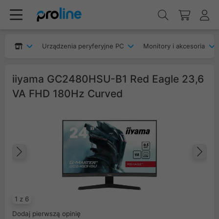
Urządzenia peryferyjne PC
Monitory i akcesoria
iiyama GC2480HSU-B1 Red Eagle 23,6
VA FHD 180Hz Curved
Poprzedni
Na
1 z 6
Dodaj pierwszą opinię