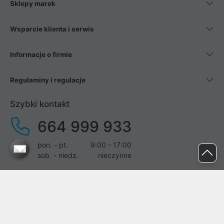
Sklepy marek
Wsparcie klienta i serwis
Informacje o firmie
Regulaminy i regulacje
Szybki kontakt
664 999 933
pon. - pt.
9:00 - 17:00
sob. - niedz.
nieczynne
pomoc@proline.pl
Dołącz do nas