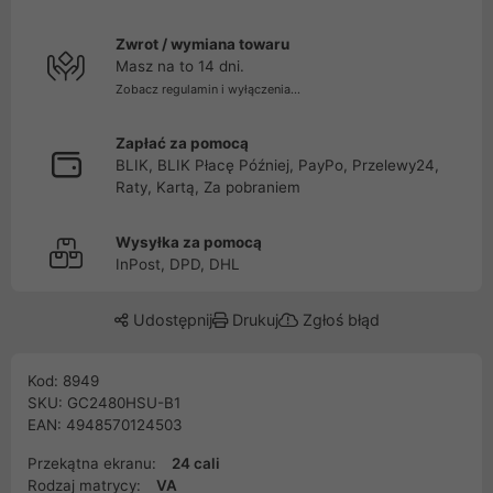
Zwrot / wymiana towaru
Masz na to 14 dni.
Zobacz regulamin i wyłączenia...
Zapłać za pomocą
BLIK, BLIK Płacę Później, PayPo, Przelewy24,
Raty, Kartą, Za pobraniem
Wysyłka za pomocą
InPost, DPD, DHL
Udostępnij
Drukuj
Zgłoś błąd
Kod: 8949
SKU: GC2480HSU-B1
EAN: 4948570124503
Przekątna ekranu:
24 cali
Rodzaj matrycy:
VA