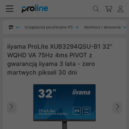
Urządzenia peryferyjne PC
Monitory i akcesoria
iiyama ProLite XUB3294QSU-B1 32"
WQHD VA 75Hz 4ms PIVOT z
gwarancją iiyama 3 lata - zero
martwych pikseli 30 dni
Poprzedni
Na