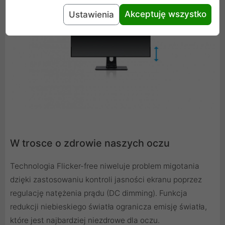
Akceptuję wszystko
Ustawienia
W trosce o zdrowie naszych oczu
Technologia Flicker-free niweluje problem migotania
dzięki zastosowaniu kontroli jasności ekranu poprzez
regulację natężenia prądu (DC dimming). Funkcja
redukcji niebieskiego światła ogranicza emisję światła,
które jest najbardziej niezdrowe dla oczu.