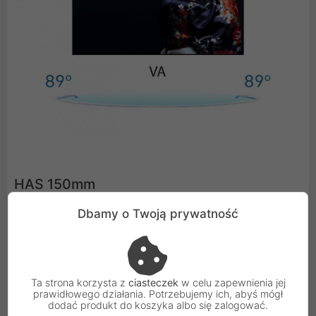
HAS 150mm
Dbamy o Twoją prywatność
Stopka z regulacją wysokości umożliwia dostosowanie
położenia ekranu do własnych preferencji.
Ta strona korzysta z
ciasteczek
w celu zapewnienia jej
prawidłowego działania. Potrzebujemy ich, abyś mógł
dodać produkt do koszyka albo się zalogować.