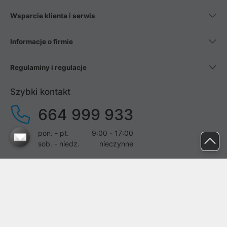
Wsparcie klienta i serwis
Informacje o firmie
Regulaminy i regulacje
Szybki kontakt
664 999 933
pon. - pt.
9:00 - 17:00
sob. - niedz.
nieczynne
pomoc@proline.pl
Dołącz do nas