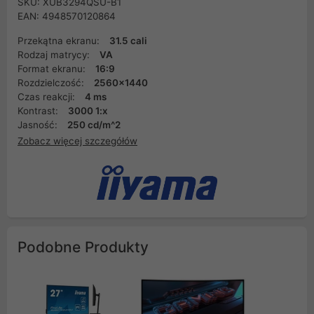
SKU: XUB3294QSU-B1
EAN: 4948570120864
Przekątna ekranu:
31.5 cali
Rodzaj matrycy:
VA
Format ekranu:
16:9
Rozdzielczość:
2560x1440
Czas reakcji:
4 ms
Kontrast:
3000 1:x
Jasność:
250 cd/m^2
Zobacz więcej szczegółów
Podobne Produkty