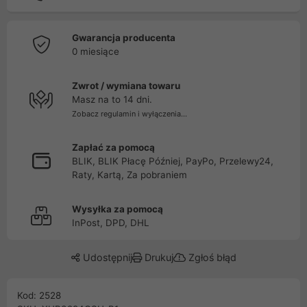
Gwarancja producenta
0 miesiące
Zwrot / wymiana towaru
Masz na to 14 dni.
Zobacz regulamin i wyłączenia...
Zapłać za pomocą
BLIK, BLIK Płacę Później, PayPo, Przelewy24,
Raty, Kartą, Za pobraniem
Wysyłka za pomocą
InPost, DPD, DHL
Udostępnij
Drukuj
Zgłoś błąd
Kod: 2528