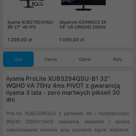
iiyama XUB2792UHSU-
Gigabyte G34WQC2 EK
B6 27" 4K IPS
34" VA UWQHD 200Hz
1 209,00 zł
1 099,00 zł
Opis
Cechy
Opinie
Raty
iiyama ProLite XUB3294QSU-B1 32"
WQHD VA 75Hz 4ms PIVOT z gwarancją
iiyama 3 lata - zero martwych pikseli 30
dni
ProLite XUB3294QSU z panelem VA i rozdzielczości
WQHD (2560x1440) zapewnia dokładne i spójne
odwzorowanie kolorów przy szerokim kącie widzenia.