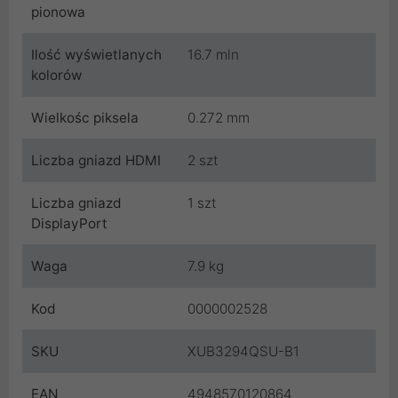
pionowa
Ilość wyświetlanych
16.7 mln
kolorów
Wielkośc piksela
0.272 mm
Liczba gniazd HDMI
2 szt
Liczba gniazd
1 szt
DisplayPort
Waga
7.9 kg
Kod
0000002528
SKU
XUB3294QSU-B1
EAN
4948570120864