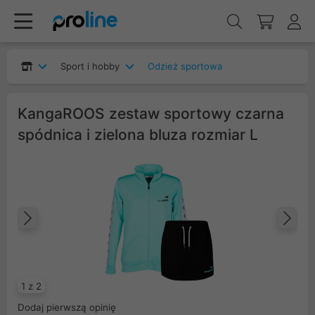
Sport i hobby
Odzież sportowa
KangaROOS zestaw sportowy czarna
spódnica i zielona bluza rozmiar L
Poprzedni
Na
1 z 2
Dodaj pierwszą opinię