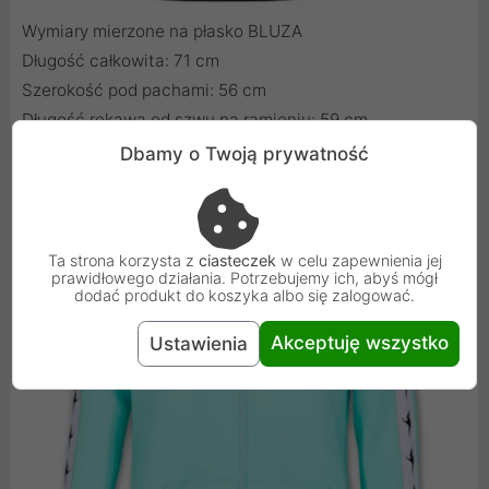
Wymiary mierzone na płasko BLUZA
Długość całkowita: 71 cm
Szerokość pod pachami: 56 cm
Długość rękawa od szwu na ramieniu: 59 cm
Dbamy o Twoją prywatność
Ta strona korzysta z
ciasteczek
w celu zapewnienia jej
prawidłowego działania. Potrzebujemy ich, abyś mógł
dodać produkt do koszyka albo się zalogować.
Akceptuję wszystko
Ustawienia