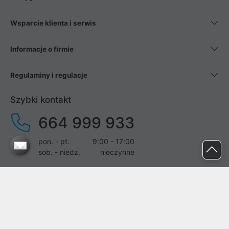
Wsparcie klienta i serwis
Informacje o firmie
Regulaminy i regulacje
Szybki kontakt
664 999 933
pon. - pt.
9:00 - 17:00
sob. - niedz.
nieczynne
pomoc@proline.pl
Dołącz do nas