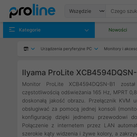
Produkty
Kategorie
Nowości
Producenci
Urządzenia peryferyjne PC
Monitory i akceso
Kategorie
IIyama ProLite XCB4594DQSN
Monitor ProLite XCB4594DQSN-B1 zosta
częstotliwością odświeżania 165 Hz, MPRT 0,8
doskonałą jakość obrazu. Przełącznik KVM 
obsługiwać za pomocą jednej konsoli (monito
konfigurację dzięki jednemu przewodowi do 
Połączenie z internetem przez LAN automat
szerokie kąty widzenia i żywe kolory, a zakrz