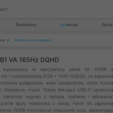
Bestsellery
pro
mocje
Sprzę
ria
Monitory do komputera
-B1 VA 165Hz DQHD
ł wyposażony w zakrzywiony panel VA 1500R 
 ms i rozdzielczością 5120 x 1440 (DQHD), co zapewni
umożliwia podłączenie wielu komputerów, które możn
r, klawiatura, mysz). Stacja dokująca USB-C upraszcz
transmisji sygnału z laptopa, zasilania i ładowania
ycznie łączy notebooka z siecią. Panel VA zapewni
ywienie 1500R minimalizuje zmęczenie oczu, zapewniają