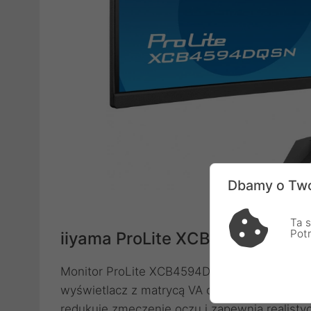
Dbamy o Two
Ta s
Pot
iiyama ProLite XCB4594DQSN-
Monitor ProLite XCB4594DQSN-B1 firmy iiya
wyświetlacz z matrycą VA o rozdzielczości 
redukuje zmęczenie oczu i zapewnia realisty