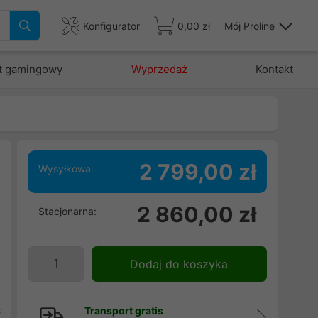
Konfigurator
0,00 zł
Mój Proline
t gamingowy
Wyprzedaż
Kontakt
2 799,00 zł
Wysyłkowa:
z
2 860,00 zł
Stacjonarna:
a
a
a
Dodaj do koszyka
.
a
c
Transport gratis