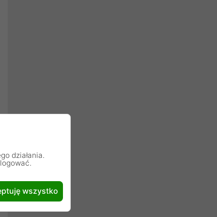
go działania.
alogować.
ptuję wszystko