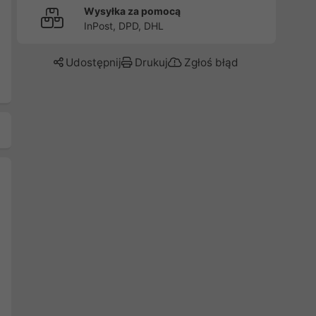
Wysyłka za pomocą
InPost, DPD, DHL
Udostępnij
Drukuj
Zgłoś błąd