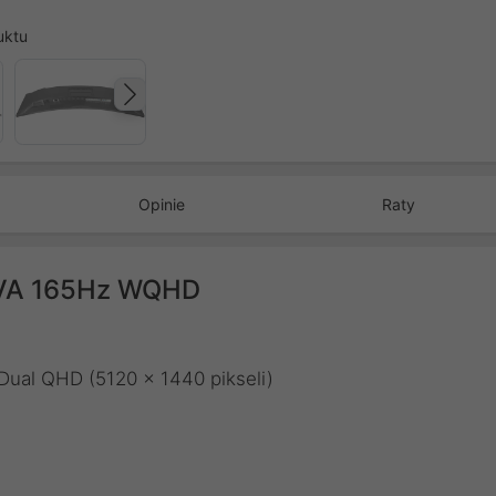
uktu
Następny
Opinie
Raty
 VA 165Hz WQHD
Dual QHD (5120 x 1440 pikseli)