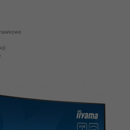
uchawkowe
cji
e