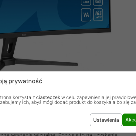
ją prywatność
trona korzysta z
ciasteczek
w celu zapewnienia jej prawidłowe
rzebujemy ich, abyś mógł dodać produkt do koszyka albo się z
B1
ma oferuje zakrzywiony 44.5-calowy, matowy
Akce
Ustawienia
5120 x 1440 (DQHD). Zakrzywienie ekranu 1500R
czne wrażenia wizualne. Pozwala to na uzyskanie