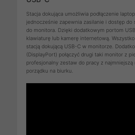
Stacja dokująca umożliwia podłączenie lapto
jednocześnie zapewnia zasilanie i dostęp do 
do monitora. Dzięki dodatkowym portom USB
klawiaturę lub kamerę internetową. Wszystko
stacją dokującą USB-C w monitorze. Dodatk
(DisplayPort) połączyć drugi taki monitor 
profesjonalny zestaw do pracy z najmniejszą
porządku na biurku.