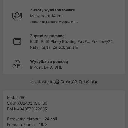
Zwrot / wymiana towaru
Masz na to 14 dni.
Zobacz regulamin i wyłączenia...
Zapłać za pomocą
BLIK, BLIK Płacę Później, PayPo, Przelewy24,
Raty, Kartą, Za pobraniem
Wysyłka za pomocą
InPost, DPD, DHL
Udostępnij
Drukuj
Zgłoś błąd
Kod: 5280
SKU: XU2492HSU-B6
EAN: 4948570122585
Przekątna ekranu:
24 cali
Format ekranu:
16:9