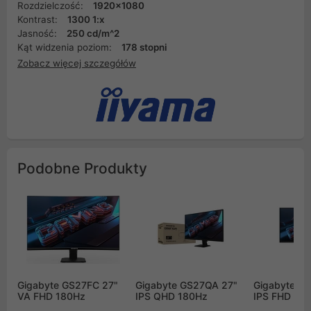
Rozdzielczość:
1920x1080
Kontrast:
1300 1:x
Jasność:
250 cd/m^2
Kąt widzenia poziom:
178 stopni
Zobacz więcej szczegółów
Podobne Produkty
Gigabyte GS27FC 27"
Gigabyte GS27QA 27"
Gigabyte G
VA FHD 180Hz
IPS QHD 180Hz
IPS FHD 18