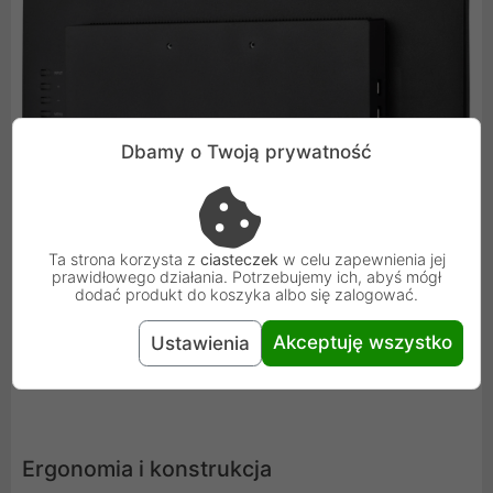
Dbamy o Twoją prywatność
Ta strona korzysta z
ciasteczek
w celu zapewnienia jej
prawidłowego działania. Potrzebujemy ich, abyś mógł
dodać produkt do koszyka albo się zalogować.
Akceptuję wszystko
Ustawienia
Ergonomia i konstrukcja