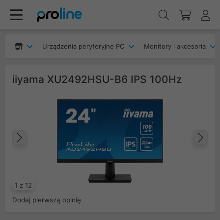
Urządzenia peryferyjne PC
Monitory i akcesoria
iiyama XU2492HSU-B6 IPS 100Hz
Poprzedni
Na
1 z 12
Dodaj pierwszą opinię