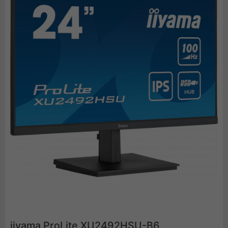
iiyama ProLite XU2492HSU-B6