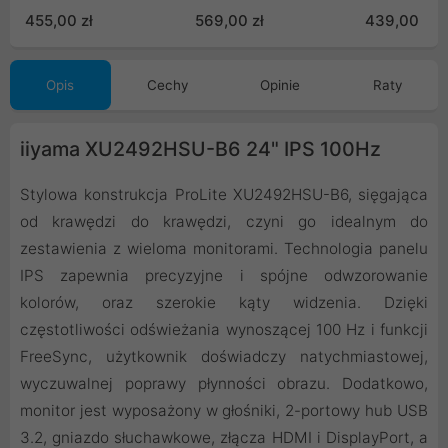
455,00 zł
569,00 zł
439,00 zł
Opis
Cechy
Opinie
Raty
iiyama XU2492HSU-B6 24" IPS 100Hz
Stylowa konstrukcja ProLite XU2492HSU-B6, sięgająca
od krawędzi do krawędzi, czyni go idealnym do
zestawienia z wieloma monitorami. Technologia panelu
IPS zapewnia precyzyjne i spójne odwzorowanie
kolorów, oraz szerokie kąty widzenia. Dzięki
częstotliwości odświeżania wynoszącej 100 Hz i funkcji
FreeSync, użytkownik doświadczy natychmiastowej,
wyczuwalnej poprawy płynności obrazu. Dodatkowo,
monitor jest wyposażony w głośniki, 2-portowy hub USB
3.2, gniazdo słuchawkowe, złącza HDMI i DisplayPort, a