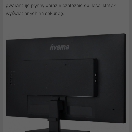
gwarantuje płynny obraz niezależnie od ilości klatek
wyświetlanych na sekundę.