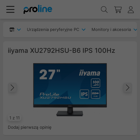
Urządzenia peryferyjne PC
Monitory i akcesoria
iiyama XU2792HSU-B6 IPS 100Hz
Poprzedni
Na
1 z 11
Dodaj pierwszą opinię