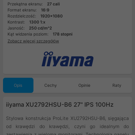
Przekątna ekranu:
27 cali
Format ekranu:
16:9
Rozdzielczość:
1920x1080
Kontrast:
1300 1:x
Jasność:
250 cd/m^2
Kąt widzenia poziom:
178 stopni
Zobacz więcej szczegółów
Opis
Cechy
Opinie
Raty
iiyama XU2792HSU-B6 27" IPS 100Hz
Stylowa konstrukcja ProLite XU2792HSU-B6, sięgająca
od krawędzi do krawędzi, czyni go idealnym do
zestawienia z wieloma monitorami. Technologia panelu