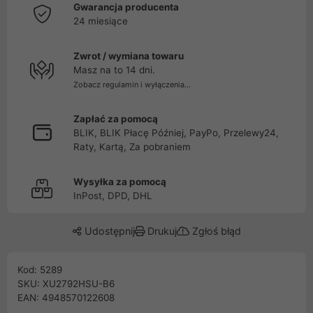
Gwarancja producenta
24 miesiące
Zwrot / wymiana towaru
Masz na to 14 dni.
Zobacz regulamin i wyłączenia...
Zapłać za pomocą
BLIK, BLIK Płacę Później, PayPo, Przelewy24,
Raty, Kartą, Za pobraniem
Wysyłka za pomocą
InPost, DPD, DHL
Udostępnij
Drukuj
Zgłoś błąd
Kod: 5289
SKU: XU2792HSU-B6
EAN: 4948570122608