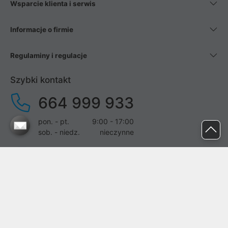
Wsparcie klienta i serwis
Informacje o firmie
Regulaminy i regulacje
Szybki kontakt
664 999 933
pon. - pt.
9:00 - 17:00
sob. - niedz.
nieczynne
pomoc@proline.pl
Dołącz do nas
Zgłoś błąd na stronie