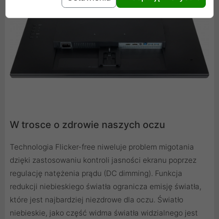
W trosce o zdrowie naszych oczu
Technologia Flicker-free niweluje problem migotania
dzięki zastosowaniu kontroli jasności ekranu poprzez
regulację natężenia prądu (DC dimming). Funkcja
redukcji niebieskiego światła ogranicza emisję światła,
które jest najbardziej niezdrowe dla oczu. Światło
niebieskie, jako część widma światła widzialnego jest