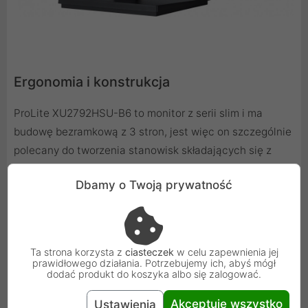
Ergonomia i konstrukcja
ProLite XU2792HSU-B6 to monitor z serii slim i ma
budowę bezramkową z 3 stron, jest więc on szczególnie
polecany do tworzenia stanowisk składających się z
kilku połączonych wyświetlaczy. Jest to bardzo dobry
Dbamy o Twoją prywatność
wybór do domu i biura. Ekran możesz zamocować na
dowolnym uchwycie/ramieniu montażowym za pomocą
otworów VESA o rozstawie 100 x 100 mm. Grasz z
przyjaciółmi? Użyj głośników. Monitor wyposażony jest w
Ta strona korzysta z
ciasteczek
w celu zapewnienia jej
wysokiej jakości głośniki stereo.
prawidłowego działania. Potrzebujemy ich, abyś mógł
dodać produkt do koszyka albo się zalogować.
Akceptuję wszystko
Ustawienia