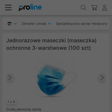
Zdrowie i uroda
Specjalistyczny sprzęt medyczny
Jednorazowe maseczki (maseczka)
ochronne 3-warstwowe (100 szt)
Poprzedni
Na
1 z 4
Dodaj pierwszą opinię