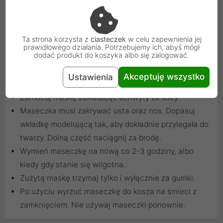
produkt jednorazowego użytku. Używaj wyłącznie
nowej i czystej maseczki.
Przed nałożeniem maseczki umyj dokładnie ręce
Ta strona korzysta z
ciasteczek
w celu zapewnienia jej
ciepłą wodą z mydłem przez 30 sekund lub użyj
prawidłowego działania. Potrzebujemy ich, abyś mógł
dodać produkt do koszyka albo się zalogować.
środka do dezynfekcji.
Przyłóż maseczkę do twarzy kolorową stroną na
Akceptuję wszystko
Ustawienia
zewnątrz tak, aby tunel z drucikiem był na górze.
Zamocuj maskę zakładając uchwyty za uszy.
Maseczka musi zakrywać usta oraz nos. Dopasuj
wkładkę modelującą tak, aby dokładnie przylegała do
twarzy. Dolną część naciągnij za brodę.
Wymień maseczkę na nową co 2-3 godziny, albo
kiedy gdy stanie się wilgotna.
Zużytą maskę trzymaj tylko i wyłącznie za gumki.
Po użyciu wyrzuć maseczkę do kosza na śmieci z
zamknięciem. Nie używaj maseczki ponownie.