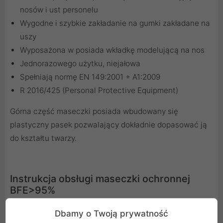
nosów i ust personelu
Wygodne i szybkie zakładanie na gumki zakładane na
uszy
Wyposażona w posiada wkładkę modelującą na nos
Jednorazowego użytku, niejałowa
Spełniają normę EN 149:2001 + A1:2009
R 2016/425 (Personal Protective Equipment)
Górna część maseczki posiada wbudowany się
plastyczny pasek pozwalający dokładnie dopasować ją
do kształtu twarzy.
Instrukcja obsługi maseczki ochronnej
BFE>95%
To jest 3 warstwowa maseczka ochronna. Jest to
Dbamy o Twoją prywatność