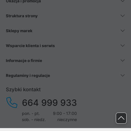
Okazja i promocja
Struktura strony
Sklepy marek
Wsparcie klienta i serwis
Informacje o firmie
Regulaminy i regulacje
Szybki kontakt
664 999 933
pon. - pt.
9:00 - 17:00
sob. - niedz.
nieczynne
pomoc@proline.pl