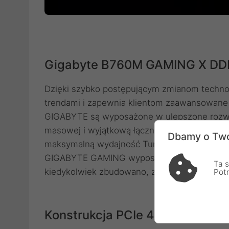
Gigabyte B760M GAMING X DDR
Dzięki szybko postępującym zmianom techn
trendami i zapewnia klientom zaawansowane 
GIGABYTE są wyposażone w ulepszone rozwią
masowej i wyjątkową łączność, aby zapewni
Dbamy o Two
maksymalną wydajność Turbo Boost procesorów
GIGABYTE GAMING wyposażone są w najlepszą 
Ta s
kiedykolwiek zbudowano, z komponentami naj
Pot
Konstrukcja PCIe 4.0