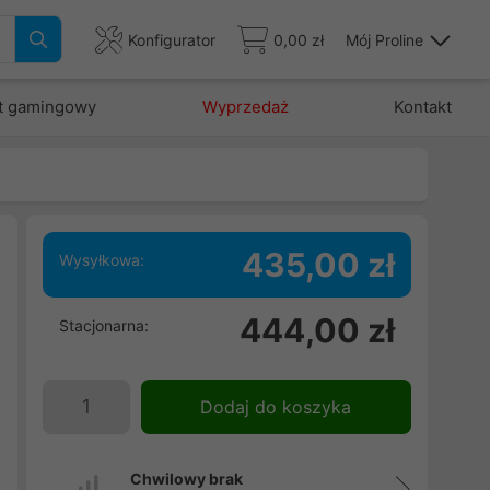
Konfigurator
0,00 zł
Mój Proline
t gamingowy
Wyprzedaż
Kontakt
435,00 zł
Wysyłkowa:
e
444,00 zł
Stacjonarna:
e
a
e
Dodaj do koszyka
j
Chwilowy brak