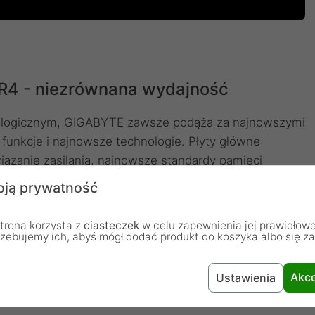
4 - niezrównana wydajność
ologicznym, GIGABYTE zawsze podąża za najnowszymi
funkcje i najnowsze technologie. Płyty główne
zanie zasilania, najnowsze standardy pamięci
ć optymalną wydajność w grach. Aby zapewnić
ją prywatność
 Intel nowej generacji, płyty główne z serii
konstrukcję sekcji zasilania procesora, jaką
trona korzysta z
ciasteczek
w celu zapewnienia jej prawidłowe
wyższej jakości.
rzebujemy ich, abyś mógł dodać produkt do koszyka albo się z
Akce
Ustawienia