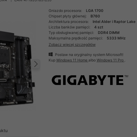
Gniazdo procesora:
LGA 1700
Chipset płyty głównej:
B760
Architektura procesora:
Intel Alder i Raptor Lake
Liczba banków pamięci:
4 szt
Typ obsługiwanej pamięci:
DDR4 DIMM
Maksymalna prędkość pamięci:
5333 MHz
Zobacz więcej szczegółów
Postaw na oryginalny system Microsoft!
Kup
Windows 11 Home
albo
Windows 11 Pro
.
Następny
uktu