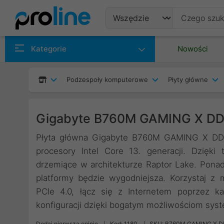
Produkty
Kategorie
Nowości
Producenci
Podzespoły komputerowe
Płyty główne
Kategorie
Gigabyte B760M GAMING X D
Płyta główna Gigabyte B760M GAMING X DDR4
procesory Intel Core 13. generacji. Dzięk
drzemiące w architekturze Raptor Lake. Ponad
platformy będzie wygodniejsza. Korzystaj z m
PCIe 4.0, łącz się z Internetem poprzez ka
konfiguracji dzięki bogatym możliwościom sys
Dodaj pierwszą opinię
Kod: 1180
SKU: B760M GAMING X 