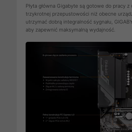
Płyta główna Gigabyte są gotowe do pracy z 
trzykrotnej przepustowości niż obecne urząd
utrzymać dobrą integralność sygnału, GIGABY
aby zapewnić maksymalną wydajność.