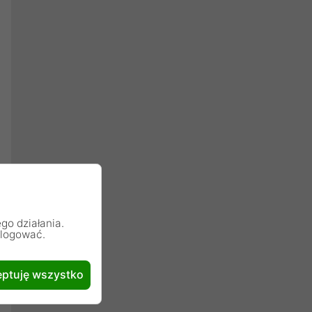
go działania.
alogować.
ptuję wszystko