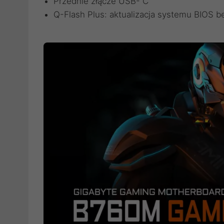
Przednie złącze USB- C
Q-Flash Plus: aktualizacja systemu BIOS b