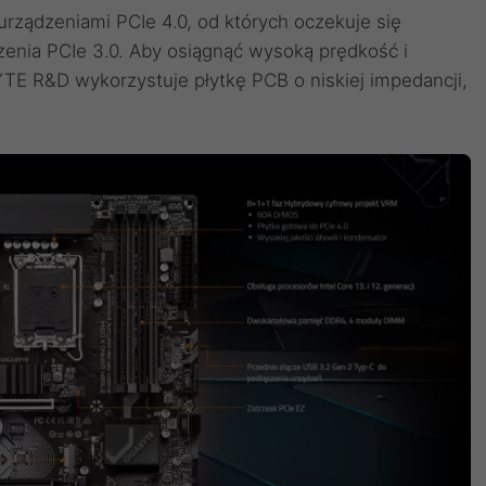
urządzeniami PCIe 4.0, od których oczekuje się
zenia PCIe 3.0. Aby osiągnąć wysoką prędkość i
TE R&D wykorzystuje płytkę PCB o niskiej impedancji,