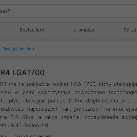
Bestsellery
pro
mocje
Sprzę
Płyty główne Intel
DR4 LGA1700
 ma na pokładzie socket LGA 1700, który obsługuj
i temu w pełni wykorzystasz nowoczesne technologi
to, płyta obsługuje pamięci DDR4, dzięki czemu zmian
ożliwości najnowszych kart graficznych na interfejsi
rtę 2,5 Gb/s, a także zmieniaj podświetlenie swoje
temu RGB Fusion 2.0.
DDR4
EAN: 4719331851255