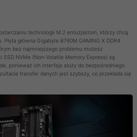
2
starczaniu technologii M.2 entuzjastom, którzy chcą
u. Płyta główna Gigabyte B760M GAMING X DDR4
 którym bez najmniejszego problemu możesz
i SSD NVMe (Non-Volatile Memory Express) są
rde, ponieważ ich interfejs służy do bezpośredniego
ultacie transfer danych jest szybszy, co przekłada się