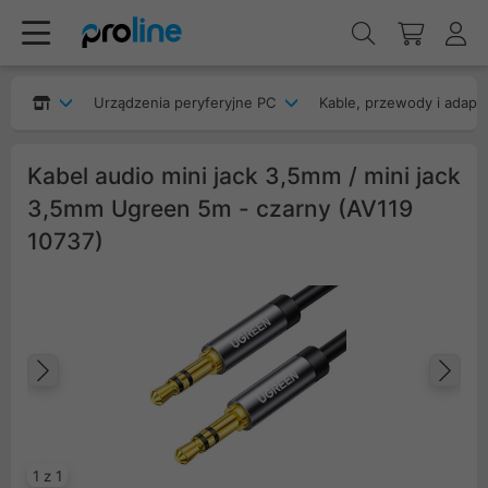
Urządzenia peryferyjne PC
Kable, przewody i adapt
Kabel audio mini jack 3,5mm / mini jack
3,5mm Ugreen 5m - czarny (AV119
10737)
Poprzedni
Na
1 z 1