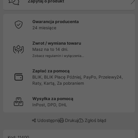
Zapytaj o produkt
Gwarancja producenta
24 miesiące
Zwrot / wymiana towaru
Masz na to 14 dni.
Zobacz regulamin i wyłączenia...
Zapłać za pomocą
BLIK, BLIK Płacę Później, PayPo, Przelewy24,
Raty, Kartą, Za pobraniem
Wysyłka za pomocą
InPost, DPD, DHL
Udostępnij
Drukuj
Zgłoś błąd
Kod: 11400