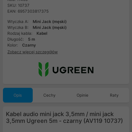
SKU: 10737
EAN: 6957303817375
Wtyczka A:
Mini Jack (męski)
Wtyczka B:
Mini Jack (męski)
Rodzaj kabla:
Kabel
Długość:
5 m
Kolor:
Czarny
Zobacz więcej szczegółów
Opis
Cechy
Opinie
Raty
Kabel audio mini jack 3,5mm / mini jack
3,5mm Ugreen 5m - czarny (AV119 10737)