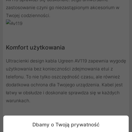
zastosowanie czyni go niezastąpionym akcesorium w
Twojej codzienności.
Komfort użytkowania
Ultracienki design kabla Ugreen AV119 zapewnia wygodę
użytkowania bez konieczności zdejmowania etui z
telefonu. To nie tylko oszczędność czasu, ale również
dodatkowa ochrona dla Twojego urządzenia. Kabel jest
łatwy w obsłudze i doskonale sprawdza się w każdych
warunkach.
Gwarancja doskonałej jakości dźwięku
Dbamy o Twoją prywatność