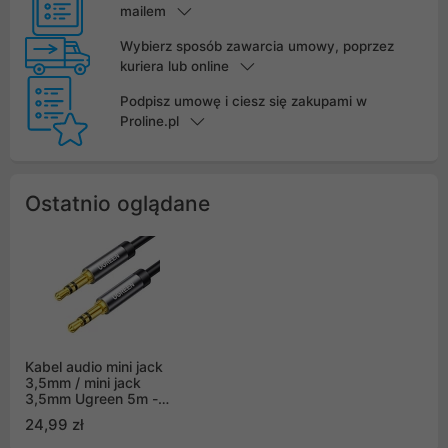
mailem
Wybierz sposób zawarcia umowy, poprzez
kuriera lub online
Podpisz umowę i ciesz się zakupami w
Proline.pl
Ostatnio oglądane
Kabel audio mini jack
3,5mm / mini jack
3,5mm Ugreen 5m -
czarny (AV119 10737)
24,99 zł