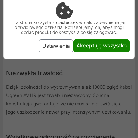
Emaliowany rdzeń miedziany w kablu Ugreen AV119 to
sekret niesamowitej jakości dźwięku. Możesz liczyć na
Ta strona korzysta z
ciasteczek
w celu zapewnienia jej
krystalicznie czyste brzmienie w każdych warunkach.
prawidłowego działania. Potrzebujemy ich, abyś mógł
Ten kabel to idealny wybór dla tych, którzy cenią sobie
dodać produkt do koszyka albo się zalogować.
najwyższą jakość audio.
Akceptuję wszystko
Ustawienia
Niezwykła trwałość
Dzięki zdolności do wytrzymywania aż 10000 zgięć kabel
Ugreen AV119 jest trwały i niezawodny. Solidna
konstrukcja gwarantuje, że nie musisz martwić się o
jego uszkodzenie nawet przy intensywnym użytkowaniu.
Wyjątkowa odporność na rozciąganie