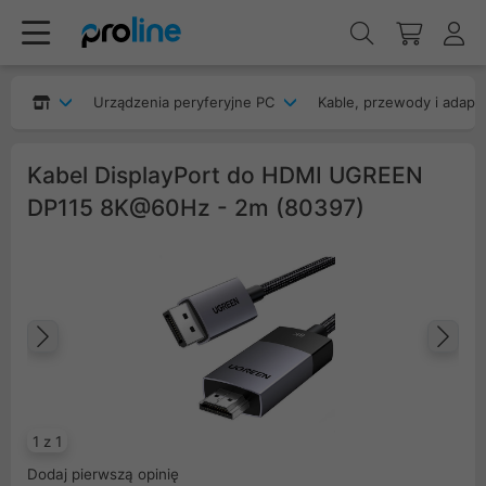
Urządzenia peryferyjne PC
Kable, przewody i adapt
Kabel DisplayPort do HDMI UGREEN
DP115 8K@60Hz - 2m (80397)
Poprzedni
Na
1 z 1
Dodaj pierwszą opinię