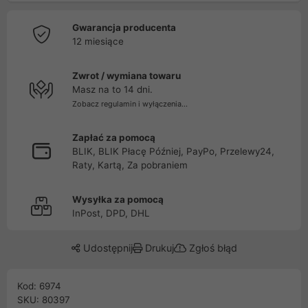
Gwarancja producenta
12 miesiące
Zwrot / wymiana towaru
Masz na to 14 dni.
Zobacz regulamin i wyłączenia...
Zapłać za pomocą
BLIK, BLIK Płacę Później, PayPo, Przelewy24,
Raty, Kartą, Za pobraniem
Wysyłka za pomocą
InPost, DPD, DHL
Udostępnij
Drukuj
Zgłoś błąd
Kod: 6974
SKU: 80397