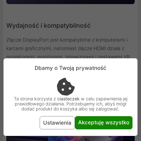
Wydajność i kompatybilność
Złącze DisplayPort jest kompatybilne z komputerami i
kartami graficznymi, natomiast złącze HDMI działa z
projektorami, monitorami, telewizorami i zestawami VR.
Dzięki temu jest to wszechstronne narzędzie do różnych
Dbamy o Twoją prywatność
zastosowań.
Ta strona korzysta z
ciasteczek
w celu zapewnienia jej
prawidłowego działania. Potrzebujemy ich, abyś mógł
dodać produkt do koszyka albo się zalogować.
Akceptuję wszystko
Ustawienia