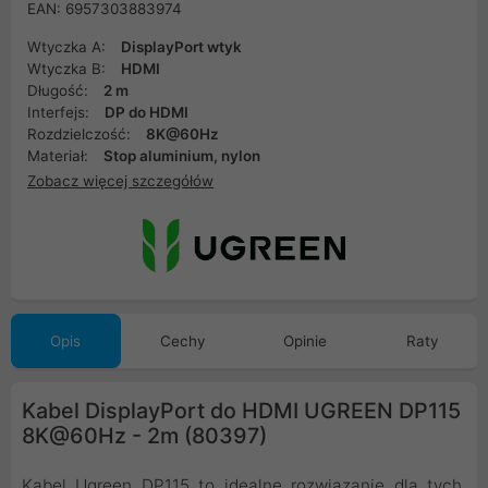
EAN: 6957303883974
Wtyczka A:
DisplayPort wtyk
Wtyczka B:
HDMI
Długość:
2 m
Interfejs:
DP do HDMI
Rozdzielczość:
8K@60Hz
Materiał:
Stop aluminium, nylon
Zobacz więcej szczegółów
Opis
Cechy
Opinie
Raty
Kabel DisplayPort do HDMI UGREEN DP115
8K@60Hz - 2m (80397)
Kabel Ugreen DP115 to idealne rozwiązanie dla tych,