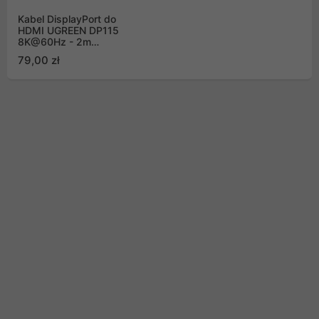
Kabel DisplayPort do
HDMI UGREEN DP115
8K@60Hz - 2m
(80397)
79,00 zł