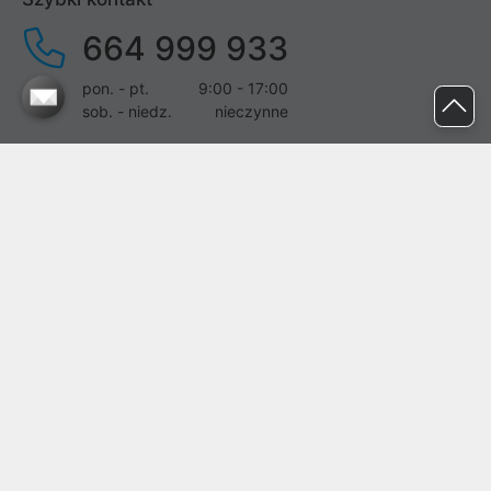
664 999 933
pon. - pt.
9:00 - 17:00
sob. - niedz.
nieczynne
pomoc@proline.pl
Dołącz do nas
Zgłoś błąd na stronie
Proline SA z siedzibą w Mirkowie (55-095), przy ul. Brzozowej 5,
wpisana do rejestru przedsiębiorców Krajowego Rejestru Sądowego
przez Sąd Rejonowy dla Wrocławia-Fabrycznej we Wrocławiu, VI
Wydział Gospodarczy Krajowego Rejestru Sądowego pod nr KRS:
0000282071, NIP: 8951898022, REGON: 020482041, BDO:
000437899. Kapitał zakładowy Spółki wynosi 500000,00 zł i został
on opłacony w całości.