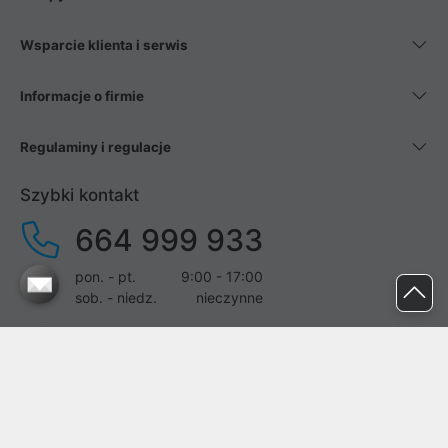
Wsparcie klienta i serwis
Informacje o firmie
Regulaminy i regulacje
Szybki kontakt
664 999 933
pon. - pt.
9:00 - 17:00
sob. - niedz.
nieczynne
pomoc@proline.pl
Dołącz do nas