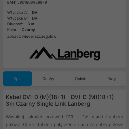
EAN: 5901969429879
Wtyczka A:
DVI
Wtyczka B:
DVI
Długość:
3 m
Kolor:
Czarny
Zobacz więcej szczegółów
Opis
Cechy
Opinie
Raty
Kabel DVI-D (M)(18+1) - DVI-D (M)(18+1)
3m Czarny Single Link Lanberg
Wysokiej jakości przewód DVI - DVI marki Lanberg
pozwoli Ci na stabilne połączenie i bardzo dobry przesył