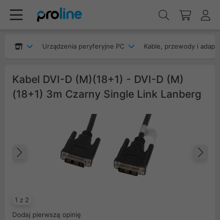
Urządzenia peryferyjne PC
Kable, przewody i adapt
Kabel DVI-D (M)(18+1) - DVI-D (M)
(18+1) 3m Czarny Single Link Lanberg
Poprzedni
Na
1 z 2
Dodaj pierwszą opinię