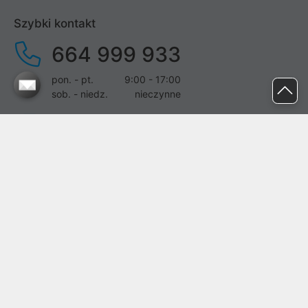
Szybki kontakt
664 999 933
pon. - pt.
9:00 - 17:00
sob. - niedz.
nieczynne
pomoc@proline.pl
Dołącz do nas
Zgłoś błąd na stronie
Proline SA z siedzibą w Mirkowie (55-095), przy ul. Brzozowej 5,
wpisana do rejestru przedsiębiorców Krajowego Rejestru Sądowego
przez Sąd Rejonowy dla Wrocławia-Fabrycznej we Wrocławiu, VI
Wydział Gospodarczy Krajowego Rejestru Sądowego pod nr KRS:
0000282071, NIP: 8951898022, REGON: 020482041, BDO:
000437899. Kapitał zakładowy Spółki wynosi 500000,00 zł i został