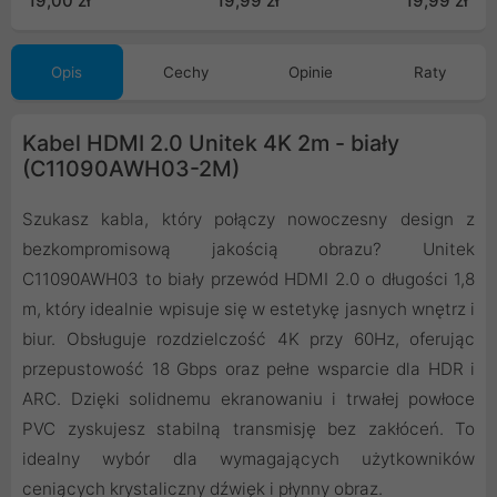
19,00 zł
19,99 zł
19,99 zł
Opis
Cechy
Opinie
Raty
Kabel HDMI 2.0 Unitek 4K 2m - biały
(C11090AWH03-2M)
Szukasz kabla, który połączy nowoczesny design z
bezkompromisową jakością obrazu? Unitek
C11090AWH03 to biały przewód HDMI 2.0 o długości 1,8
m, który idealnie wpisuje się w estetykę jasnych wnętrz i
biur. Obsługuje rozdzielczość 4K przy 60Hz, oferując
przepustowość 18 Gbps oraz pełne wsparcie dla HDR i
ARC. Dzięki solidnemu ekranowaniu i trwałej powłoce
PVC zyskujesz stabilną transmisję bez zakłóceń. To
idealny wybór dla wymagających użytkowników
ceniących krystaliczny dźwięk i płynny obraz.