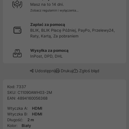
Masz na to 14 dni.
Zobacz regulamin i wyłączenia...
Zapłać za pomocą
BLIK, BLIK Płacę Później, PayPo, Przelewy24,
Raty, Kartą, Za pobraniem
Wysyłka za pomocą
InPost, DPD, DHL
Udostępnij
Drukuj
Zgłoś błąd
Kod: 7337
SKU: C11090AWH03-2M
EAN: 4894160056368
Wtyczka A:
HDMI
Wtyczka B:
HDMI
Długość:
2 m
Kolor:
Biały