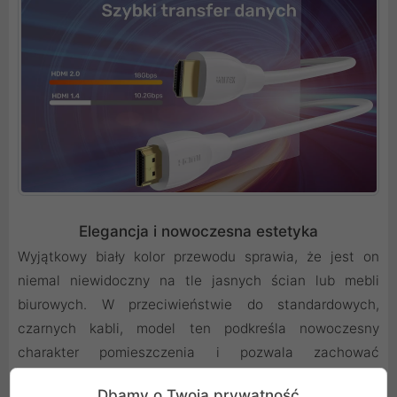
Elegancja i nowoczesna estetyka
Wyjątkowy biały kolor przewodu sprawia, że jest on
niemal niewidoczny na tle jasnych ścian lub mebli
biurowych. W przeciwieństwie do standardowych,
czarnych kabli, model ten podkreśla nowoczesny
charakter pomieszczenia i pozwala zachować
estetyczny ład. Idealnie sprawdzi się w prestiżowych
Dbamy o Twoją prywatność