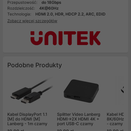
Przepustowość:
do 18Gbps
Rozdzielczość:
4K@60Hz
Technologia:
HDMI 2.0, HDR, HDCP 2.2, ARC, EDID
Zobacz więcej szczegółów
Podobne Produkty
Kabel DisplayPort 1.1
Splitter Video Lanberg
Kabel HDMI 
[M] do HDMI [M]
HDMI->2X HDMI 4K +
8K/60Hz 4K
Lanberg - 1m czarny
port USB-C czarny
- czarny