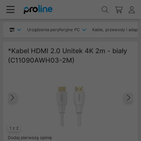
Urządzenia peryferyjne PC
Kable, przewody i adapt
*Kabel HDMI 2.0 Unitek 4K 2m - biały
(C11090AWH03-2M)
Poprzedni
Na
1 z 2
Dodaj pierwszą opinię