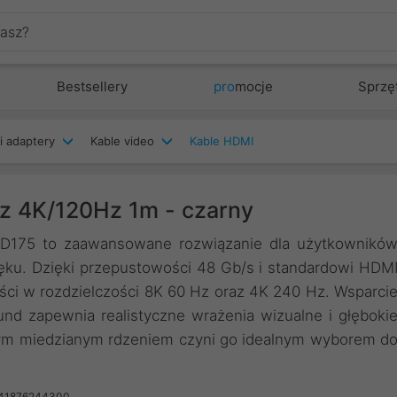
Bestsellery
pro
mocje
Sprzę
i adaptery
Kable video
Kable HDMI
z 4K/120Hz 1m - czarny
75 to zaawansowane rozwiązanie dla użytkownikó
ięku. Dzięki przepustowości 48 Gb/s i standardowi HDM
ści w rozdzielczości 8K 60 Hz oraz 4K 240 Hz. Wsparci
nd zapewnia realistyczne wrażenia wizualne i głęboki
wym miedzianym rdzeniem czyni go idealnym wyborem d
941876244300