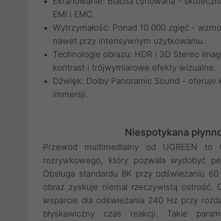
Ekranowanie: Blacha cynowana - skuteczna
EMI i EMC.
Wytrzymałość: Ponad 10 000 zgięć - wzmo
nawet przy intensywnym użytkowaniu.
Technologie obrazu: HDR i 3D Stereo Imagi
kontrast i trójwymiarowe efekty wizualne.
Dźwięk: Dolby Panoramic Sound - oferuje kr
immersji.
Niespotykana płynno
Przewód multimedialny od UGREEN to t
rozrywkowego, który pozwala wydobyć peł
Obsługa standardu 8K przy odświeżaniu 60 
obraz zyskuje niemal rzeczywistą ostrość.
wsparcie dla odświeżania 240 Hz przy rozdz
błyskawiczny czas reakcji. Takie par