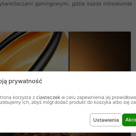
wyświetlaczami gamingowymi, gdzie każda milisekunda
ją prywatność
trona korzysta z
ciasteczek
w celu zapewnienia jej prawidłowe
rzebujemy ich, abyś mógł dodać produkt do koszyka albo się z
Akce
Ustawienia