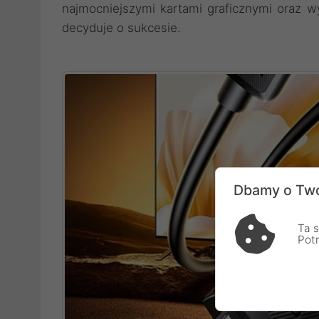
najmocniejszymi kartami graficznymi oraz 
decyduje o sukcesie.
Dbamy o Two
Ta s
Pot