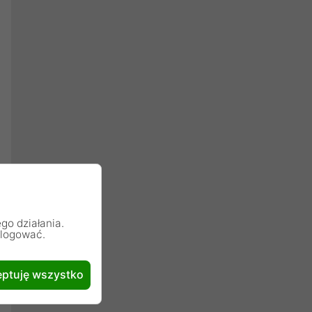
go działania.
alogować.
ptuję wszystko