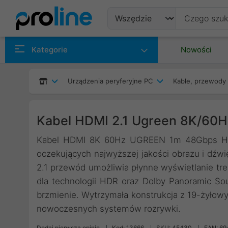
Produkty
Kategorie
Nowości
Producenci
Urządzenia peryferyjne PC
Kable, przewody 
Kategorie
Kabel HDMI 2.1 Ugreen 8K/60H
Kabel HDMI 8K 60Hz UGREEN 1m 48Gbps HD1
oczekujących najwyższej jakości obrazu i dźw
2.1 przewód umożliwia płynne wyświetlanie tre
dla technologii HDR oraz Dolby Panoramic Sou
brzmienie. Wytrzymała konstrukcja z 19-żyło
nowoczesnych systemów rozrywki.
Dodaj pierwszą opinię
Kod: 13666
SKU: 45430
EAN: 6