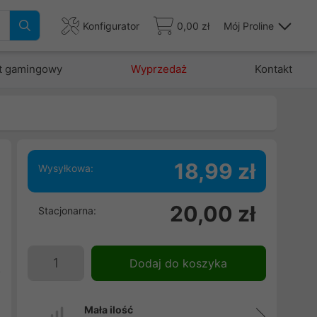
Konfigurator
0,00 zł
Mój Proline
t gamingowy
Wyprzedaż
Kontakt
18,99 zł
Wysyłkowa:
w
20,00 zł
Stacjonarna:
I
e
e
Dodaj do koszyka
o
Mała ilość