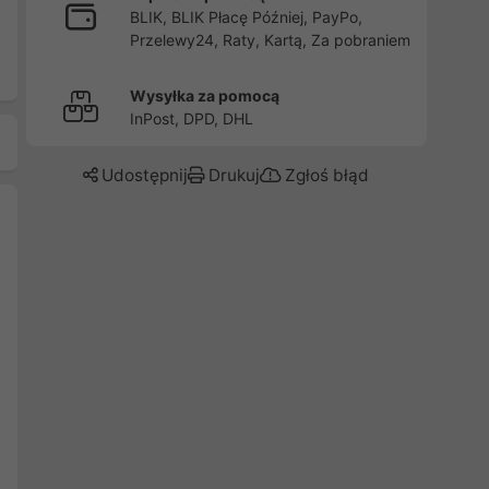
BLIK, BLIK Płacę Później, PayPo,
Przelewy24, Raty, Kartą, Za pobraniem
Wysyłka za pomocą
InPost, DPD, DHL
Udostępnij
Drukuj
Zgłoś błąd