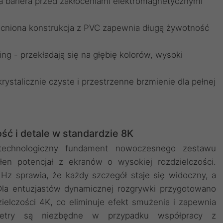
 bariera przed zakłóceniami elektromagnetycznymi
cniona konstrukcja z PVC zapewnia długą żywotność
ng - przekładają się na głębię kolorów, wysoki
ystalicznie czyste i przestrzenne brzmienie dla pełnej
ść i detale w standardzie 8K
echnologiczny fundament nowoczesnego zestawu
en potencjał z ekranów o wysokiej rozdzielczości.
Hz sprawia, że każdy szczegół staje się widoczny, a
 Dla entuzjastów dynamicznej rozgrywki przygotowano
ielczości 4K, co eliminuje efekt smużenia i zapewnia
ametry są niezbędne w przypadku współpracy z