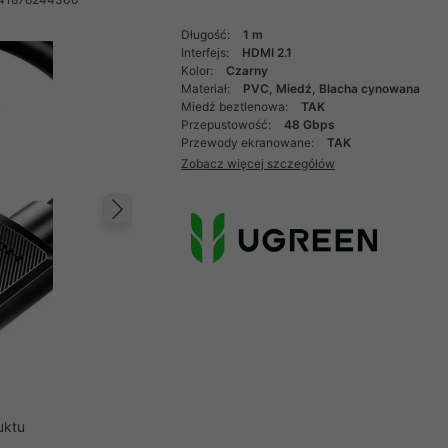
Długość:
1 m
Interfejs:
HDMI 2.1
Kolor:
Czarny
Materiał:
PVC, Miedź, Blacha cynowana
Miedź beztlenowa:
TAK
Przepustowość:
48 Gbps
Przewody ekranowane:
TAK
Zobacz więcej szczegółów
Następny
uktu