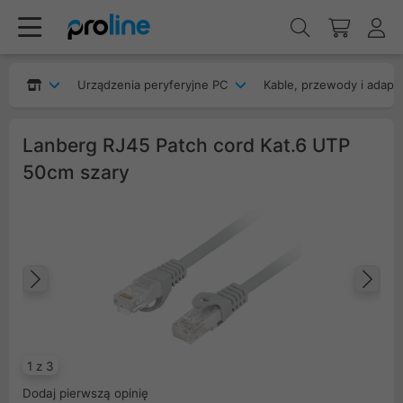
Urządzenia peryferyjne PC
Kable, przewody i adapt
Lanberg RJ45 Patch cord Kat.6 UTP
50cm szary
Poprzedni
Na
1 z 3
Dodaj pierwszą opinię