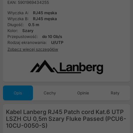
EAN: 5901969434255
Wtyczka A:
RJ45 męska
Wtyczka B:
RJ45 męska
Długość:
0.5 m
Kolor:
Szary
Przepustowość:
do 10 Gb/s
Rodzaj ekranowania:
U/UTP
Zobacz więcej szczegółów
Opis
Cechy
Opinie
Raty
Kabel Lanberg RJ45 Patch cord Kat.6 UTP
LSZH CU 0,5m Szary Fluke Passed (PCU6-
10CU-0050-S)