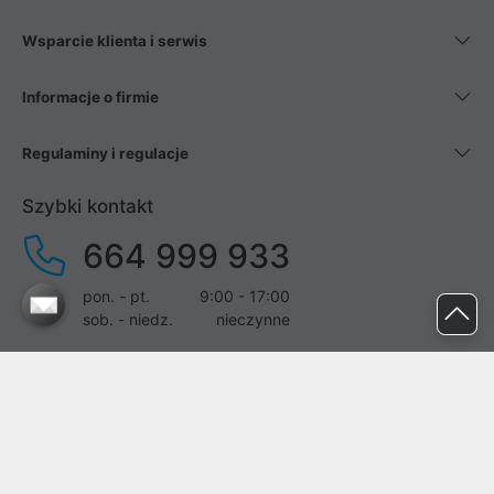
Wsparcie klienta i serwis
Informacje o firmie
Regulaminy i regulacje
Szybki kontakt
664 999 933
pon. - pt.
9:00 - 17:00
sob. - niedz.
nieczynne
pomoc@proline.pl
Dołącz do nas