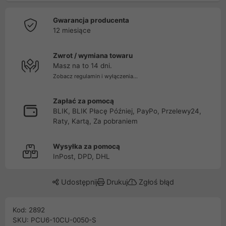
Gwarancja producenta
12 miesiące
Zwrot / wymiana towaru
Masz na to 14 dni.
Zobacz regulamin i wyłączenia...
Zapłać za pomocą
BLIK, BLIK Płacę Później, PayPo, Przelewy24,
Raty, Kartą, Za pobraniem
Wysyłka za pomocą
InPost, DPD, DHL
Udostępnij
Drukuj
Zgłoś błąd
Kod: 2892
SKU: PCU6-10CU-0050-S