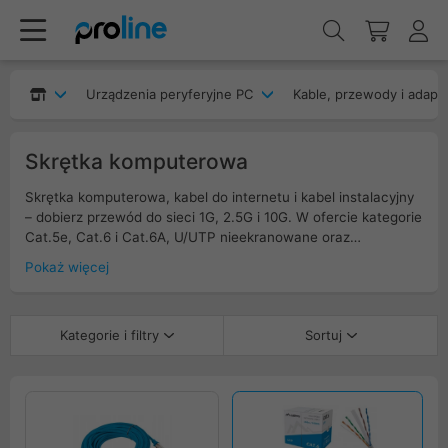
Urządzenia peryferyjne PC
Kable, przewody i adapt
Skrętka komputerowa
Skrętka komputerowa, kabel do internetu i kabel instalacyjny
– dobierz przewód do sieci 1G, 2.5G i 10G. W ofercie kategorie
Cat.5e, Cat.6 i Cat.6A, U/UTP nieekranowane oraz
ekranowane F/UTP i S/FTP. Kable instalacyjne drut na
Pokaż więcej
patchpanel i gniazdo, szpule 305 m, także linka do
patchcordów. Powłoka PVC lub LSZH, klasy CPR Eca do
B2ca, średnica AWG 23–26, zgodność z PoE i PoE+.
Kategorie i filtry
Sortuj
Dostępne wersje zewnętrzne żelowane z płaszczem PE,
odporne na UV. Dobierz skrętkę do metrażu, zakłóceń i
planowanej przepustowości.