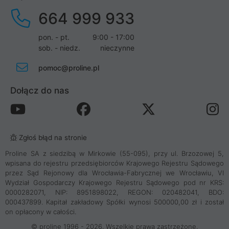
664 999 933
pon. - pt.
9:00 - 17:00
sob. - niedz.
nieczynne
pomoc@proline.pl
Dołącz do nas
Zgłoś błąd na stronie
Proline SA z siedzibą w Mirkowie (55-095), przy ul. Brzozowej 5,
wpisana do rejestru przedsiębiorców Krajowego Rejestru Sądowego
przez Sąd Rejonowy dla Wrocławia-Fabrycznej we Wrocławiu, VI
Wydział Gospodarczy Krajowego Rejestru Sądowego pod nr KRS:
0000282071, NIP: 8951898022, REGON: 020482041, BDO:
000437899. Kapitał zakładowy Spółki wynosi 500000,00 zł i został
on opłacony w całości.
© proline 1996 - 2026. Wszelkie prawa zastrzeżone.