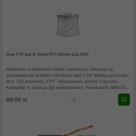
Drut FTP Kat.6 100m FPC-6004-SOL/100
Wykonany z mieszanki miedzi i aluminium. Zalecany do
stosowania na krótkich odcinkach sieci LAN. Rodzaj przewodu:
drut. Typ przewodu: FTP - ekranowana skrętka 4 parowa.
Kategoria: 6. Izolacja żył: polietylenowa. Przewodnik: AWG24
miedź z CCA 30%. Powłoka: polichlorek winylu. Opakowanie:
89,00 zł
rolka. Długość przewodu: 100 m.