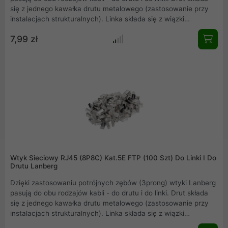
się z jednego kawałka drutu metalowego (zastosowanie przy
instalacjach strukturalnych). Linka składa się z wiązki
cieńszych drutów (zastosowanie patch cordy, mniejsze
7,99 zł
długości).
Wtyk Sieciowy RJ45 (8P8C) Kat.5E FTP (100 Szt) Do Linki I Do
Drutu Lanberg
Dzięki zastosowaniu potrójnych zębów (3prong) wtyki Lanberg
pasują do obu rodzajów kabli - do drutu i do linki. Drut składa
się z jednego kawałka drutu metalowego (zastosowanie przy
instalacjach strukturalnych). Linka składa się z wiązki
cieńszych drutów (zastosowanie patch cordy, mniejsze