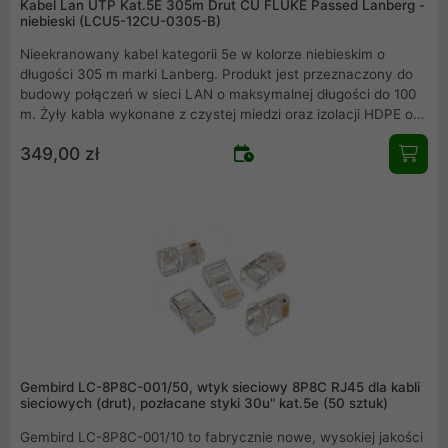
Kabel Lan UTP Kat.5E 305m Drut CU FLUKE Passed Lanberg -
niebieski (LCU5-12CU-0305-B)
Nieekranowany kabel kategorii 5e w kolorze niebieskim o
długości 305 m marki Lanberg. Produkt jest przeznaczony do
budowy połączeń w sieci LAN o maksymalnej długości do 100
m. Żyły kabla wykonane z czystej miedzi oraz izolacji HDPE o
grubości 0.88 mm. Izolacja zewnętrzna kabla została
349,00 zł
wykonana z PVC o grubości 4,7 mm, ponadto na izolacji
zewnętrznej znajduje się nadruk z informacją o długości kabla
umieszczony w metrowych odstępach.
Gembird LC-8P8C-001/50, wtyk sieciowy 8P8C RJ45 dla kabli
sieciowych (drut), pozłacane styki 30u" kat.5e (50 sztuk)
Gembird LC-8P8C-001/10 to fabrycznie nowe, wysokiej jakości