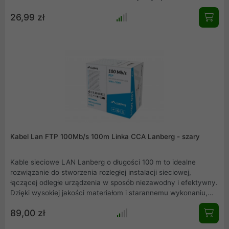
prowadnicę ułatwiającą prawidłowe ułożenie kabla przed
26,99 zł
zarobieniem. Końcówki wykonane są z wytrzymałego plastiku -
przezroczyste.
Kabel Lan FTP 100Mb/s 100m Linka CCA Lanberg - szary
Kable sieciowe LAN Lanberg o długości 100 m to idealne
rozwiązanie do stworzenia rozległej instalacji sieciowej,
łączącej odległe urządzenia w sposób niezawodny i efektywny.
Dzięki wysokiej jakości materiałom i starannemu wykonaniu,
nasze kable sieciowe zapewniają wyjątkową przepustowość i
89,00 zł
stabilność transmisji danych, które możesz przesyłać na duże
odległości. Standard RJ45 pozwoli podłączyć szereg urządzeń