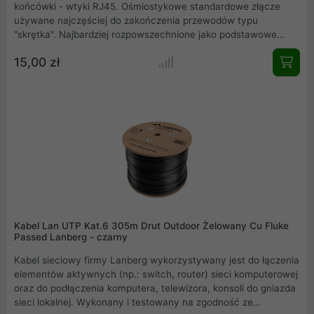
końcówki - wtyki RJ45. Ośmiostykowe standardowe złącze
używane najczęściej do zakończenia przewodów typu
"skrętka". Najbardziej rozpowszechnione jako podstawowe
złącze do budowy przewodowych sieci komputerowych w
15,00 zł
standardzie Ethernet. Końcówki wykonane są z wytrzymałego
plastiku - przezroczyste. Opakowanie zawiera 50 szt.
Kabel Lan UTP Kat.6 305m Drut Outdoor Żelowany Cu Fluke
Passed Lanberg - czarny
Kabel sieciowy firmy Lanberg wykorzystywany jest do łączenia
elementów aktywnych (np.: switch, router) sieci komputerowej
oraz do podłączenia komputera, telewizora, konsoli do gniazda
sieci lokalnej. Wykonany i testowany na zgodność ze