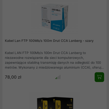
Kabel Lan FTP 100Mb/s 100m Drut CCA Lanberg - szary
Kabel LAN FTP 100Mb/s 100m Drut CCA Lanberg to
niezawodne rozwiązanie dla sieci komputerowych,
zapewniające stabilną transmisję danych na odległość do 100
metrów. Wykonany z miedziowanego aluminium (CCA), oferuje
optymalną wydajność przy zachowaniu atrakcyjnej ceny.
78,00 zł
Ekranowanie typu F/UTP chroni przed zakłóceniami
elektromagnetycznymi, co jest kluczowe w środowiskach o
wysokim poziomie interferencji.