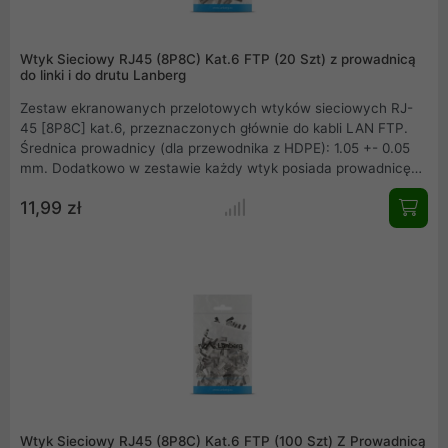
Wtyk Sieciowy RJ45 (8P8C) Kat.6 FTP (20 Szt) z prowadnicą
do linki i do drutu Lanberg
Zestaw ekranowanych przelotowych wtyków sieciowych RJ-
45 [8P8C] kat.6, przeznaczonych głównie do kabli LAN FTP.
Średnica prowadnicy (dla przewodnika z HDPE): 1.05 +- 0.05
mm. Dodatkowo w zestawie każdy wtyk posiada prowadnicę
ułatwiającą prawidłowe ułożenie kabla przed zarobieniem.
11,99 zł
Końcówki wykonane są z wytrzymałego plastiku -
przezroczyste.
Wtyk Sieciowy RJ45 (8P8C) Kat.6 FTP (100 Szt) Z Prowadnicą