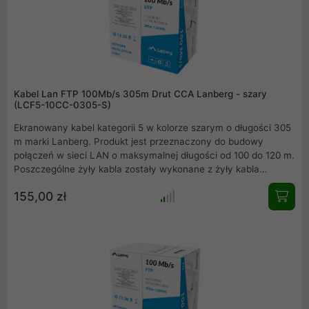
Kabel Lan FTP 100Mb/s 305m Drut CCA Lanberg - szary
(LCF5-10CC-0305-S)
Ekranowany kabel kategorii 5 w kolorze szarym o długości 305
m marki Lanberg. Produkt jest przeznaczony do budowy
połączeń w sieci LAN o maksymalnej długości od 100 do 120 m.
Poszczególne żyły kabla zostały wykonane z żyły kabla
miedziowanego oraz izolacji HDPE o grubości 0.93 mm.
155,00 zł
Izolacja zewnętrzna kabla została wykonana z PVC o grubości
5.6 mm, ponadto na izolacji zewnętrznej znajduje się nadruk z
informacją o długości kabla umieszczony w metrowych
odstępach.