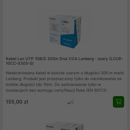
takich jak komputery PC, routery czy kamery IP, co sprawia, że
są one wszechstronnym wyborem zarówno dla sieci
domowych, jak i komercyjnych. Dodatkowo, ekranowanie
przewodów skutecznie chroni przed zakłóceniami
elektromagnetycznymi, gwarantując nieprzerwaną i wydajną
pracę sieci.
Kabel Lan UTP 1GB/S 305m Drut CCA Lanberg - szary (LCU6-
10CC-0305-S)
Nieekranowany kabel w kolorze szarym o długości 305 m marki
Lanberg. Produkt jest przeznaczony tylko do odcinkowania na
krótkie długości (do 10m). Do zastosowania tylko w
instalacjach bez wymogu certyfikacji fluke (EN 50173) .
155,00 zł