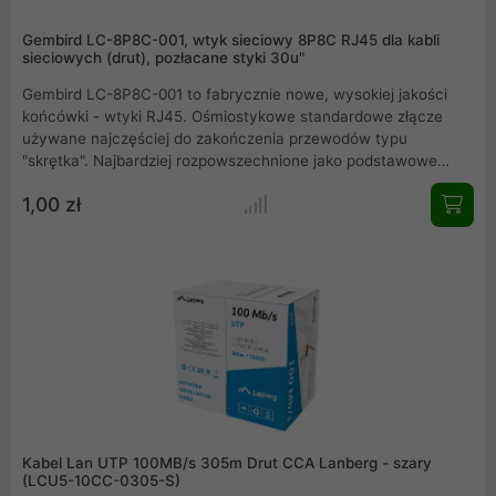
Gembird LC-8P8C-001, wtyk sieciowy 8P8C RJ45 dla kabli
sieciowych (drut), pozłacane styki 30u"
Gembird LC-8P8C-001 to fabrycznie nowe, wysokiej jakości
końcówki - wtyki RJ45. Ośmiostykowe standardowe złącze
używane najczęściej do zakończenia przewodów typu
"skrętka". Najbardziej rozpowszechnione jako podstawowe
złącze do budowy przewodowych sieci komputerowych w
1,00 zł
standardzie Ethernet. Końcówki wykonane są z wytrzymałego
plastiku - przezroczyste.
Kabel Lan UTP 100MB/s 305m Drut CCA Lanberg - szary
(LCU5-10CC-0305-S)