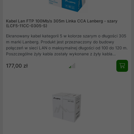
Kabel Lan FTP 100Mb/s 305m Linka CCA Lanberg - szary
(LCF5-11CC-0305-S)
Ekranowany kabel kategorii 5 w kolorze szarym o długości 305
m marki Lanberg. Produkt jest przeznaczony do budowy
połączeń w sieci LAN o maksymalnej długości od 100 do 120 m.
Poszczególne żyły kabla zostały wykonane z żyły kabla
miedziowanego oraz izolacji HDPE o grubości 0.93 mm.
177,00 zł
Izolacja zewnętrzna kabla została wykonana z PVC o grubości
5.6 mm, ponadto na izolacji zewnętrznej znajduje się nadruk z
informacją o długości kabla umieszczony w metrowych
odstępach.