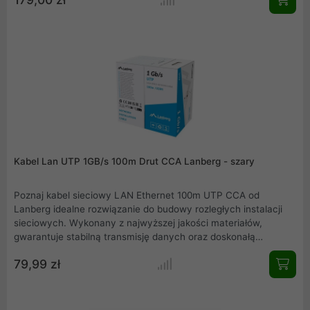
nasze kable posiadają certyfikację Fluke Passed. Seria 15CC,
testowana testerem FLUKE w każdej partii produkcyjnej,
gwarantuje pełną zgodność z normami, co umożliwia jej
wykorzystanie w przetargach publicznych, gdzie certyfikacja
jest wymagana.
Kabel Lan UTP 1GB/s 100m Drut CCA Lanberg - szary
Poznaj kabel sieciowy LAN Ethernet 100m UTP CCA od
Lanberg idealne rozwiązanie do budowy rozległych instalacji
sieciowych. Wykonany z najwyższej jakości materiałów,
gwarantuje stabilną transmisję danych oraz doskonałą
przewodność dzięki standardowi RJ45. Idealny do
79,99 zł
patchcordów o maksymalnej długości 10 m, łączy zalety miedzi
i aluminium, oferując niezawodność, wydajność i
bezpieczeństwo Twojej sieci.