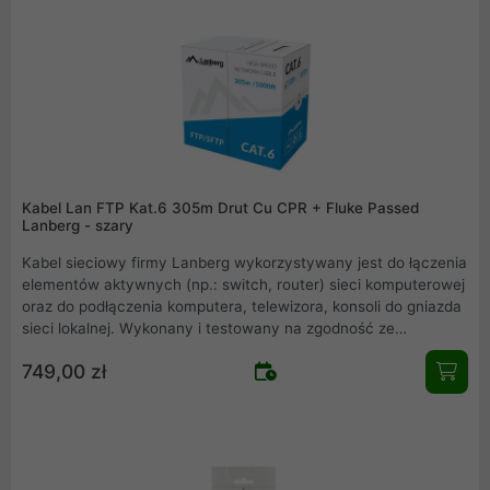
Kabel Lan FTP Kat.6 305m Drut Cu CPR + Fluke Passed
Lanberg - szary
Kabel sieciowy firmy Lanberg wykorzystywany jest do łączenia
elementów aktywnych (np.: switch, router) sieci komputerowej
oraz do podłączenia komputera, telewizora, konsoli do gniazda
sieci lokalnej. Wykonany i testowany na zgodność ze
specyfikacją IEC 62321 i EN 55035 zapewnia najwyższe
749,00 zł
parametry transmisyjne i zgodność z daną kategorią. Nadruk
licznika długości co każdy metr kabla.