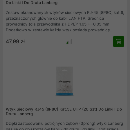
Do Linki I Do Drutu Lanberg
Zestaw ekranowanych wtyków sieciowych RJ-45 [8P8C] kat.6,
przeznaczonych głównie do kabli LAN FTP. Średnica
prowadnicy (dla przewodnika z HDPE): 1.05 +- 0.05 mm.
Dodatkowo w zestawie każdy wtyk posiada prowadnicę
ułatwiającą prawidłowe ułożenie kabla przed zarobieniem.
47,99 zł
Końcówki wykonane są z wytrzymałego plastiku -
przezroczyste.
Wtyk Sieciowy RJ45 (8P8C) Kat.5E UTP (20 Szt) Do Linki I Do
Drutu Lanberg
Dzięki zastosowaniu potrójnych zębów (3prong) wtyki Lanberg
pasują do obu rodzajów kabli - do drutu i do linki. Drut składa