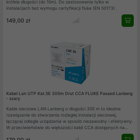
krótkie długości (do 10m). Do zastosowania tylko w
instalacjach bez wymogu certyfikacji fluke (EN 50173) .
149,00 zł
Kabel Lan UTP Kat.5E 305m Drut CCA FLUKE Passed Lanberg
- szary
Kable sieciowe LAN Lanberg o długości 305 m to idealne
rozwiązanie do stworzenia rozległej instalacji sieciowej,
łączącej odległe urządzenia w sposób niezawodny i efektywny.
W przeciwieństwie do większości kabli CCA dostępnych na
rynku, które nie przechodzą testów testerem FLUKE i nie
179,00 zł
spełniają wszystkich wymagań kategorii teleinformatycznej,