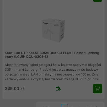
Kabel Lan UTP Kat.5E 305m Drut CU FLUKE Passed Lanberg -
szary (LCU5-12CU-0305-S)
Nieekranowany kabel kategorii 5e w kolorze szarym o długości
305 m marki Lanberg. Produkt jest przeznaczony do budowy
połączeń w sieci LAN o maksymalnej długości do 100 m. Żyły
kabla wykonane z czystej miedzi oraz izolacji HDPE o grubości
0.88 mm. Izolacja zewnętrzna kabla została wykonana z PVC o
349,00 zł
grubości 4,7 mm, ponadto na izolacji zewnętrznej znajduje się
nadruk z informacją o długości kabla umieszczony w
metrowych odstępach.