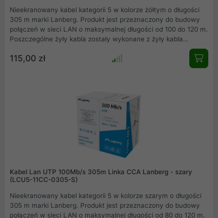
Nieekranowany kabel kategorii 5 w kolorze żółtym o długości
305 m marki Lanberg. Produkt jest przeznaczony do budowy
połączeń w sieci LAN o maksymalnej długości od 100 do 120 m.
Poszczególne żyły kabla zostały wykonane z żyły kabla
miedziowanego oraz izolacji HDPE o grubości 0.93 mm.
115,00 zł
Izolacja zewnętrzna kabla została wykonana z PVC o grubości
5 mm, ponadto na izolacji zewnętrznej znajduje się nadruk z
informacją o długości kabla umieszczony w metrowych
odstępach.
Kabel Lan UTP 100Mb/s 305m Linka CCA Lanberg - szary
(LCU5-11CC-0305-S)
Nieekranowany kabel kategorii 5 w kolorze szarym o długości
305 m marki Lanberg. Produkt jest przeznaczony do budowy
połączeń w sieci LAN o maksymalnej długości od 80 do 120 m.