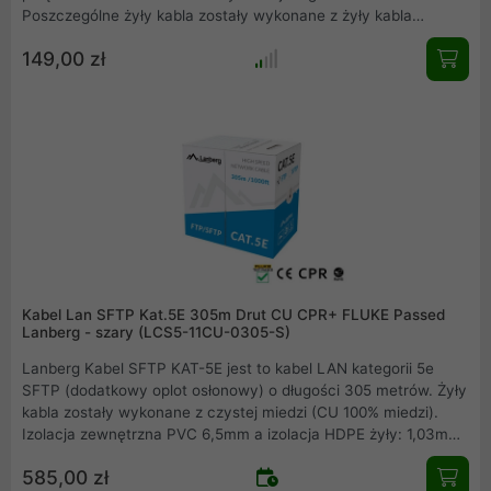
Poszczególne żyły kabla zostały wykonane z żyły kabla
miedziowanego oraz izolacji HDPE o grubości 0.93 mm.
149,00 zł
Izolacja zewnętrzna kabla została wykonana z PVC o grubości
5 mm, ponadto na izolacji zewnętrznej znajduje się nadruk z
informacją o długości kabla umieszczony w metrowych
odstępach.
Kabel Lan SFTP Kat.5E 305m Drut CU CPR+ FLUKE Passed
Lanberg - szary (LCS5-11CU-0305-S)
Lanberg Kabel SFTP KAT-5E jest to kabel LAN kategorii 5e
SFTP (dodatkowy oplot osłonowy) o długości 305 metrów. Żyły
kabla zostały wykonane z czystej miedzi (CU 100% miedzi).
Izolacja zewnętrzna PVC 6,5mm a izolacja HDPE żyły: 1,03mm.
Doskonale nadaje się do tworzenia firmowej infrastruktury
585,00 zł
sieciowej.