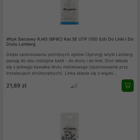
Wtyk Sieciowy RJ45 (8P8C) Kat.5E UTP (100 Szt) Do Linki I Do
Drutu Lanberg
Dzięki zastosowaniu potrójnych zębów (3prong) wtyki Lanberg
pasują do obu rodzajów kabli - do drutu i do linki. Drut składa
się z jednego kawałka drutu metalowego (zastosowanie przy
instalacjach strukturalnych). Linka składa się z wiązki
cieńszych drutów (zastosowanie patch cordy, mniejsze
21,89 zł
długości).