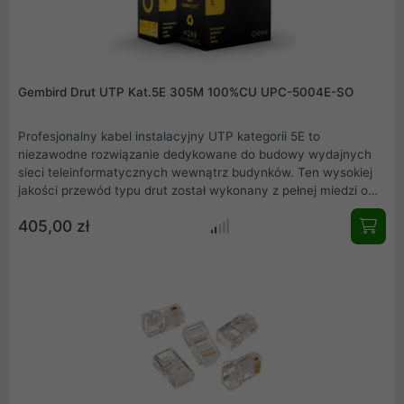
Gembird Drut UTP Kat.5E 305M 100%CU UPC-5004E-SO
Profesjonalny kabel instalacyjny UTP kategorii 5E to
niezawodne rozwiązanie dedykowane do budowy wydajnych
sieci teleinformatycznych wewnątrz budynków. Ten wysokiej
jakości przewód typu drut został wykonany z pełnej miedzi o
przekroju AWG24, co gwarantuje doskonałe parametry
405,00 zł
transmisyjne oraz najwyższą stabilność połączenia. Dzięki
długości 305 metrów oraz praktycznemu opakowaniu typu
Reelex z licznikiem metrów, montaż staje się szybki i
precyzyjny. Szary kolor izolacji sprawia, że instalacja
estetycznie wtapia się w każde otoczenie.