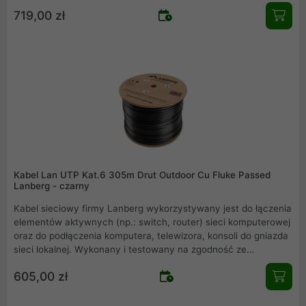
specyfikacją IEC 62321 i EN 55035 zapewnia najwyższe
719,00 zł
parametry transmisyjne i zgodność z daną kategorią. Nadruk
licznika długości co każdy metr kabla.
Kabel Lan UTP Kat.6 305m Drut Outdoor Cu Fluke Passed
Lanberg - czarny
Kabel sieciowy firmy Lanberg wykorzystywany jest do łączenia
elementów aktywnych (np.: switch, router) sieci komputerowej
oraz do podłączenia komputera, telewizora, konsoli do gniazda
sieci lokalnej. Wykonany i testowany na zgodność ze
specyfikacją IEC 62321 i EN 55035 zapewnia najwyższe
605,00 zł
parametry transmisyjne i zgodność z daną kategorią. Nadruk
licznika długości co każdy metr kabla.