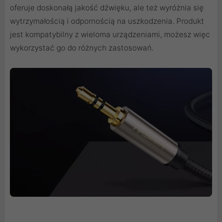
oferuje doskonałą jakość dźwięku, ale też wyróżnia się
wytrzymałością i odpornością na uszkodzenia. Produkt
jest kompatybilny z wieloma urządzeniami, możesz więc
wykorzystać go do różnych zastosowań.