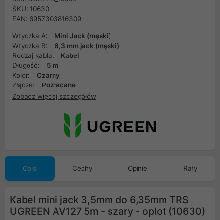
SKU: 10630
EAN: 6957303816309
Wtyczka A:
Mini Jack (męski)
Wtyczka B:
6,3 mm jack (męski)
Rodzaj kabla:
Kabel
Długość:
5 m
Kolor:
Czarny
Złącze:
Pozłacane
Zobacz więcej szczegółów
Opis
Cechy
Opinie
Raty
Kabel mini jack 3,5mm do 6,35mm TRS
UGREEN AV127 5m - szary - oplot (10630)