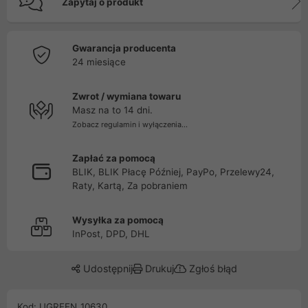
Zapytaj o produkt
Gwarancja producenta
24 miesiące
Zwrot / wymiana towaru
Masz na to 14 dni.
Zobacz regulamin i wyłączenia...
Zapłać za pomocą
BLIK, BLIK Płacę Później, PayPo, Przelewy24,
Raty, Kartą, Za pobraniem
Wysyłka za pomocą
InPost, DPD, DHL
Udostępnij
Drukuj
Zgłoś błąd
Kod: UGREEN_10630