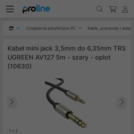
Urządzenia peryferyjne PC
Kable, przewody i adapt
Kabel mini jack 3,5mm do 6,35mm TRS
UGREEN AV127 5m - szary - oplot
(10630)
Poprzedni
Na
1 z 2