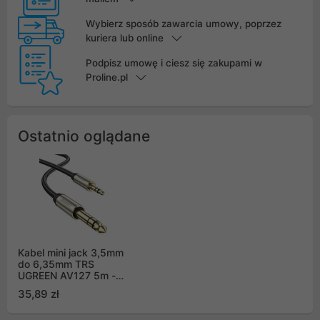
Wybierz sposób zawarcia umowy, poprzez
kuriera lub online
Podpisz umowę i ciesz się zakupami w
Proline.pl
Ostatnio oglądane
Kabel mini jack 3,5mm
do 6,35mm TRS
UGREEN AV127 5m -
szary - oplot (10630)
35,89 zł