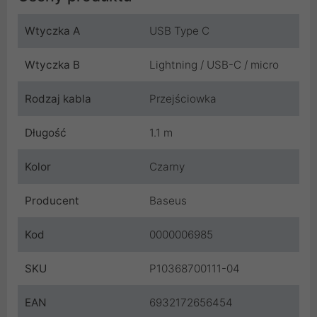
Wtyczka A
USB Type C
Wtyczka B
Lightning / USB-C / micro
Rodzaj kabla
Przejściowka
Długość
1.1 m
Kolor
Czarny
Producent
Baseus
Kod
0000006985
SKU
P10368700111-04
EAN
6932172656454