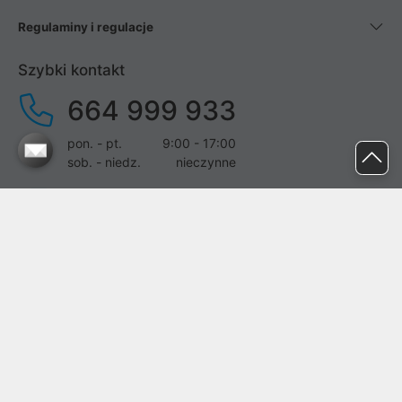
Regulaminy i regulacje
Szybki kontakt
664 999 933
pon. - pt.
9:00 - 17:00
sob. - niedz.
nieczynne
pomoc@proline.pl
Dołącz do nas
Zgłoś błąd na stronie
Proline SA z siedzibą w Mirkowie (55-095), przy ul. Brzozowej 5,
wpisana do rejestru przedsiębiorców Krajowego Rejestru Sądowego
przez Sąd Rejonowy dla Wrocławia-Fabrycznej we Wrocławiu, VI
Wydział Gospodarczy Krajowego Rejestru Sądowego pod nr KRS: