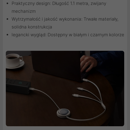
Praktyczny design: Długość 1.1 metra, zwijany
mechanizm
Wytrzymałość i jakość wykonania: Trwałe materiały,
solidna konstrukcja
legancki wygląd: Dostępny w białym i czarnym kolorze