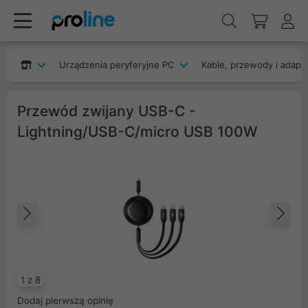
Urządzenia peryferyjne PC
Kable, przewody i adapt
Przewód zwijany USB-C -
Lightning/USB-C/micro USB 100W
Poprzedni
Na
1 z 8
Dodaj pierwszą opinię