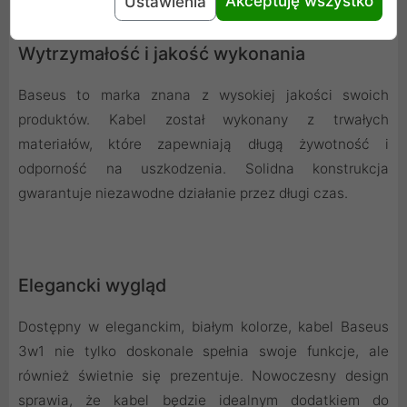
Akceptuję wszystko
Ustawienia
Wytrzymałość i jakość wykonania
Baseus to marka znana z wysokiej jakości swoich
produktów. Kabel został wykonany z trwałych
materiałów, które zapewniają długą żywotność i
odporność na uszkodzenia. Solidna konstrukcja
gwarantuje niezawodne działanie przez długi czas.
Elegancki wygląd
Dostępny w eleganckim, białym kolorze, kabel Baseus
3w1 nie tylko doskonale spełnia swoje funkcje, ale
również świetnie się prezentuje. Nowoczesny design
sprawia, że kabel będzie idealnym dodatkiem do