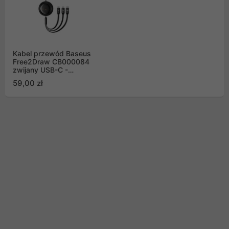
Kabel przewód Baseus
Free2Draw CB000084
zwijany USB-C -
Lightning / USB-C /
59,00 zł
micro USB 100W 1.1m -
czarny