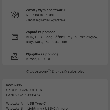
Zwrot / wymiana towaru
Masz na to 14 dni.
Zobacz regulamin i wyłączenia...
Zapłać za pomocą
BLIK, BLIK Płacę Później, PayPo, Przelewy24,
Raty, Kartą, Za pobraniem
Wysyłka za pomocą
InPost, DPD, DHL
Udostępnij
Drukuj
Zgłoś błąd
Kod: 6985
SKU: P10368700111-04
EAN: 6932172656454
Wtyczka A:
USB Type C
Wtyczka B:
Lightning / USB-C / micro