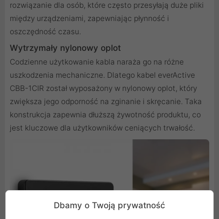
rozwiązanie dla osób, które często przesyłają duże pliki
między urządzeniami, zapewniając płynność i
oszczędność czasu.
Wytrzymały nylonowy oplot
Codzienne użytkowanie kabla naraża go na różne
uszkodzenia mechaniczne. Dlatego kabel everActive
CBB-1CIR został wyposażony w nylonowy oplot, który
zwiększa jego odporność na zginanie i skręcanie. Taka
konstrukcja zapewnia dłuższą żywotność produktu, co
jest kluczowe dla użytkowników ceniących trwałość.
Dbamy o Twoją prywatność