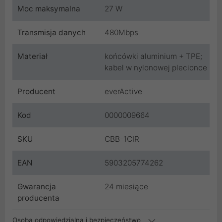
Moc maksymalna
27 W
Transmisja danych
480Mbps
Materiał
końcówki aluminium + TPE;
kabel w nylonowej plecionce
Producent
everActive
Kod
0000009664
SKU
CBB-1CIR
EAN
5903205774262
Gwarancja
24 miesiące
producenta
Osoba odpowiedzialna i bezpieczeństwo