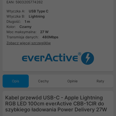
EAN: 5903205774262
Wtyczka A:
USB Type C
Wtyczka B:
Lightning
Długość:
1 m
Kolor:
Czarny
Moc maksymalna:
27 W
Transmisja danych:
480Mbps
Zobacz więcej szczegółów
Opis
Cechy
Opinie
Raty
Kabel przewód USB-C - Apple Lightning
RGB LED 100cm everActive CBB-1CIR do
szybkiego ładowania Power Delivery 27W