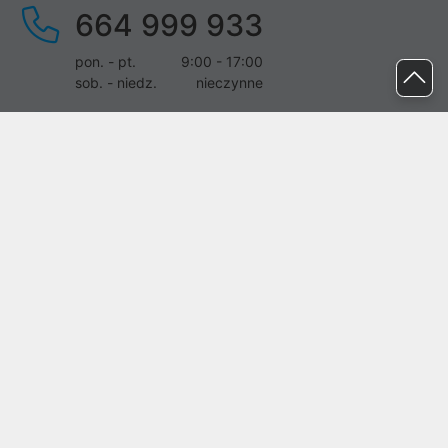
664 999 933
pon. - pt.
9:00 - 17:00
sob. - niedz.
nieczynne
pomoc@proline.pl
Dołącz do nas
Zgłoś błąd na stronie
Proline SA z siedzibą w Mirkowie (55-095), przy ul. Brzozowej 5,
wpisana do rejestru przedsiębiorców Krajowego Rejestru Sądowego
przez Sąd Rejonowy dla Wrocławia-Fabrycznej we Wrocławiu, VI
Wydział Gospodarczy Krajowego Rejestru Sądowego pod nr KRS:
0000282071, NIP: 8951898022, REGON: 020482041, BDO:
000437899. Kapitał zakładowy Spółki wynosi 500000,00 zł i został
on opłacony w całości.
© proline 1996 - 2026. Wszelkie prawa zastrzeżone.