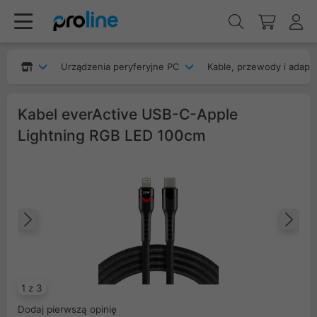
Urządzenia peryferyjne PC
Kable, przewody i adapt
Kabel everActive USB-C-Apple
Lightning RGB LED 100cm
Poprzedni
Na
1 z 3
Dodaj pierwszą opinię