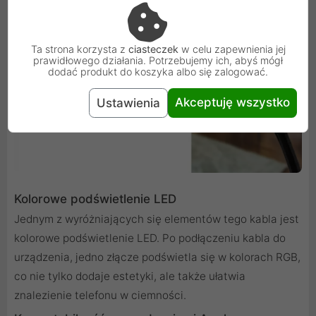
Ta strona korzysta z
ciasteczek
w celu zapewnienia jej
prawidłowego działania. Potrzebujemy ich, abyś mógł
dodać produkt do koszyka albo się zalogować.
Akceptuję wszystko
Ustawienia
Kolorowe podświetlenie LED
Jednym z wyróżniających się elementów tego kabla jest
kolorowe podświetlenie LED. Po podłączeniu kabla do
urządzenia, jedno złącze podświetla się w kolorach RGB,
co nie tylko dodaje estetyki, ale także ułatwia
znalezienie telefonu w ciemności.