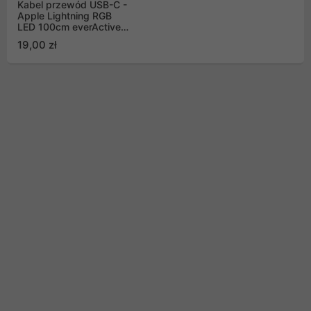
Kabel przewód USB-C -
Apple Lightning RGB
LED 100cm everActive
CBB-1CIR do szybkiego
19,00 zł
ładowania Power
Delivery 27W