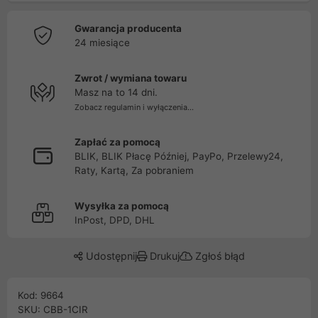
Gwarancja producenta
24 miesiące
Zwrot / wymiana towaru
Masz na to 14 dni.
Zobacz regulamin i wyłączenia...
Zapłać za pomocą
BLIK, BLIK Płacę Później, PayPo, Przelewy24,
Raty, Kartą, Za pobraniem
Wysyłka za pomocą
InPost, DPD, DHL
Udostępnij
Drukuj
Zgłoś błąd
Kod: 9664
SKU: CBB-1CIR