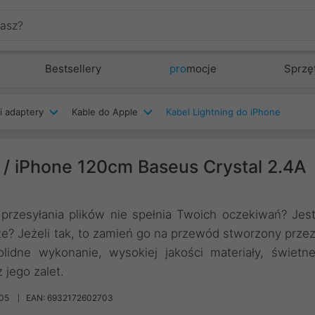
Bestsellery
pro
mocje
Sprzę
i adaptery
Kable do Apple
Kabel Lightning do iPhone
 / iPhone 120cm Baseus Crystal 2.4A
przesyłania plików nie spełnia Twoich oczekiwań? Jes
ącze? Jeżeli tak, to zamień go na przewód stworzony prze
idne wykonanie, wysokiej jakości materiały, świetn
 jego zalet.
05
EAN: 6932172602703