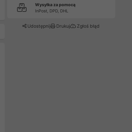
Wysyłka za pomocą
InPost, DPD, DHL
Udostępnij
Drukuj
Zgłoś błąd