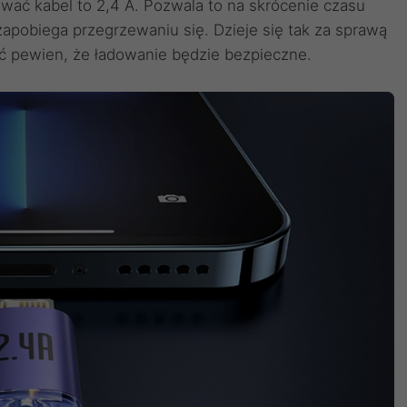
ać kabel to 2,4 A. Pozwala to na skrócenie czasu
apobiega przegrzewaniu się. Dzieje się tak za sprawą
yć pewien, że ładowanie będzie bezpieczne.