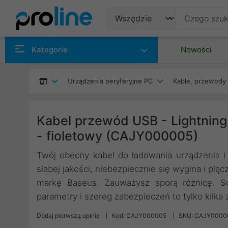
Produkty
Kategorie
Nowości
Producenci
Urządzenia peryferyjne PC
Kable, przewody 
Kategorie
Kabel przewód USB - Lightning
- fioletowy (CAJY000005)
Twój obecny kabel do ładowania urządzenia i 
słabej jakości, niebezpiecznie się wygina i pl
markę Baseus. Zauważysz sporą różnicę. Sol
parametry i szereg zabezpieczeń to tylko kilka z
Dodaj pierwszą opinię
Kod: CAJY000005
SKU: CAJY0000