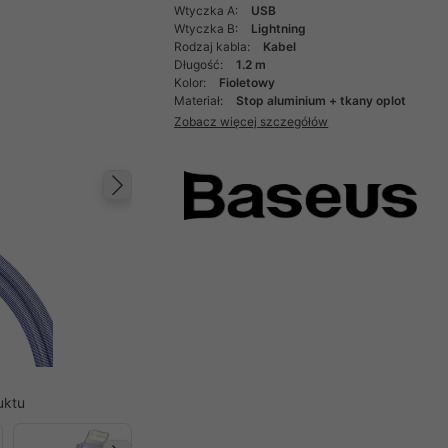
Wtyczka A:
USB
Wtyczka B:
Lightning
Rodzaj kabla:
Kabel
Długość:
1.2 m
Kolor:
Fioletowy
Materiał:
Stop aluminium + tkany oplot
Zobacz więcej szczegółów
Następny
uktu