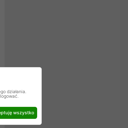
go działania.
alogować.
ptuję wszystko