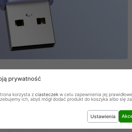
ją prywatność
trona korzysta z
ciasteczek
w celu zapewnienia jej prawidłowe
e
rzebujemy ich, abyś mógł dodać produkt do koszyka albo się z
Akce
Ustawienia
lektryczny i szybkie ładowanie. Aby jeszcze ulepszyć
ocynkowane wzmocnienie oraz kabel miedziany z