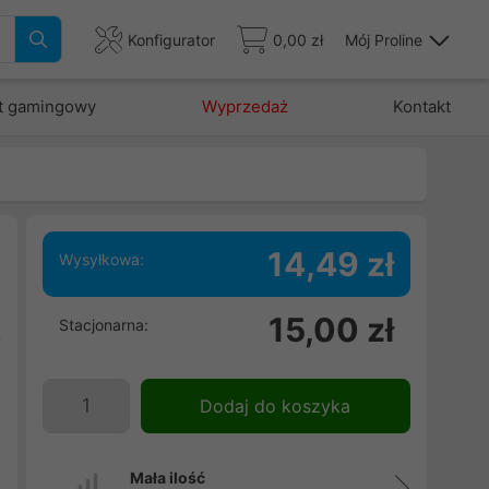
Konfigurator
0,00 zł
Mój Proline
t gamingowy
Wyprzedaż
Kontakt
14,49 zł
Wysyłkowa:
15,00 zł
Stacjonarna:
t
z
e
Dodaj do koszyka
Mała ilość