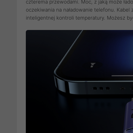
czterema przewodami. Moc, z jaką może ładow
oczekiwania na naładowanie telefonu. Kabel z
inteligentnej kontroli temperatury. Możesz b