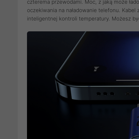
czterema przewodami. Moc, z jaką może ładow
oczekiwania na naładowanie telefonu. Kabel z
inteligentnej kontroli temperatury. Możesz b