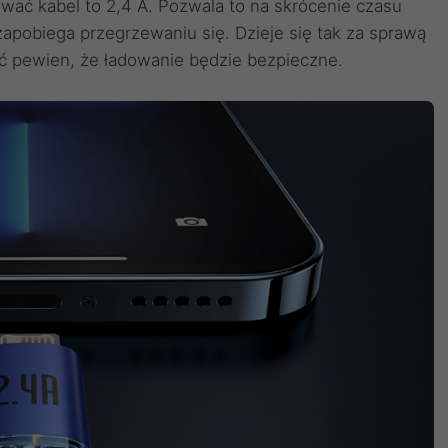
ać kabel to 2,4 A. Pozwala to na skrócenie czasu
apobiega przegrzewaniu się. Dzieje się tak za sprawą
yć pewien, że ładowanie będzie bezpieczne.