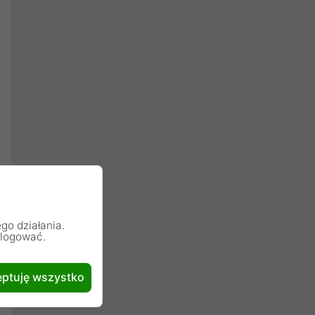
go działania.
alogować.
ptuję wszystko