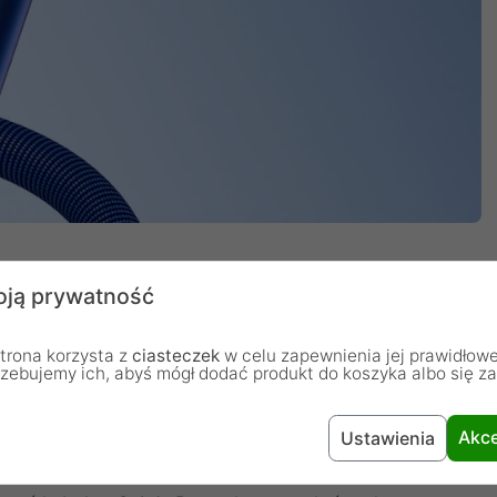
ją prywatność
trona korzysta z
ciasteczek
w celu zapewnienia jej prawidłowe
e
rzebujemy ich, abyś mógł dodać produkt do koszyka albo się z
Akce
Ustawienia
lektryczny i szybkie ładowanie. Aby jeszcze ulepszyć
ocynkowane wzmocnienie oraz kabel miedziany z