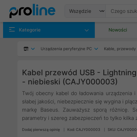
Produkty
Kategorie
Nowości
Producenci
Urządzenia peryferyjne PC
Kable, przewody 
Kategorie
Kabel przewód USB - Lightning
- niebieski (CAJY000003)
Twój obecny kabel do ładowania urządzenia i 
słabej jakości, niebezpiecznie się wygina i pl
markę Baseus. Zauważysz sporą różnicę. Sol
parametry i szereg zabezpieczeń to tylko kilka z
Dodaj pierwszą opinię
Kod: CAJY000003
SKU: CAJY000