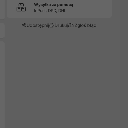
Wysyłka za pomocą
InPost, DPD, DHL
Udostępnij
Drukuj
Zgłoś błąd