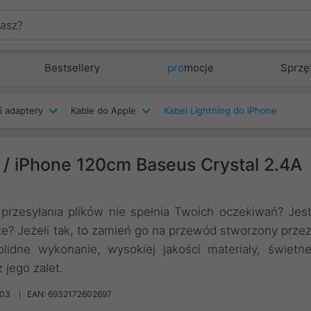
Bestsellery
pro
mocje
Sprzę
i adaptery
Kable do Apple
Kabel Lightning do iPhone
 / iPhone 120cm Baseus Crystal 2.4A
przesyłania plików nie spełnia Twoich oczekiwań? Jes
ącze? Jeżeli tak, to zamień go na przewód stworzony prze
idne wykonanie, wysokiej jakości materiały, świetn
 jego zalet.
003
EAN: 6932172602697