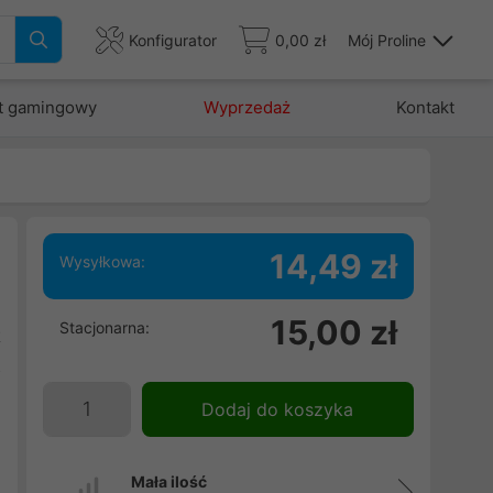
Konfigurator
0,00 zł
Mój Proline
t gamingowy
Wyprzedaż
Kontakt
14,49 zł
Wysyłkowa:
15,00 zł
Stacjonarna:
t
z
e
Dodaj do koszyka
Mała ilość