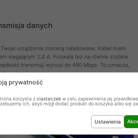
ansmisja danych
 Twoje urządzenia zostaną naładowane. Kabel marki
em sięgającym 2,4 A. Pozwala też na równie szybkie
prędkość transmisji wynosi do 480 Mbps. To oznacza,
rzebne dane!
ją prywatność
trona korzysta z
ciasteczek
w celu zapewnienia jej prawidłowe
rzebujemy ich, abyś mógł dodać produkt do koszyka albo się z
Akce
Ustawienia