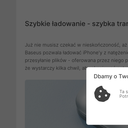
Szybkie ładowanie - szybka tr
Już nie musisz czekać w nieskończoność, aż
Baseus pozwala ładować iPhone'y z natężeni
przesyłanie plików - oferowana przez niego 
że wystarczy kilka chwil, aby skopiować pot
Dbamy o Two
Ta s
Pot