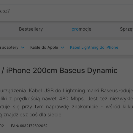
Bestsellery
pro
mocje
Sprzę
i adaptery
Kable do Apple
Kabel Lightning do iPhone
g / iPhone 200cm Baseus Dynamic
urządzenia. Kabel USB do Lightning marki Baseus ładuj
liki z prędkością nawet 480 Mbps. Jest też niezwykl
ntuje się przy tym naprawdę znakomicie - wśród kilk
znajdziesz coś dla siebie.
02
EAN: 6932172602062