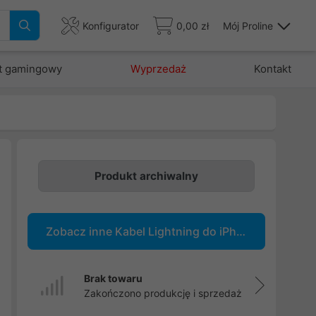
Konfigurator
0,00 zł
Mój Proline
t gamingowy
Wyprzedaż
Kontakt
Produkt archiwalny
e
Zobacz inne Kabel Lightning do iPhone
e
u
Brak towaru
Zakończono produkcję i sprzedaż