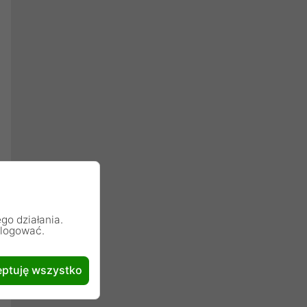
go działania.
alogować.
ptuję wszystko