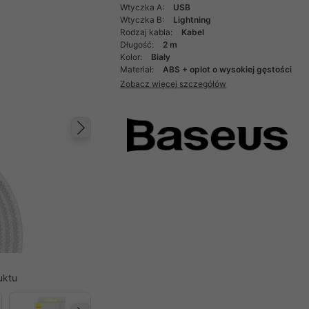
Wtyczka A:
USB
Wtyczka B:
Lightning
Rodzaj kabla:
Kabel
Długość:
2 m
Kolor:
Biały
Materiał:
ABS + oplot o wysokiej gęstości
Zobacz więcej szczegółów
Następny
uktu