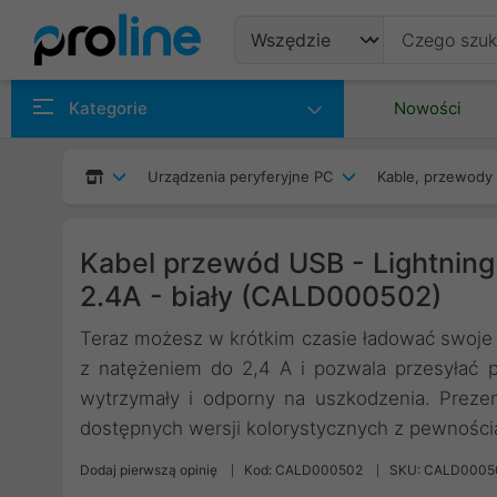
Produkty
Kategorie
Nowości
Producenci
Urządzenia peryferyjne PC
Kable, przewody 
Kategorie
Kabel przewód USB - Lightnin
2.4A - biały (CALD000502)
Teraz możesz w krótkim czasie ładować swoje 
z natężeniem do 2,4 A i pozwala przesyłać p
wytrzymały i odporny na uszkodzenia. Preze
dostępnych wersji kolorystycznych z pewnością 
Dodaj pierwszą opinię
Kod: CALD000502
SKU: CALD0005