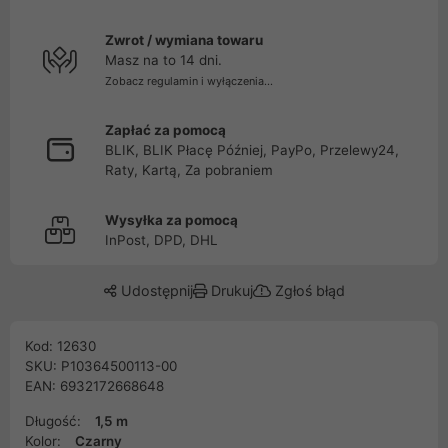
Zwrot / wymiana towaru
Masz na to 14 dni.
Zobacz regulamin i wyłączenia...
Zapłać za pomocą
BLIK, BLIK Płacę Później, PayPo, Przelewy24,
Raty, Kartą, Za pobraniem
Wysyłka za pomocą
InPost, DPD, DHL
Udostępnij
Drukuj
Zgłoś błąd
Kod: 12630
SKU: P10364500113-00
EAN: 6932172668648
Długość:
1,5 m
Kolor:
Czarny