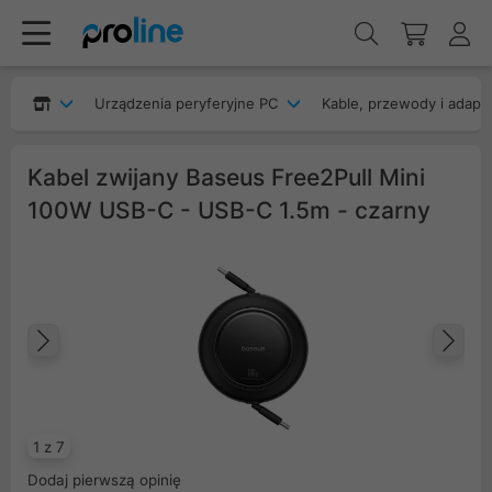
Urządzenia peryferyjne PC
Kable, przewody i adapt
Kabel zwijany Baseus Free2Pull Mini
100W USB-C - USB-C 1.5m - czarny
Poprzedni
Na
1 z 7
Dodaj pierwszą opinię