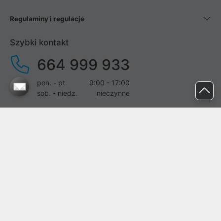
Regulaminy i regulacje
Szybki kontakt
664 999 933
pon. - pt.
9:00 - 17:00
sob. - niedz.
nieczynne
pomoc@proline.pl
Dołącz do nas
Zgłoś błąd na stronie
Proline SA z siedzibą w Mirkowie (55-095), przy ul. Brzozowej 5,
wpisana do rejestru przedsiębiorców Krajowego Rejestru Sądowego
przez Sąd Rejonowy dla Wrocławia-Fabrycznej we Wrocławiu, VI