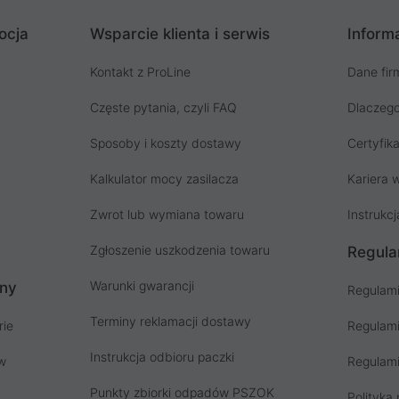
ocja
Wsparcie klienta i serwis
Informa
Kontakt z ProLine
Dane fir
Częste pytania, czyli FAQ
Dlaczego
Sposoby i koszty dostawy
Certyfika
Kalkulator mocy zasilacza
Kariera w
Zwrot lub wymiana towaru
Instrukcj
Zgłoszenie uszkodzenia towaru
Regula
Warunki gwarancji
ony
Regulami
Terminy reklamacji dostawy
rie
Regulami
Instrukcja odbioru paczki
ów
Regulami
Punkty zbiorki odpadów PSZOK
Polityka 