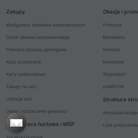
Zakupy
Okazja i prom
Konfigurator zestawów komputerowych
Promocje
Dobór zestawu komputerowego
Bestsellery
Polecane zestawy gamingowe
Nowości
Kody promocyjne
Newsletter
Karty podarunkowe
Wyprzedaż
Zakupy na raty
proMOCNI
Licencja esd
Struktura str
Usługi i rozszerzenia gwarancji
Wszystkie katego
Współpraca hurtowa i MŚP
Lista producent
Sprzedaż hurtowa