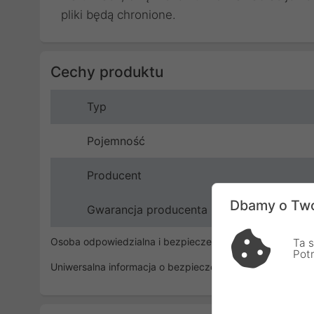
pliki będą chronione.
Cechy produktu
Typ
Pojemność
Producent
Dbamy o Two
Gwarancja producenta
Osoba odpowiedzialna i bezpieczeństwo
Ta s
Pot
Uniwersalna informacja o bezpieczeństwie