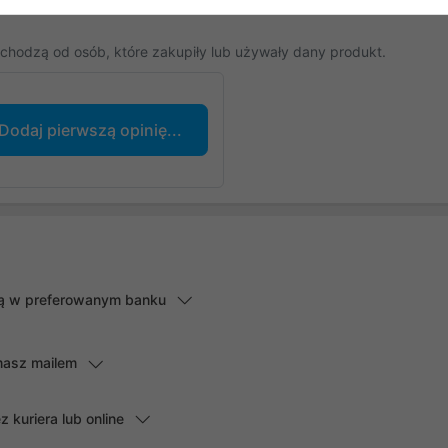
chodzą od osób, które zakupiły lub używały dany produkt.
Dodaj pierwszą opinię...
lną w preferowanym banku
masz mailem
kuriera lub online