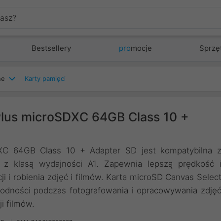
Bestsellery
pro
mocje
Sprzę
ne
Karty pamięci
Plus microSDXC 64GB Class 10 +
XC 64GB Class 10 + Adapter SD jest kompatybilna 
 z klasą wydajności A1. Zapewnia lepszą prędkość 
 i robienia zdjęć i filmów. Karta microSD Canvas Selec
wodności podczas fotografowania i opracowywania zdję
i filmów.