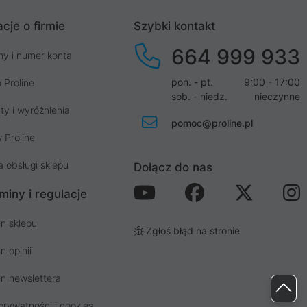
cje o firmie
Szybki kontakt
664 999 933
my i numer konta
pon. - pt.
9:00 - 17:00
 Proline
sob. - niedz.
nieczynne
ty i wyróżnienia
pomoc@proline.pl
 Proline
a obsługi sklepu
Dołącz do nas
miny i regulacje
n sklepu
Zgłoś błąd na stronie
n opinii
n newslettera
prywatności i cookies