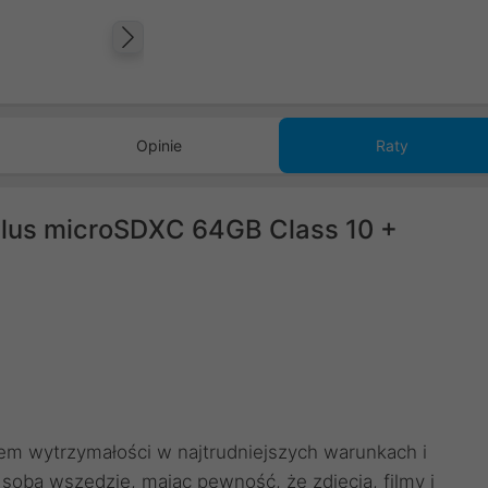
Następny
Opinie
Raty
Plus microSDXC 64GB Class 10 +
em wytrzymałości w najtrudniejszych warunkach i
sobą wszędzie, mając pewność, że zdjęcia, filmy i