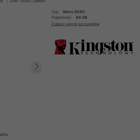
GB
EAN: 740617298697
Typ:
Micro SDXC
Pojemność:
64 GB
Zobacz więcej szczegółów
Następny
uktu