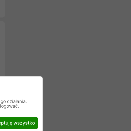
go działania.
alogować.
ptuję wszystko