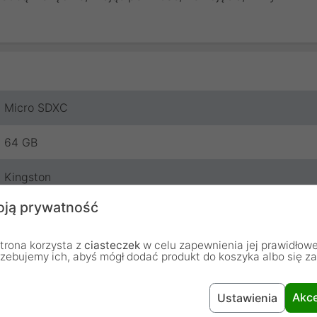
Micro SDXC
64 GB
Kingston
ją prywatność
24 miesiące
trona korzysta z
ciasteczek
w celu zapewnienia jej prawidłowe
rzebujemy ich, abyś mógł dodać produkt do koszyka albo się z
Akce
Ustawienia