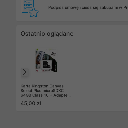
Podpisz umowę i ciesz się zakupami w Pro
Ostatnio oglądane
Poprzedni
Karta Kingston Canvas
Select Plus microSDXC
64GB Class 10 + Adapter
SD
45,00 zł