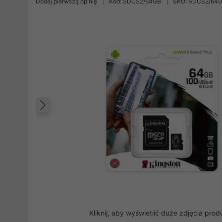
Dodaj pierwszą opinię
Kod: SDCS2/64GB
SKU: SDCS2/64
Poprzedni
Kliknij, aby wyświetlić duże zdjęcia prod