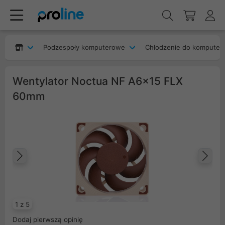
Podzespoły komputerowe
Chłodzenie do komputer
Wentylator Noctua NF A6x15 FLX
60mm
Poprzedni
Na
1 z 5
Dodaj pierwszą opinię