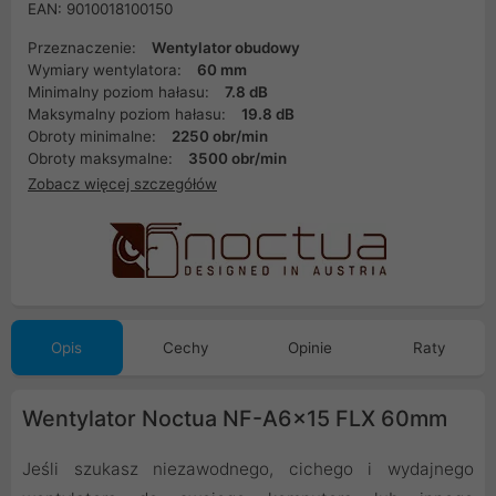
EAN: 9010018100150
Przeznaczenie:
Wentylator obudowy
Wymiary wentylatora:
60 mm
Minimalny poziom hałasu:
7.8 dB
Maksymalny poziom hałasu:
19.8 dB
Obroty minimalne:
2250 obr/min
Obroty maksymalne:
3500 obr/min
Zobacz więcej szczegółów
Opis
Cechy
Opinie
Raty
Wentylator Noctua NF-A6x15 FLX 60mm
Jeśli szukasz niezawodnego, cichego i wydajnego