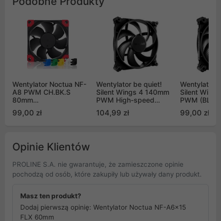
Podobne Produkty
Wentylator Noctua NF-
Wentylator be quiet!
Wentylator b
A8 PWM CH.BK.S
Silent Wings 4 140mm
Silent Wing
80mm
PWM High-speed
PWM (BL09
chromax.black.swap
(BL097)
99,00 zł
104,99 zł
99,00 zł
Opinie Klientów
PROLINE S.A. nie gwarantuje, że zamieszczone opinie
pochodzą od osób, które zakupiły lub używały dany produkt.
Masz ten produkt?
Dodaj pierwszą opinię: Wentylator Noctua NF-A6x15
FLX 60mm