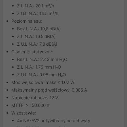
Z L.N.A.: 20.1 m³/h
Z U.L.N.A.: 14.5 m³/h
Poziom hałasu:
Bez L.N.A.: 19,8 dB(A)
Z L.N.A.: 16.5 dB(A)
Z U.L.N.A.: 7.8 dB(A)
Ciśnienie statyczne:
Bez L.N.A.: 2.43 mm H₂O
Z L.N.A.: 1.79 mm H₂O
Z U.L.N.A.: 0.98 mm H₂O
Moc wejściowa (maks.): 1.02 W
Maksymalny prąd wejściowy: 0.085 A
Napięcie robocze: 12 V
MTTF: > 150.000 h
W zestawie:
4x NA-AV2 antywibracyjne uchwyty