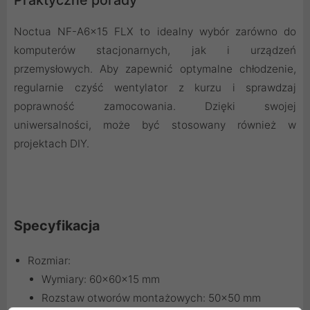
Noctua NF-A6x15 FLX to idealny wybór zarówno do
komputerów stacjonarnych, jak i urządzeń
przemysłowych. Aby zapewnić optymalne chłodzenie,
regularnie czyść wentylator z kurzu i sprawdzaj
poprawność zamocowania. Dzięki swojej
uniwersalności, może być stosowany również w
projektach DIY.
Specyfikacja
Rozmiar:
Wymiary: 60x60x15 mm
Rozstaw otworów montażowych: 50x50 mm