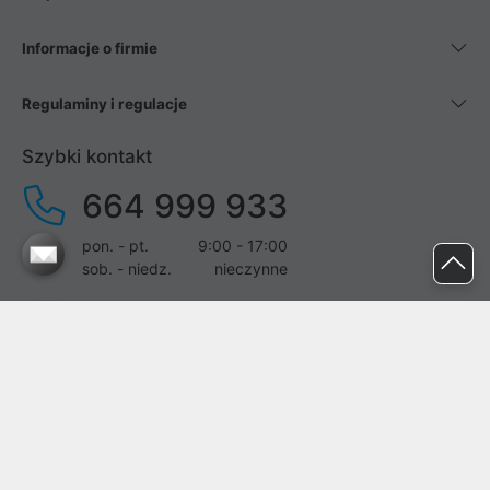
Informacje o firmie
Regulaminy i regulacje
Szybki kontakt
664 999 933
pon. - pt.
9:00 - 17:00
sob. - niedz.
nieczynne
pomoc@proline.pl
Dołącz do nas
Zgłoś błąd na stronie