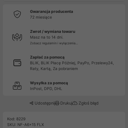
Gwarancja producenta
72 miesiące
Zwrot / wymiana towaru
Masz na to 14 dni.
Zobacz regulamin i wyłączenia...
Zapłać za pomocą
BLIK, BLIK Płacę Później, PayPo, Przelewy24,
Raty, Kartą, Za pobraniem
Wysyłka za pomocą
InPost, DPD, DHL
Udostępnij
Drukuj
Zgłoś błąd
Kod: 8229
SKU: NF-A6x15 FLX