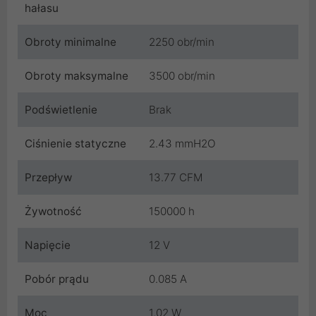
hałasu
Obroty minimalne
2250 obr/min
Obroty maksymalne
3500 obr/min
Podświetlenie
Brak
Ciśnienie statyczne
2.43 mmH2O
Przepływ
13.77 CFM
Żywotność
150000 h
Napięcie
12 V
Pobór prądu
0.085 A
Moc
1.02 W