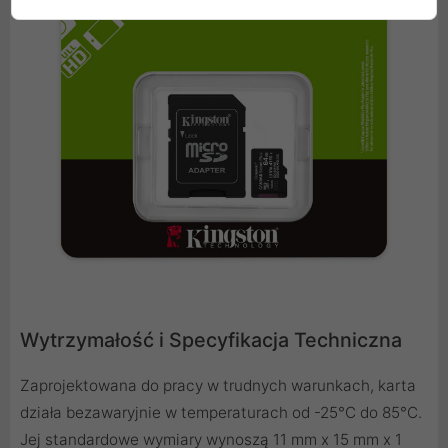
Wytrzymałość i Specyfikacja Techniczna
Zaprojektowana do pracy w trudnych warunkach, karta
działa bezawaryjnie w temperaturach od -25°C do 85°C.
Jej standardowe wymiary wynoszą 11 mm x 15 mm x 1