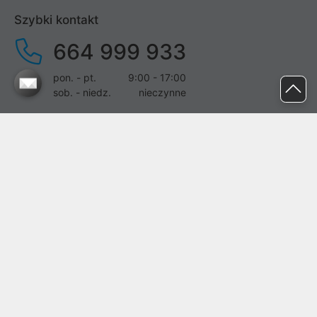
Szybki kontakt
664 999 933
pon. - pt.
9:00 - 17:00
sob. - niedz.
nieczynne
pomoc@proline.pl
Dołącz do nas
Zgłoś błąd na stronie
Proline SA z siedzibą w Mirkowie (55-095), przy ul. Brzozowej 5,
wpisana do rejestru przedsiębiorców Krajowego Rejestru Sądowego
przez Sąd Rejonowy dla Wrocławia-Fabrycznej we Wrocławiu, VI
Wydział Gospodarczy Krajowego Rejestru Sądowego pod nr KRS:
0000282071, NIP: 8951898022, REGON: 020482041, BDO:
000437899. Kapitał zakładowy Spółki wynosi 500000,00 zł i został