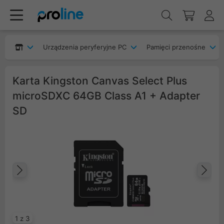
Urządzenia peryferyjne PC
Pamięci przenośne
Karta Kingston Canvas Select Plus
microSDXC 64GB Class A1 + Adapter
SD
Poprzedni
Na
1 z 3