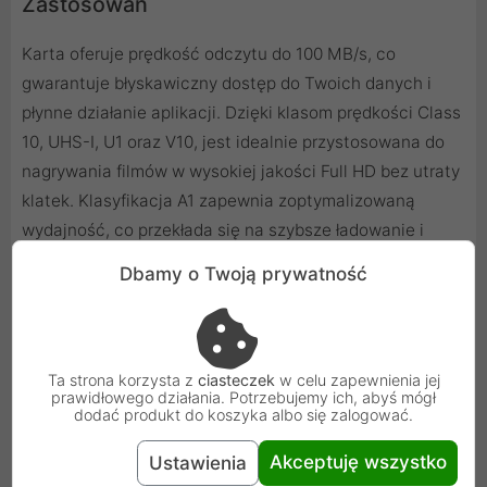
Zastosowań
Karta oferuje prędkość odczytu do 100 MB/s, co
gwarantuje błyskawiczny dostęp do Twoich danych i
płynne działanie aplikacji. Dzięki klasom prędkości Class
10, UHS-I, U1 oraz V10, jest idealnie przystosowana do
nagrywania filmów w wysokiej jakości Full HD bez utraty
klatek. Klasyfikacja A1 zapewnia zoptymalizowaną
wydajność, co przekłada się na szybsze ładowanie i
sprawniejsze działanie aplikacji zainstalowanych
Dbamy o Twoją prywatność
bezpośrednio na karcie.
Ta strona korzysta z
ciasteczek
w celu zapewnienia jej
prawidłowego działania. Potrzebujemy ich, abyś mógł
dodać produkt do koszyka albo się zalogować.
Akceptuję wszystko
Ustawienia