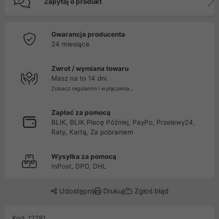
Zapytaj o produkt
Gwarancja producenta
24 miesiące
Zwrot / wymiana towaru
Masz na to 14 dni.
Zobacz regulamin i wyłączenia...
Zapłać za pomocą
BLIK, BLIK Płacę Później, PayPo, Przelewy24,
Raty, Kartą, Za pobraniem
Wysyłka za pomocą
InPost, DPD, DHL
Udostępnij
Drukuj
Zgłoś błąd
Kod: 12281