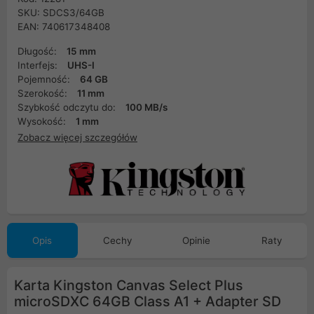
SKU: SDCS3/64GB
EAN: 740617348408
Długość:
15 mm
Interfejs:
UHS-I
Pojemność:
64 GB
Szerokość:
11 mm
Szybkość odczytu do:
100 MB/s
Wysokość:
1 mm
Zobacz więcej szczegółów
Opis
Cechy
Opinie
Raty
Karta Kingston Canvas Select Plus
microSDXC 64GB Class A1 + Adapter SD