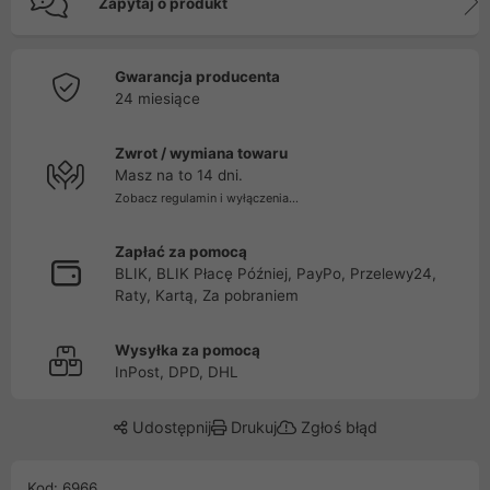
Zapytaj o produkt
Gwarancja producenta
24 miesiące
Zwrot / wymiana towaru
Masz na to 14 dni.
Zobacz regulamin i wyłączenia...
Zapłać za pomocą
BLIK, BLIK Płacę Później, PayPo, Przelewy24,
Raty, Kartą, Za pobraniem
Wysyłka za pomocą
InPost, DPD, DHL
Udostępnij
Drukuj
Zgłoś błąd
Kod: 6966