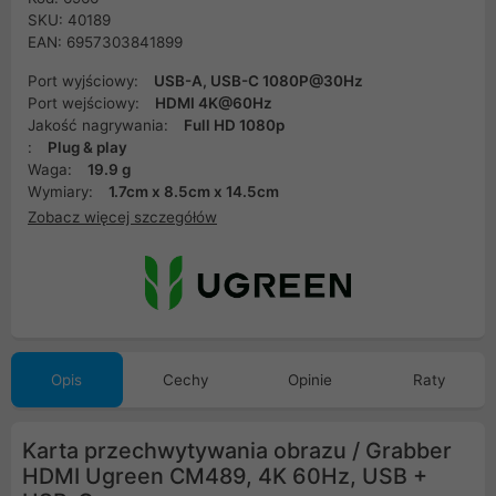
SKU: 40189
EAN: 6957303841899
Port wyjściowy:
USB-A, USB-C 1080P@30Hz
Port wejściowy:
HDMI 4K@60Hz
Jakość nagrywania:
Full HD 1080p
:
Plug & play
Waga:
19.9 g
Wymiary:
1.7cm x 8.5cm x 14.5cm
Zobacz więcej szczegółów
Opis
Cechy
Opinie
Raty
Karta przechwytywania obrazu / Grabber
HDMI Ugreen CM489, 4K 60Hz, USB +