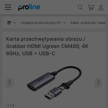
Urządzenia peryferyjne PC
Kable, przewody i adapt
Karta przechwytywania obrazu /
Grabber HDMI Ugreen CM489, 4K
60Hz, USB + USB-C
Poprzedni
Na
1 z 2