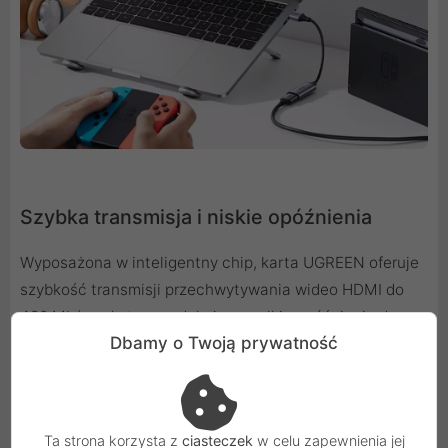
Szybka transmisja i niskie opóźnienia
Wyposażona w inteligentny chip, karta UGREEN oferuje
szybkość transmisji przechwytywania wideo HDMI do
480 Mb/s a do tego redukuje wszelkie opóźnienia do
Dbamy o Twoją prywatność
minimum. Pozwala to na nagrywanie ważnych spotkań
czy konferencji w czasie rzeczywistym, co ułatwia w
późniejszym przeglądaniu. Najnowsza konstrukcja karty
zapewnia wyjątkowo niskie opóźnienia podczas grania i
Ta strona korzysta z
ciasteczek
w celu zapewnienia jej