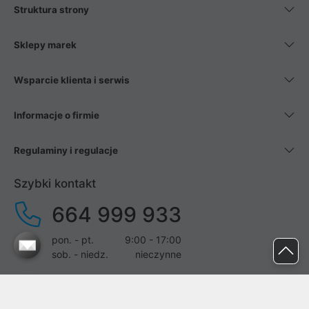
Struktura strony
Sklepy marek
Wsparcie klienta i serwis
Informacje o firmie
Regulaminy i regulacje
Szybki kontakt
664 999 933
pon. - pt.
9:00 - 17:00
sob. - niedz.
nieczynne
pomoc@proline.pl