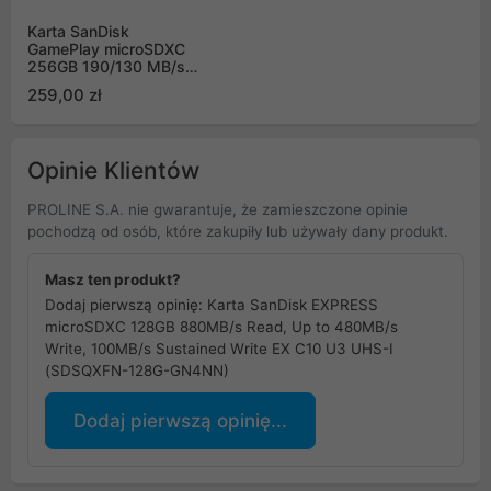
Karta SanDisk
GamePlay microSDXC
256GB 190/130 MB/s
A2 C10 V30 UHS-I U3
259,00 zł
(SDSQXAV-256G-
GN6XN)
Opinie Klientów
PROLINE S.A. nie gwarantuje, że zamieszczone opinie
pochodzą od osób, które zakupiły lub używały dany produkt.
Masz ten produkt?
Dodaj pierwszą opinię: Karta SanDisk EXPRESS
microSDXC 128GB 880MB/s Read, Up to 480MB/s
Write, 100MB/s Sustained Write EX C10 U3 UHS-I
(SDSQXFN-128G-GN4NN)
Dodaj pierwszą opinię...