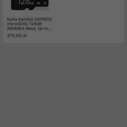
Karta SanDisk EXPRESS
microSDXC 128GB
880MB/s Read, Up to
480MB/s Write,
279,00 zł
100MB/s Sustained
Write EX C10 U3 UHS-I
(SDSQXFN-128G-
GN4NN)