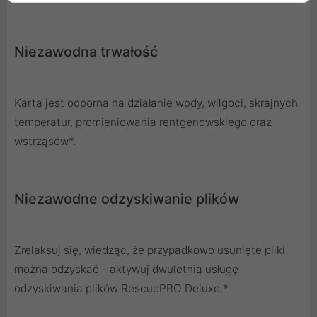
Niezawodna trwałość
Karta jest odporna na działanie wody, wilgoci, skrajnych
temperatur, promieniowania rentgenowskiego oraz
wstrząsów*.
Niezawodne odzyskiwanie plików
Zrelaksuj się, wiedząc, że przypadkowo usunięte pliki
można odzyskać - aktywuj dwuletnią usługę
odzyskiwania plików RescuePRO Deluxe.*