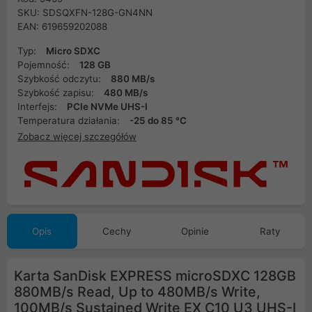
SKU: SDSQXFN-128G-GN4NN
EAN: 619659202088
Typ:
Micro SDXC
Pojemność:
128 GB
Szybkość odczytu:
880 MB/s
Szybkość zapisu:
480 MB/s
Interfejs:
PCIe NVMe UHS-I
Temperatura działania:
-25 do 85 °C
Zobacz więcej szczegółów
Opis
Cechy
Opinie
Raty
Karta SanDisk EXPRESS microSDXC 128GB
880MB/s Read, Up to 480MB/s Write,
100MB/s Sustained Write EX C10 U3 UHS-I