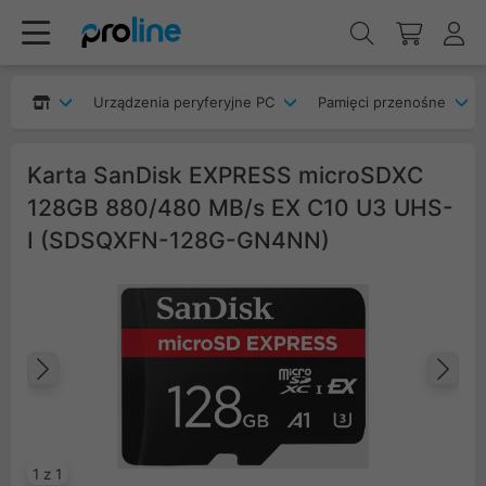
Urządzenia peryferyjne PC
Pamięci przenośne
Karta SanDisk EXPRESS microSDXC
128GB 880/480 MB/s EX C10 U3 UHS-
I (SDSQXFN-128G-GN4NN)
Poprzedni
Na
1 z 1