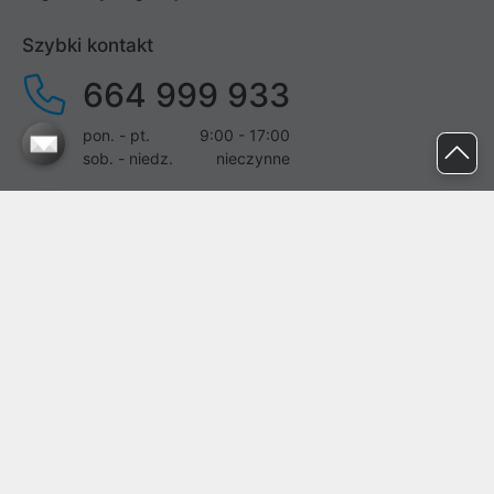
Szybki kontakt
664 999 933
pon. - pt.
9:00 - 17:00
sob. - niedz.
nieczynne
pomoc@proline.pl
Dołącz do nas
Zgłoś błąd na stronie
Proline SA z siedzibą w Mirkowie (55-095), przy ul. Brzozowej 5,
wpisana do rejestru przedsiębiorców Krajowego Rejestru Sądowego
przez Sąd Rejonowy dla Wrocławia-Fabrycznej we Wrocławiu, VI
Wydział Gospodarczy Krajowego Rejestru Sądowego pod nr KRS:
0000282071, NIP: 8951898022, REGON: 020482041, BDO:
000437899. Kapitał zakładowy Spółki wynosi 500000,00 zł i został