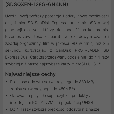
(SDSQXFN-128G-GN4NN)
Uwolnij swój twórczy potencjał i odkryj nowe możliwości
dzięki microSD SanDisk Express karcie microSD nowej
generacji dla tych, którzy nie chcą iść na kompromis.
Przenieś zawartość z aparatu w rekordowym czasie i
załaduj 2-godzinny film w jakości HD w mniej niż 3,5
sekundy, korzystając z SanDisk PRO-READER SD
Express Dual Card2(sprzedawany oddzielnie) do 4,4 razy
szybciej niż nasze najszybsze karty microSD UHS-I*.
Najważniejsze cechy
Prędkość odczytu sekwencyjnego do 880 MB/s i
zapisu sekwencyjnego do 480MB/s
Gotowa na przyszłe superszybkie produkty z
interfejsem PCIe® NVMe™ i prędkością UHS-I
Do 4,4 razy szybsze prędkości odczytu niż nasze