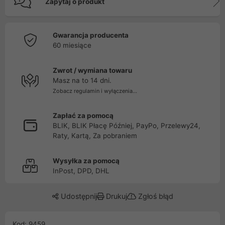
Zapytaj o produkt
Gwarancja producenta
60 miesiące
Zwrot / wymiana towaru
Masz na to 14 dni.
Zobacz regulamin i wyłączenia...
Zapłać za pomocą
BLIK, BLIK Płacę Później, PayPo, Przelewy24,
Raty, Kartą, Za pobraniem
Wysyłka za pomocą
InPost, DPD, DHL
Udostępnij
Drukuj
Zgłoś błąd
Kod: 9459