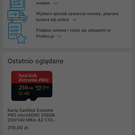
mailem
Wybierz sposób zawarcia umowy, poprzez
kuriera lub online
Podpisz umowę i ciesz się zakupami w
Proline.pl
Ostatnio oglądane
Karta SanDisk Extreme
PRO microSDXC 256GB
200/140 MB/s A2 C10
V30 UHS-I U3
319,00 zł
(SDSQXCD-256G-
GN6MA)