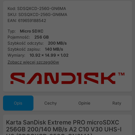
Kod: SDSQXCD-256G-GN6MA
SKU: SDSQXCD-256G-GN6MA
EAN: 619659188542
Typ:
Micro SDXC
Pojemność:
256 GB
Szybkość odczytu:
200 MB/s
Szybkość zapisu:
140 MB/s
Wymiary:
10.92 x 14.99 x 1.02
Zobacz więcej szczegółów
Opis
Cechy
Opinie
Raty
Karta SanDisk Extreme PRO microSDXC
256GB 200/140 MB/s A2 C10 V30 UHS-I