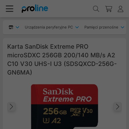
Urządzenia peryferyjne PC
Pamięci przenośne
Karta SanDisk Extreme PRO
microSDXC 256GB 200/140 MB/s A2
C10 V30 UHS-I U3 (SDSQXCD-256G-
GN6MA)
Poprzedni
Na