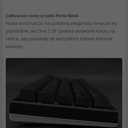
Całkowicie nowy projekt Petite Bezel
Nowa konstrukcja ma podobną elegancką ramę jak jej
poprzednik, ale One 2 SF zawiera podwójne kolory na
ramce, aby pasowały do ​​wszystkich odmian kolorów
klawiszy