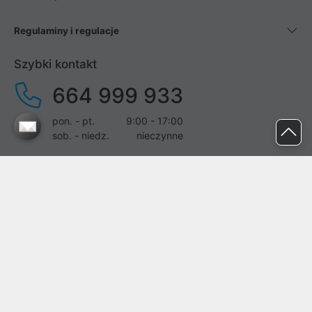
Regulaminy i regulacje
Szybki kontakt
664 999 933
pon. - pt.
9:00 - 17:00
sob. - niedz.
nieczynne
pomoc@proline.pl
Dołącz do nas
Zgłoś błąd na stronie
Proline SA z siedzibą w Mirkowie (55-095), przy ul. Brzozowej 5,
wpisana do rejestru przedsiębiorców Krajowego Rejestru Sądowego
przez Sąd Rejonowy dla Wrocławia-Fabrycznej we Wrocławiu, VI