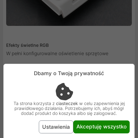
Efekty świetlne RGB
W pełni konfigurowalne oświetlenie sprzętowe
Dbamy o Twoją prywatność
Ta strona korzysta z
ciasteczek
w celu zapewnienia jej
prawidłowego działania. Potrzebujemy ich, abyś mógł
dodać produkt do koszyka albo się zalogować.
Akceptuję wszystko
Ustawienia