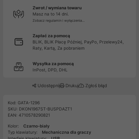
Zwrot / wymiana towaru
Masz na to 14 dni.
Zobacz regulamin i wyłączenia...
Zapłać za pomocą
BLIK, BLIK Płacę Później, PayPo, Przelewy24,
Raty, Kartą, Za pobraniem
Wysyłka za pomocą
InPost, DPD, DHL
Udostępnij
Drukuj
Zgłoś błąd
Kod: GATA-1296
SKU: DKON1967ST-BUSPDAZT1
EAN: 4710578290821
Kolor:
Czarno-biały
Typ klawiatury:
Mechaniczna dla graczy
Interfejs klawiatury:
USB