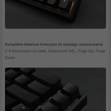
Kompletne klawisze funkcyjne do każdego zastosowania
Z 4 klawiszami strzałek, klawiszami DEL, Page Up i Page
Down