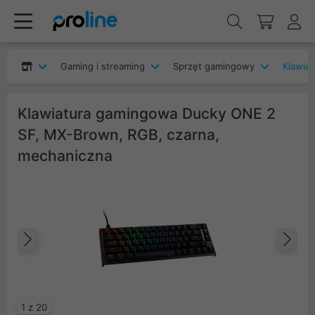
Gaming i streaming
Sprzęt gamingowy
Klawia
Klawiatura gamingowa Ducky ONE 2
SF, MX-Brown, RGB, czarna,
mechaniczna
Poprzedni
Na
1 z 20