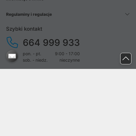
Regulaminy i regulacje
Szybki kontakt
664 999 933
pon. - pt.
9:00 - 17:00
sob. - niedz.
nieczynne
pomoc@proline.pl
Dołącz do nas
Zgłoś błąd na stronie
Proline SA z siedzibą w Mirkowie (55-095), przy ul. Brzozowej 5,
wpisana do rejestru przedsiębiorców Krajowego Rejestru Sądowego
przez Sąd Rejonowy dla Wrocławia-Fabrycznej we Wrocławiu, VI