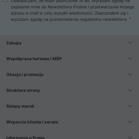
Oświadczam, że mam ukończone 16 lat. Wyrażam zgodę na
zapisanie mnie do Newslettera Proline i przetwarzanie mojego
adresu e-mail w celu wysyłki wiadomości. Zapoznałem się i
wyrażam zgodę na postanowienia
regulaminu newslettera
.
Zakupy
Współpraca hurtowa i MŚP
Okazja i promocja
Struktura strony
Sklepy marek
Wsparcie klienta i serwis
Informacje o firmie