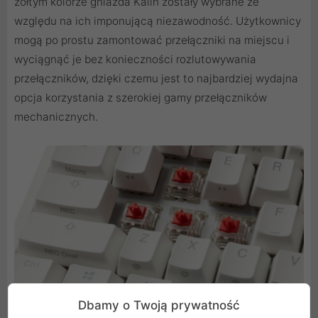
żółtym kolorze gniazda Kailh zostały wybrane ze
względu na ich imponującą niezawodność. Użytkownicy
mogą po prostu zamontować przełączniki na miejscu i
wyciągnąć je bez konieczności rozlutowywania
przełączników, dzięki czemu jest to najbardziej wydajna
opcja korzystania z szerokiej gamy przełączników
mechanicznych.
Dbamy o Twoją prywatność