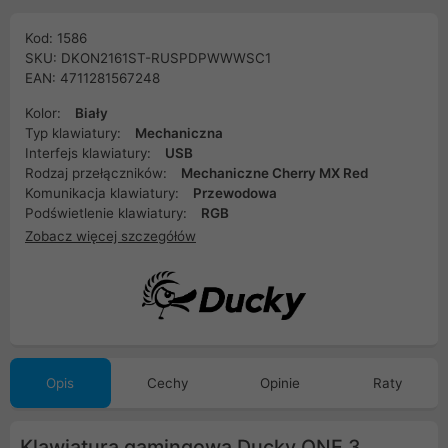
Kod: 1586
SKU: DKON2161ST-RUSPDPWWWSC1
EAN: 4711281567248
Kolor:
Biały
Typ klawiatury:
Mechaniczna
Interfejs klawiatury:
USB
Rodzaj przełączników:
Mechaniczne Cherry MX Red
Komunikacja klawiatury:
Przewodowa
Podświetlenie klawiatury:
RGB
Zobacz więcej szczegółów
Opis
Cechy
Opinie
Raty
Klawiatura gamingowa Ducky ONE 3