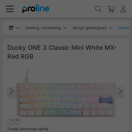
Gaming i streaming
Sprzęt gamingowy
Klawia
Ducky ONE 3 Classic Mini White MX-
Red RGB
Poprzedni
Na
1 z 10
Dodaj pierwszą opinię