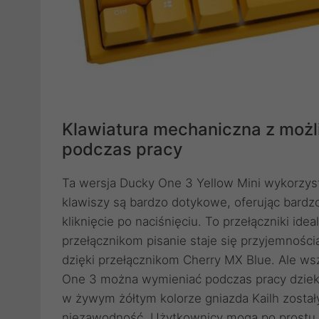
Klawiatura mechaniczna z moż
podczas pracy
Ta wersja Ducky One 3 Yellow Mini wykorzystu
klawiszy są bardzo dotykowe, oferując bardzo
kliknięcie po naciśnięciu. To przełączniki ide
przełącznikom pisanie staje się przyjemnośc
dzięki przełącznikom Cherry MX Blue. Ale w
One 3 można wymieniać podczas pracy dzieki
w żywym żółtym kolorze gniazda Kailh zosta
niezawodność. Użytkownicy mogą po prostu z