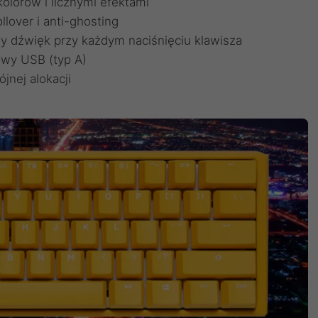
olorów i licznymi efektami
lover i anti-ghosting
 dźwięk przy każdym naciśnięciu klawisza
owy USB (typ A)
jnej alokacji