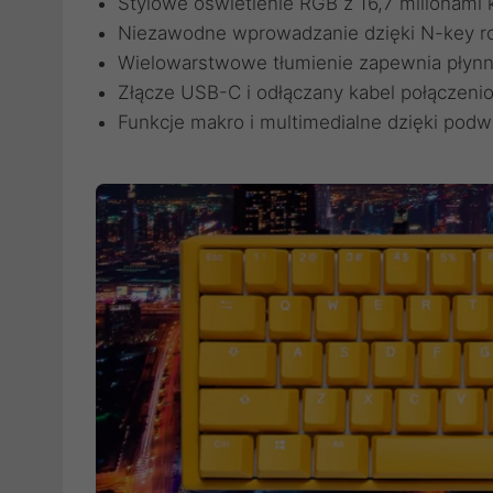
Stylowe oświetlenie RGB z 16,7 milionami k
Niezawodne wprowadzanie dzięki N-key rol
Wielowarstwowe tłumienie zapewnia płynny
Złącze USB-C i odłączany kabel połączeni
Funkcje makro i multimedialne dzięki podwó