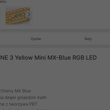
uktu
Następny
Opinie
Raty
NE 3 Yellow Mini MX-Blue RGB LED
e Cherry MX Blue
a dzięki gniazdom Kailh
ane z tworzywa PBT