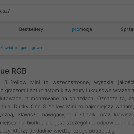
Bestsellery
pro
mocje
Sprzę
Klawiatura gamingowa
lue RGB
 3 Yellow Mini to wszechstronne, wysokiej jakośc
 to graczom i entuzjastom klawiatury luksusowe wrażeni
ą lutowane, a montowane na gniazdach. Oznacza to, ż
ania. Ducky One 3 Yellow Mini to najmniejszy wariant
yczną, klawisze nawigacyjne i strzałki oraz klawisz
iejsca na biurku, ale jest szczególnie odpowiedni dl
czy, którzy dokładnie wiedzą, czego potrzebują.