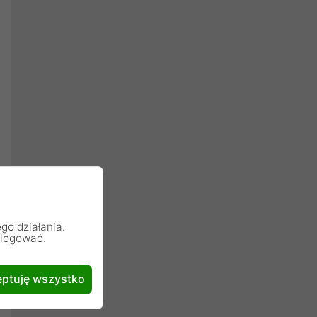
go działania.
alogować.
ptuję wszystko