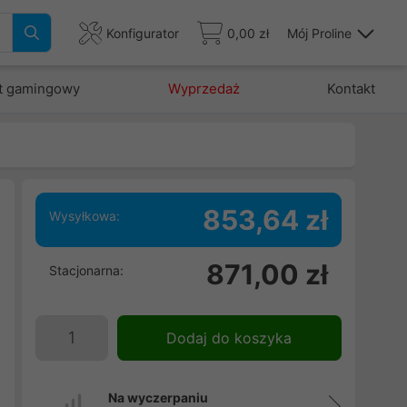
Konfigurator
0,00 zł
Mój Proline
t gamingowy
Wyprzedaż
Kontakt
853,64 zł
Wysyłkowa:
i
871,00 zł
Stacjonarna:
a
e
,
Dodaj do koszyka
e
a
Na wyczerpaniu