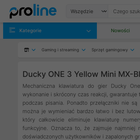
Produkty
Kategorie
Nowości
Producenci
Gaming i streaming
Sprzęt gamingowy
Kategorie
Ducky ONE 3 Yellow Mini MX-B
Mechaniczna klawiatura do gier Ducky One
wykonanie i skrócony czas reakcji, gwarantuje
podczas pisania. Ponadto przełączniki nie s
można je wymieniać bardzo łatwo i bez lutow
który całkowicie eliminuje klawiaturę numer
funkcyjne. Oznacza to, że zajmuje najmniej m
doświadczonych użytkowników i zapalonych gra