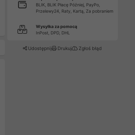
BLIK, BLIK Płacę Później, PayPo,
Przelewy24, Raty, Kartą, Za pobraniem
Wysyłka za pomocą
InPost, DPD, DHL
Udostępnij
Drukuj
Zgłoś błąd